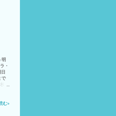
き草と
ル登
 そ
い
上
ある
う〜
刈りし
 い
＼
 明
が、安
トラ・
 で、
明日
 今年
まで
月中
2枚
＝本
伝い
切る
集
管理
 5月
読む»
し
働の
って