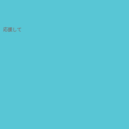
 コ
に、ご
 応援して