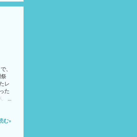
に植えた
嫌を
1,
、切
える予
 山
クリム
画によ
何を
 で、
るべ
植樹祭
思想
したレ
んなの
った
 謎
せん、
 それ
失礼い
 直
農に興
は、
やって
読む»
) 今
 半
れる方