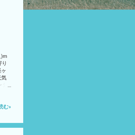
)m
寄り
経ヶ
天気
 気
ラ
 5月
んと
読む»
ュウリ
ている
,