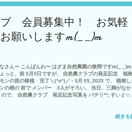
焼酎ロックって 最高＼(^o^)／ - 5月 06, 2023 6月初旬
納芋も(^^) 自然農は、やっぱ自然＝雨とお天道様の ご機
ラブ 会員募集中！ お気軽
かがい、こちらが 合わせての農作業です な(^_^;) - 6月 0
023 このサツマイモの蔓 は、定着して、 伸びたら、 また
願いしますm(_ _)m
て 今、収穫前の ジャガイモ キタアカリの畝へ 蔓を植
 梅雨明け前に、植えたい ところ^^; 7月初旬か？ 追伸 今、
五郎さんの クリムトを You Tubeで、 閲覧中(^^) 私的、 
ファンで ございます。 あと、 ゴッホも・ω・ 芸術＝絵
思想の表現も 哲学＝言語による表現 も、 基本は、 宗教＝
なさん〜 こんばんわ〜 はざま自然農園の狭間ですm(_ _)m
じるか？ その、 思想とは？ 何を 基本に 人間は、生き
ょっと、前 5月5日ですが、 自然農クラブの発足記念 
か？ その 問とい の、答え を、 その芸術家・哲学家の 
モンの苗の移植 完了＼(^o^)／ - 5月 05, 2023 で、 植樹
、 読み解く こと、が 楽しい あ〜〜 そ〜 クリムトは、そ
ンの樹の 前で メンバー 3人がそろい、 当日、三脚がなか
とを 信じていたのね〜〜 って つまり、 ラビリンス 知的
^; ので、 自然農クラブ 発足記念写真を パチリ^^; すいま
き ですな(*´ω｀*) それは、 ヒマな人でないと・・・・・・
外線が強くって、 サングラスを外すのを忘れてました〜 
、 好きで ないと・・・・・・ なので、 百姓＝自然＝神に
しましたm(_ _)m 現在、 メンバーは、3人ですが、 自然
 触れることを 日常＝生業なりわい と している人々に
がある方、 家庭菜園や有機農法に興味がある方 畑仕事を
続きを
要のない もの ですな(*´ω｀*) と、 言うこと
たい方 自宅に庭が無い、狭い、陽が当たらない方(´・ω・｀
、？・・・・・・・ わたしゃ〜 自然農家＝百姓としては、
の、食糧危機に備えて・・・・・ など これらに、賛同さ