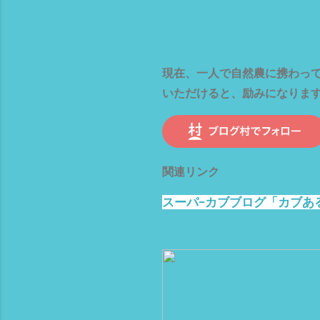
人
や
メ
h
連
現在、一人で自然農に携わって
いただけると、励みになります。
関連リンク
スーパ−カブブログ「カブある