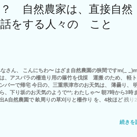
023 の 久保ちゃん農園の 自然農の田んぼへ みごとに、 浮
？ 自然農家は、直接自然
オミドロが、 雑草を抑えて います(^O^) 私が、チャンネ
している 瀬戸内まいふぁーむ【自然農法チャンネル】 で、
対話をする人々の こと
① 光を遮断する＝光合成を抑制 を、 みごとに、実践して
 例かと ビニールマルチ や 自然農だと、 草マルチや 草の
 つる性で、伸びる サツマイモやカボチャを植える など 
ですが^^; やっぱ、 自然農の基本は、 草マルチ で しょ
^O^) 結局、 マメに、 草刈り しろ(-_-) って ことね(^^) 草
、 せっせと、 畝に かぶせたら、 緑肥にも、 雑草抑制にも
、 水分の放散の抑制 ＝水撒きしないで・・・・・・ イイ
なさん、 こんにちわ〜 はざま自然農園の狭間ですm(_ _)m
^o^)／ それだけで、 一石三鳥 なんです が^^; それが、 言う
は、アスパラの柵造り用の篠竹を伐採 運搬 のため、 軽
 行うは、難し 夏は、 ほとんど、 この作業が 中心です^^;
ンバーで帰宅 今日の、三重県津市のお天気は、 薄曇り、 
は、 ビール？ で まったり、 ブログアップ中^^; いや〜、
ら、下り坂のお天気のようで^^; わたしゃ〜 朝7時から3時
夏は、・・・・・・ 始まった ばかり これから 中盤の 8
出A自然農園で 畝周りの草刈りと柵作り を、4枚ほど 残り
 盆 まで 山で 言えば 8合目 か？ 一番 辛い ＝実力
、一応 完成(^^) 今日は、 自然農クラブの方 1名がお手
度 が 試される所 ですが、 みなさまも、 この猛暑を 乗り
、 楽しく、作業を 助かります〜(^^) 自然農クラブ 会員募
め、 ぼちぼち、 あせらず あわてず あきらめず で、 体調
！ お気軽にご連絡 お願いしますm(_ _)m - 5月 16, 2023
続きを
 お気をつけて、 自然農を 楽しみましょう〜(^O^) わた
旬に植えた 宇宙芋も順調(^^) 自然農 農作業＝肉体労
〜 これから、 楽し...
との、心地よい疲労感と 現代文明＝扇風機＆YouTube