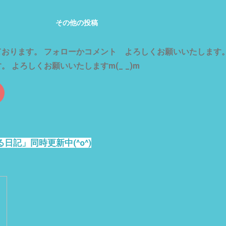
前＝ぜんぜん、まだまだ って こと かと(*´ω｀*)
 一度、農業を体験してみたい方 など 募集中(^^) お気軽に、
ント欄から か？ Googleビジネスプロフィール
その他の投稿
ttps://goo.gl/maps/H5To8MNVssab4dfy9 から、 お気軽
絡くださいm(_ _)m お待ちしております〜(^^)
おります。 フォローかコメント よろしくお願いいたします。
 よろしくお願いいたしますm(_ _)m
日記」同時更新中(^o^)