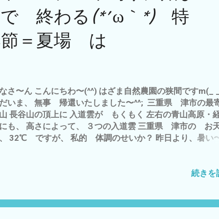
 終わる(*´ω｀*) 特
季節＝夏場 は
なさ〜ん こんにちわ〜(^^) はざま自然農園の狭間ですm(_ _
だいま、 無事 帰還いたしました〜^^; 三重県 津市の最
山 長谷山の頂上に 入道雲が もくもく 左右の青山高原・
にも、 高さによって、 ３つの入道雲 三重県 津市の お
、 32℃ ですが、 私的 体調のせいか？ 昨日より、暑い〜
(*´ω｀*) 今日は、 朝の7時から 雲出B自然農園へ 自然農ク
 会員募集中！ お気軽にご連絡 お願いしますm(_ _)m -
6, 2023 のメンバーが 朝も 早くから お手伝い(^O^) ほ
続きを
かりますm(_ _)m 雲出A自然農園 も、 草刈りやら、キ
マト・アイコの 剪定 など 帰宅途中に 自然農を実践し
が、私の目と鼻の先に いたとは(ﾟ∀ﾟ) 感動(^O^) - 6月 24