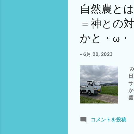
2
自然農とは
ア
録
＝神との
の
る
かと・ω・
を
の
(
-
6月 20, 2023
て
や
み
(
日
し
サ
今
か
の
雲
旬
で
気
で
た
中
コメントを投稿
に
初
ゃ
あ