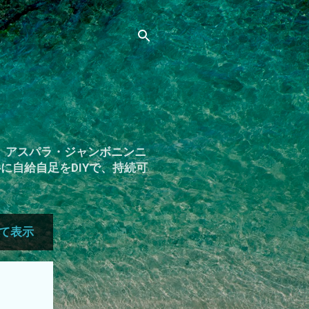
。アスパラ・ジャンボニンニ
自給自足をDIYで、持続可
て表示