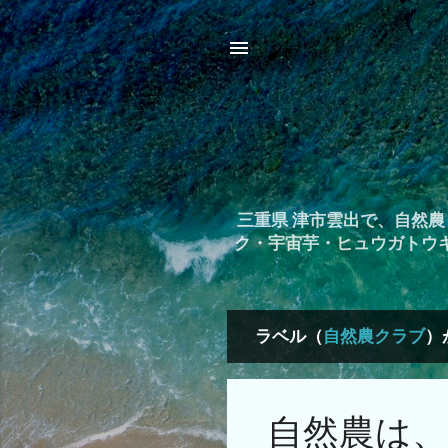
三重県 津市雲出で、自然
ク・宇宙芋・ヒュウガトウ
ラベル（
自然農クラブ
）
投
稿
自然農は