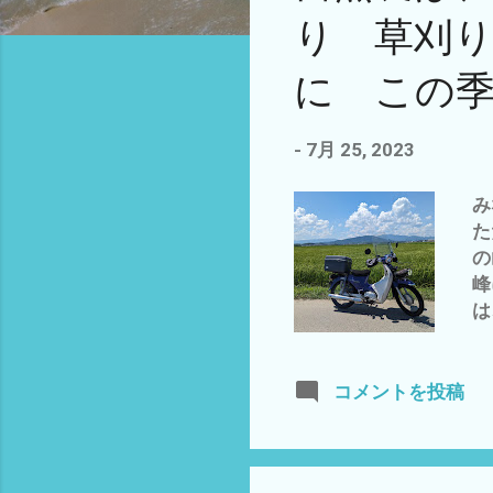
り 草刈りで
に この
-
7月 25, 2023
み
た
の
峰
は
が
ブ
1
コメントを投稿
助
ト
人