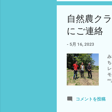
＋
安
自然農ク
う
2
にご連絡 お
っ
定
田
-
5月 16, 2023
ト
る
み
信
ち
き
レ
を
モ
こ
^
解
紫
が
た
接
味
コメントを投稿
必
み
は
後