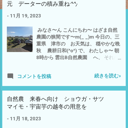
元 データーの積み重ね^^;
-
11月 19, 2023
みなさ〜ん こんにちわ〜 はざま自然
農園の狭間です〜m(_ _)m 今日の、三
重県 津市の お天気は、 穏やかな晩
秋 農耕日和(^o^) で、 わたしゃ〜 朝
8時から 雲出B自然農園 へ、 それか
ら、 サンバーくんで 雲出A自然農園 オ
ベリスク状の柵の宇宙芋の 収穫を 高
続きを読む»
コメントを投稿
い場所に あるので、 柵ごと、引っこ
抜いて 収穫を 宇宙芋 収穫 今年は、
たった、 これだけ〜(*´ω｀*) 小さい
自然農 来春へ向け ショウガ・サツ
し、出来も・・・・・・ 葉が小さいの
で、 あまり、期待は、していません
マイモ・宇宙芋の越冬の用意を
でした が それに して
-
11月 18, 2023
も・・・・・・・ やっぱ、 現実
は、 甘くない(*´ω｀*) まっ 宇宙芋