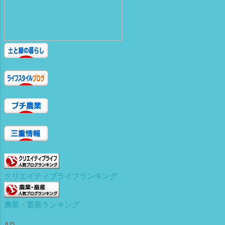
て・・・・ お味は？ うっ う〜む？
(^O^)
シャキシャキとして、 その後、 粘り
が・・・・・ でも、 山芋ほどでは な
い 生姜醤油か？ サラダのドレッシン
グ＝青ジソ系に 合いそうな で、 醤油
を付けて、食べてみる 酒の肴＝アテに
も なりそう〜(^_^;) お次は、 基本 焼
く コンロのオーブンで 焼くコト、10
分ほどか？ 箸が通るようになったら、
手で、皮をむいて、 そのまま、食べる
熱いので、 気おつけて^^; 食べると、
おっ(ﾟ∀ﾟ) ホクホクして クリのよう
な？ で、 後から、 粘り
が・・・・・・ なんとも、 摩訶不思
議な 食感 サトイモのような？ クリ
クリエイティブライフランキング
のような？ ヤマイモのような？ まっ
ヤマイモのムカゴのような(^_^;) 巨大
農業・畜産ランキング
なフライパンで、 炒るって、塩で 食
べると、 食べ ごたえが(^^) お次は、