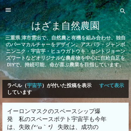
スキップしてメイン コンテンツに移動
はざま自然農園
三重県 津市雲出で、自然農と有機を組み合わせ、独自
のパーマカルチャーをデザイン。アスパラ・ジャンボ
ニンニク・宇宙芋・ヒュウガトウキ・セントジョーン
ズワートなどオリジナルな農産物を中心に自給自足を
DIYで、持続可能、命が喜ぶ農業を目指しています。
ラベル（
宇宙芋
）が付いた投稿を表示
すべて表示
投
しています
稿
イーロンマスクのスペースシップ爆
発 私のスペースポテト宇宙芋も今年
は、失敗(*´ω｀*) 失敗は、成功の