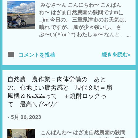
みなさ〜ん こんにちわ〜 こんばん
自然農栽培 越冬 失敗(*´ω｀*) - 5月
わ〜 はざま自然農園の狭間ですm(_
06, 2023 越冬 失敗 まともな種芋
_)m 今日の、 三重県津市のお天気は、
は、4つほどしか、生き残って いなか
晴れ ですが、 風が少々強いし、 さ
ったので^^; 自然農 農作業＝肉体労働
ぶ〜い( *´ω｀*) わたしゃ〜 なんと、
の あとの、心地よい疲労感と 現代
目が覚めたのは、 昼過ぎの2時(*_*) 昨
文明＝扇風機＆YouTubeって ＋焼酎
日、寝たのが 10時過ぎ 爆睡(´・ω・
ロックって 最高＼(^o^)／ - 5月 06,
続きを読む»
コメントを投稿
｀) だったので、 なんと 16時間以上
2023 去年とは、 雲泥の 収穫量(*´ω
の 睡眠(´・ω・｀) 寝る子は、 育つ
｀*) 河芸自然農園は、自然農栽培の宇
とは、 言いますが^^; 寝るジジ〜は、
宙芋には、最高の適正地なのかも(^o^)
自然農 農作業＝肉体労働の あと
何が、育つのか？ ってな わけで、
- 11月 26, 2022 自然農に限らず、百姓
今日も、農作業は、スルー(^_^;) で、
は、3年の我慢 を実感です(^_^;) 3
の、心地よい疲労感と 現代文明＝扇
3時過ぎから ダンボールをいただき
年目自然農に向かって ビジョン＝光
風機＆YouTubeって ＋焼酎ロックっ
に、 スーパー牛トラへ と、 申します
が見えてきたような(^^) - 11月 27,
て 最高＼(^o^)／
のも、 ソロソロ、 宇宙芋・ショウ
2022 つまり、 3年目にして、 振り出
ガ・サツマイモの 越冬？ の用意を
しに 戻る＝やり直し(*´ω｀*) これじ
-
5月 06, 2023
まずは、 100均 ダイソーで、 クーラ
ゃ〜 食べたら、 種芋が 残らない(´・
ーボックス を2個 購入 一個200円
ω・｀) 今年は、 宇宙芋の試食は、ス
こんばんわ〜 はざま自然農園の狭間