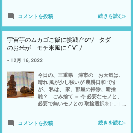
内で、 日干し 乾燥中 自然農 育苗
も、畑仕事の予定 なんせ、 この時期
宙芋を植える予定でした が、 越冬＝
用小型ビニールハウス なんとか完成
秋の収穫＝ニンニクやタマネギ・ソラ
生き残った宇宙芋は、 たったの8個 そ
続きを読む»
コメントを投稿
^^; 種まき、育苗と 春が待ち遠
マメ と、 夏野菜の植え付け 草刈り
れも、確実に芽出し しているのは、
し〜〜よ〜〜(^o^) - 1月 22, 2022 今年
と、 大忙しの毎日が続くので、 雨の
4個 だけ(-_-;) なので、 急遽 計画
こそは、 ショウガ・サツマイモ・宇宙
前に なんとか 詰めて 作業を^^;
を変更 オベリスク状に することに
芋 の種芋達の 無事、越冬 冬越しを
宇宙芋のムカゴご飯に挑戦(^O^) タダ
で、 今日は、 宇宙芋の植え付けを予
オベリスクとは？ 古代エジプト（特に
願う ばかりで ございます(^_^;) ま
定 去年の12月初旬に 籾殻を入れたダ
新王国時代）期に製作され、 神殿など
のお米が モチ米風に(ﾟ∀ﾟ)
た、 買うと お高いし(*_*) やっぱ、
ンボール箱に 保存して、 自室で、保
に立てられた記念碑（モニュメント）
自分の畑で 育った種芋を 使うほう
-
12月 16, 2022
管した 70個の 宇宙芋の検品 すると
の一種。 画像参照 Wikipedia で、 宇
が、 育ちも 良いかと(^^) 参照 自然
なんだか、 ぷよぷよした、感じ(*´ω｀
宙芋の柵 オベリスク状で、 篠竹の柵
農 来年は、 生姜に チャレンジ＝
今日の、三重県 津市の お天気は、
*) なんだか、 い や 〜な 予感が(-_-;)
を 底辺1.5m 高さ 2.2m ほど 四隅に
植えよう かと(^^) - 11月 13, 2023 な
晴れ 風が少し強いが 農耕日和 です
で、 思い切って 割って見る(-_-;) と 宇
虎の子の宇宙芋を 2個づつ 合計8個 定
ので、 ネルちゃんお気に入りの場所を
が、 私は、 家、部屋の掃除、断捨
宙芋 カビ ている(*´ω｀*) 宇宙芋 茶
植完了＼(^o^)／ 今日の、夜半からの雨
少し、お借り いた...
離？ ごみ捨て ＝ 今 必要なモノと、
色く 腐る で、 結局 宇宙芋 越冬 70個
で、 しっかり、 目覚め、芽が出る
必要で無いモノとの 取捨選択を(-_-)
の内 かろうじて、生き残ったのは、
ことでしょう〜^^; たぶん てっなわけ
参照 スーパーカブとパーマンの昼
たったの 8個 それも、 芽が出ている＝
で、 朝から、農作業を9時間ほどフル
寝 私的たわごと＝エッセイ - 12月
確実なのは、 たったの、3個(-_-;) 残
タイムで 今は、 今日、出した 扇風機
続きを読む»
コメントを投稿
13, 2022
りは、 硬いので、 とりあえずキープ
の 心地よい 涼しさで まったり、
https://cub.mutyaku.com/2022/12/bl
つまり、 生存率は、 10％以下(*´ω｀*)
YouTubeのジャズ サックスを 聴きな