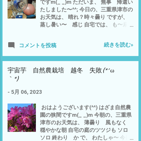
(^_^;) それを、 冷蔵庫の 上に置い
ルー ＝我慢して、 来年に 賭ける こ
ですm(_ _)m ただいま、 無事 帰還い
て、テスト このクーラーボックス内
とに しかし ま〜 宇宙芋って？ 食感
たしました〜^^; 今日の、三重県津市の
は、 最高15℃ 最低12℃ と、 かなり
は、 サトイモ＋山芋の ようで、 なか
お天気は、 晴れ？時々曇り ですが、
安定している(^^) 温暖な地と言われる
なか、 魅力的？ 不思議な 作物 手間
蒸し暑い〜 感じ 自宅では、 も〜扇
三重県 津市では、 ございますが、
も かからないし、 景観も なかなか
風機が活動^^; 裏庭では、 アマガエル
火の気のない スカスカの和風住宅 の
良し 葉っぱ がキレイ(^o^) 収穫も
がゲコゲコと たぶん、夜半すぎから
続きを読む»
コメントを投稿
我が家は、 サビ〜(^_^;) 室内でも、冬
楽(^o^) なので、 捨てがたい 無いと
雨に で、 わたしゃ〜 朝の 宇宙芋の越
場は、一桁代に、 去年は、 3℃を記
さみし〜(´・ω・｀) ので、 に、 して
冬 失敗事件 宇宙芋 自然農栽培 越
録 なので、 サツマイモと宇宙芋の室
も、 宇宙芋 しかり、 赤飯ソラマ
冬 失敗(*´ω｀*) - 5月 06, 2023 に
内での 越冬は、失敗 画像参照 宇宙
メ しかり 自然農 赤飯ソラマメ
宇宙芋 自然農栽培 越冬 失敗(*´ω
も、 めげず(-_-;) 雲出B自然農園へ 予
芋 自然農栽培 越冬 失敗(*´ω｀*) -
種 いただく(^o^) めでたい時
定通り、 宇宙芋の定植を 雲出A自然農
｀*)
5月 06, 2023 越冬の条件は、 湿度90%
に。 来春の赤飯おにぎりが 楽し
園 宇宙芋 畝 作つけ予定地 は、ア
最低気温は、5℃以上を確保 最高 15℃
み〜〜＼(^o^)／ - 10月 27, 2023 投資
-
5月 06, 2023
スパラの余った苗を植えることに 変更
以上だと、芽が出てしまう。 との、こ
→増資→利益→持続 配分 って、 その
(-_-;) この畝は、 北側のケヤキ？の落
となので、 底に、濡れた新聞紙を ひ
起動に乗るには、 やっぱ、 上手く
おはようございます(^^) はざま自然農
ち葉が腐葉土になって、 ひ じょ 〜
き 上にも、 新聞紙をかぶせる この
いったとしても 最低でも＝3年は、
園の狭間ですm(_ _)m 今朝の、三重県
に、肥えた 畝 ですが、 水はけと日
状態で 温度 湿度管理 してみます〜
我慢ですな？ イーロンマスクのスペー
津市のお天気は、 薄曇り 風もなく
当たり が・・・・(-_-;) 当初の計画で
(^_^;) 宇宙芋は、明日にでも、 収穫 サ
スX スペ...
穏やかな朝 自宅の庭のツツジも ソロ
は、 畝全体＝幅1.2m×4mに アーチ状
ツマイモ 安納芋は、 ビニールハウス
ソロ 終わり か で、 わたしゃ〜 今日
に篠竹の柵を作り 合計20個ほどの 宇