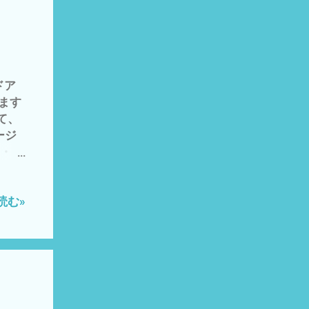
ちゃ
フード
ットフ
5 な
大豆
ドア
ぶ
します
これ
って、
ージ
・・
ンジー
/ オラ
な
読む»
〜〜
 ニ
も、
然であ
は、