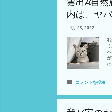
雲出A自然
う
で
内は、ヤバ
け
よ
最
-
4月 23, 2022
い
フ
我
*
へ
が
は
状
３
の
コメントを投稿
ン
高
は
日