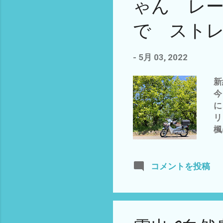
ゃん レ
ラ
す
で ストレ
の
気
ら
-
5月 03, 2022
高
ろ
新
(*
今
に
リ
楓
や
ル
せ
コメントを投稿
で
っ
我
解