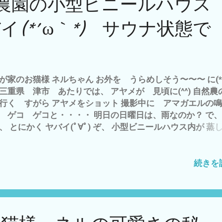
農園の小型ビニールハウス
(*´ω｀*) 結構、 猛獣です ^^; 飽きたので、 レーザーポイ
 遊ぶ(´・ω・｀) ⚠決して 目に直接照射は、しないよう 
イ(*´ω｀*) サウナ状態で
て下さい ネコちゃん専用なら、 お安くあるようです^^; 疲
うで、 給水タイム・ω・ https://youtu.be/nWtJ4W8JvBk
近、 ネルちゃんの登場するブログが やけに アクセス数
のですが^^; このブログは、 自然農系 ブログで、 ネコ系
モフ系では、 無いのですが(´・ω・｀)
が家のお猫様 ネルちゃん お外を うらめしそう〜〜〜 に(*
) 三重県 津市 あたりでは、 アヤメが 見頃に(^^) 自然農
行く すがら アヤメをショット 撮影中に アマガエルの
 ゲコ ゲコと・・・・ 明日の日曜日は、雨なのか？ で
、 とにかく ヤバイ(ﾟ∀ﾟ) ぞ、 小型ビニールハウス内が 蒸
態(*´ω｀*) あわてて、オープンに^^; 最高４５℃ 最低８℃ 
７℃ って(*´ω｀*) そのぐらいの温暖さは、今まで有ったが
最高気温の維持時間が・・・・・・ たぶん、日の出ともに
続きを
グン上がって 日が落ちるまで、その温度をキープ つまり、
温度のキープ時間が長い と、 どうなるか？ ビニールハウ
、 サウナ状態 ^^; なので、 明日は、雨との予報、 まして
は、河芸自然農園での タケノコ掘り＋草刈り 作業の予定