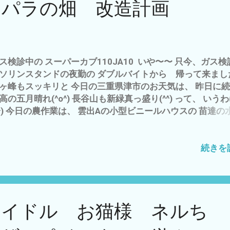
スパラの畑 改造計画
どのつまり、 消化器官がめくり上がっているモノ＝くちび
 口から食物を入れ、最後に・・・・・・ である なが
イプの 最初の先端部分 ただのパイプなら スパット切っ
題は、無いはず なのに、 わざわざ、パイプの裏をめくっ
って 後処理として 面倒(*´ω｀*) それに、 食道は、毛細
ス検診中の スーパーカブ110JA10 いや〜〜 只今、ガス検
数に張り巡らされ、 ひ じょ う〜〜に、デリケート＝セン
ソリンスタンドの夜勤の ダブルバイトから 帰って来ました
ブ なので、 攻撃されると すぐに血が出る(*´ω｀*) そん
ヶ峰もスッキリと 今日の三重県津市のお天気は、 昨日
かく危険な臓器を わざわざ、めくって 常時表面に出すに
高の五月晴れ(^o^) 長谷山も新緑真っ盛り(^^) って、 いう
れなりの 意味が 有るはず で、 これからは、 私の勝手な
^^) 今日の農作業は、 雲出Aの小型ビニールハウスの 苗達の
仮説ですが^^; 小学校で習った 人間と 動物との違い 火・
 だけ^^; 食用ホオズキ パイなっぽん は、 ソロソロ ポ
・道具 宗教・死 などetosetora の、 言葉 口唇術っての
限界 で GW連休明けには、鉢上げの予定 アスパラ達は、
すが、 くちびるって、 言葉を補完する 大事な表現手段と
 に自然農の畑デビューの予定 そのために、 雲出A自然農
続きを
ツール なのでは？ と 英語の発音で くちびるの動き フォニ
0枚の準備作業を 少しずつでも 進めるために、 農地改良
 まっ、 そんな仮説 京都大学 霊長類研究所 なんぞで、 教
 アスパラは、かなりの肥料食いなので、 大幅な土地改良
説論文で もう〜〜すでに 発表されている やもしれませ
 推察 畝全体を 60cm以上 掘り返し、 底に、落ち葉堆
^; 参照 人間には、どうして唇があるのですか？ 犬や猫には
機牛糞を層にして、 その周りの土も、かなり肥えた状態に
ん https...
アイドル お猫様 ネルち
、 草マルチで、カバー それを、全て1人 人力だけで(*´ω｀
まり、 有機＋自然農＋密植＝コンパニオンプランツ（ネギ