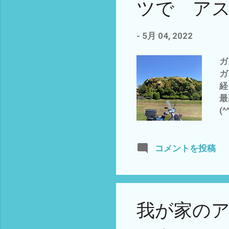
ツで ア
と
と
パ
-
5月 04, 2022
問
る
ガ
無
ガ
ィ
経
ら
最
そ
(
＝
り
葉
の
ま
春
コメントを投稿
の
1
ス
中
学
と
^
有
ませ
我が家の
て
つ