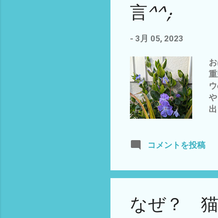
言^^;
や
運
然
-
3月 05, 2023
∀
な
お
(
重
き
ウ
に
や
(
出
よ
に
を
て
プ
ホ
コメントを投稿
・
占
ω
ロ
本
なぜ？ 
物
も