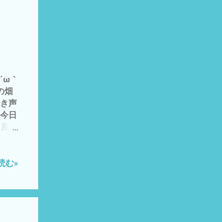
ンター
気をつ
れた
 追伸
が 高
 モ
´ω｀
の畑
鳴き声
、今日
し風呂
現在
、 そ
、グ
読む»
 最
ス内
、 明
 なの