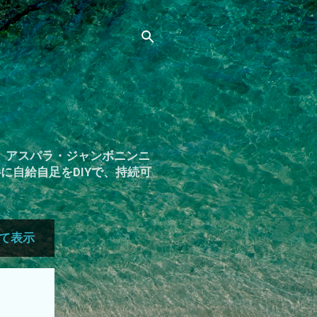
。アスパラ・ジャンボニンニ
自給自足をDIYで、持続可
て表示