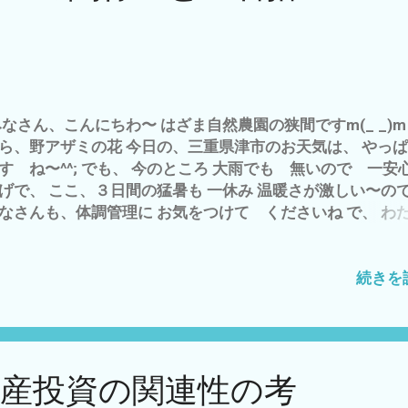
なさん、こんにちわ〜 はざま自然農園の狭間ですm(_ _)m
ら、野アザミの花 今日の、三重県津市のお天気は、 やっぱ
す ね〜^^; でも、 今のところ 大雨でも 無いので 一安心
げで、 ここ、３日間の猛暑も 一休み 温暖さが激しい〜の
なさんも、体調管理に お気をつけて くださいね で、 わ
〜 朝から、 歯医者へ(*´ω｀*) この歳＝還暦スギのジジ〜 
^^; 若かりし頃＝２０年ほど前に 治療した歯が かける、
てな、ことが 頻繁に(*´ω｀*) 自然農家は、歯が命(^_^;) - 
続きを
3, 2022 雨の日なので、 農作業は、スルー^_^ 麦秋の畑を
 サンバーKS4で 雲出川 中流域で石拾い 自然農と つ
の無能な人との 共通点とは？ - 4月 30, 2023 と、 申し
 自然農クラブ 発足 記念写真 右が私^^; の 左のご夫婦の
資産投資の関連性の考
により、 レジャーシート ４m✕４m と、 防草シート １