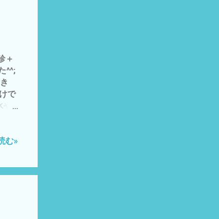
る だ
〜〜い
ても
て丸め
血管が
診＋
シテ
^^;
な、柔
に続き
は、
わけで
推察
水や
言
ット
もあり
 来年
して
園の畝
読む»
ック
を計画
授が
が必要
んが
肥＋
あり
し
*)
・ニ