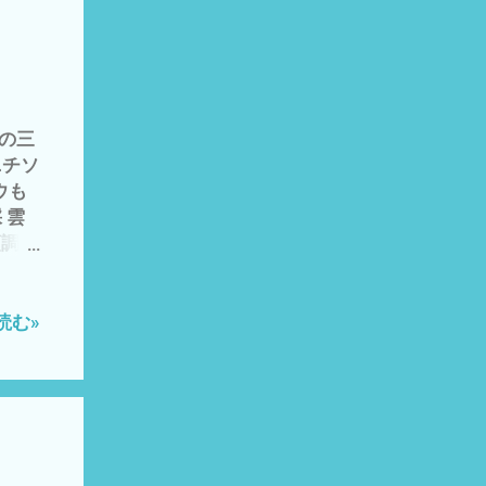
 を
・ 当
(ﾟ
ナル
＼
日の三
がで
ニチソ
 私
ウも
す
 雲
んでい
順調
な資産
とし
 シン
 チラ
買い
読む»
´・
コオ
の日
や穀
肉や卵
、コ