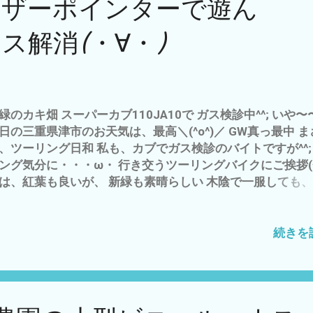
ーザーポインターで遊ん
・ニンニク・タマネギ） の畝作りを 今年から、徐々に構
る 予定でございます。 追伸、 只今、帰ってきたら、 我
ス解消(・∀・)
アイドル ネルちゃんが・・・・・・ いない？ ネルちゃ
に入りの ペンギンの座布団？ どこへ？ と 探したら、 あ
〜〜〜 こんな所に(ﾟ∀ﾟ) 近づくと なにか ようですか？ って
く とまってます(^_^;) ほんと、 ネルちゃんは、 お高い
が 好きなようです^^; でも〜〜〜 隠れるのも 好き なよう
緑のカキ畑 スーパーカブ110JA10で ガス検診中^^; いや〜
´ω｀*)
日の三重県津市のお天気は、最高＼(^o^)／ GW真っ最中 ま
、ツーリング日和 私も、カブでガス検診のバイトですが^^;
ング気分に・・・ω・ 行き交うツーリングバイクにご挨拶(^o
は、紅葉も良いが、 新緑も素晴らしい 木陰で一服しても、
か〜〜〜〜〜(^o^) ってなわけで、 雲出A自然農園での 
ハウス内の 水やりだけ で 今日の農作業は、終わり^^; な
、連日の送迎＋ガス検診のダブルバイト なので^^; おかげ
続きを
、 食用ホオズキ ベリトマ やアスパラなど スクスク＝無
ております。 そんな、 じみ〜〜〜な 農作業なので^^; 
が家のアイドル お猫様 ネルちゃんの アスレチック＋ス
消風景を 猫ジャラシを私の手で・ω・ 連続 ねこパンチを