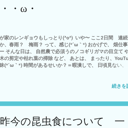
mを いただくm(__)m その、 シートを 雲出A自然農園 東
・・ω・
、 防草シートとして、使う ＝この土地の先住植物＝チガヤ
力減退 のため^^; の シートの重石として 別に、 ブロッ
 ペットボトルに水を入れても 同じなんです が ど〜も、 
〜 自然農に ふさわしくない オブジェ＝重石 なので^^; こ
、雨の日に 石拾い ってな 作業＝遊びを・ω・ で、 なん
が家のレンギョウもしっとり(^o^) いや〜 ここ2日間 連続
んやで も〜 午後４時(*´ω｀*) すでに 焼酎のロックで まっ
か、春雨？ 梅雨？ って、感じ(*´ω｀*) おかげで、 畑仕
 ブログアップ中m(_ _)m まっ こんな日も 天からの ギフ
ー そんな日は、 自然農で必須うのノコギリガマの目立て 
り物 って ことで^^; 追伸 そんな、まったりな 日には、 ウ
木の剪定や枯れ葉の掃除 など、 あとは、 まったり、YouTu
ル様＝ネコが 暇つぶしに(´・ω・｀) ネコは、自然 だから、
昧(*´ω｀*) 時間があるせいか？＝暇潰しで、 日頃見ない、
＼(^o^)／ 私も こ〜 アリたい もので、 ございます〜(´・ω
ouTubeチャンネルなんぞを閲覧 私的に 縁のない^^; 投資
立nisa などの、 投資の チャンネルを まっ、 資産運用は
です〜 インフレ・世界的株安 情勢が不安定＝戦争 現金を
続きを
も 減るばかり(*´ω｀*) で、 フト？ 私の一番の資産＝一
モノて？ なに？ ？？？ 自問自答中^^; 家・不動産？ 現
族？ ネコ＝ネルちゃん^^; 我が家のお猫様 ネルの可愛
 目のクマの理由が わかった(^o^) スーパーカブ？ ス
 昨今の昆虫食について 一
バー軽トラ？ ・・・・・・・・・・ いや、 私の一番の資
、 この体と 残された時間＝健康寿命 ですが、 その明確な