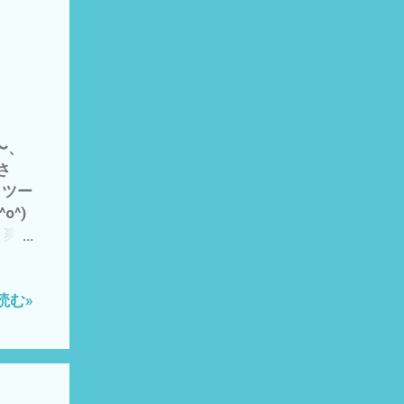
築？
が家
ん お
 お
とこ
です
〜、
さ
 ツー
^)
 爽
ビニー
ん
さま
読む»
事育
昨夜の
トレス
食ら