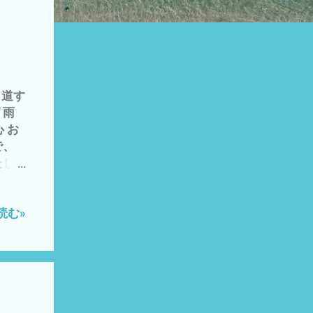
 道す
 雨
 お
で、
たし
になる
外れる
4月
読む»
 軽ト
げ義
ますの
 寄
m✕