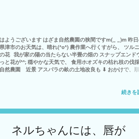
価値は？ 当然、 数値化 できない しかし、 その大事な資産
用＝投資シなければ・・・・・・ 将来は、・・・・・・・
、不安定だし、 面白くも、楽しくも 無い し 増えもしない 
ﾟ) じゃ〜 その唯一無二＝代替え不能＝数値化不能な オリジ
資産を 何に 投資するのか？ それが、 自然農で しょう〜
はようございます はざま自然農園の狭間ですm(_ _)m 昨
^o^)／ なんのために生きるのか？ ＝ 何のために、死ぬこと
県津市のお天気は、晴れ(^o^) 農作業へ行くすがら、 ツル
るのか？ 私にとって、 自然農は、 ライフワークでもあり、
の花 我が家の陽の当たらない半畳の畑の スナップエンド
課された ミッションでもあり、 生きる意味でもあるので
っと花が^^; 穏やかな天気で、 食用ホオズキの枯れ枝の伐採
-.-) 金があっても、 家族や友人が大勢がいても、 豪邸に住
自然農園 近景 アスパラの畝の土地改良も ⬇ おかけで、
うが？ 死ぬときは、 一人 残りの人生＝自分の一番大事
 進みました^^; ところで、 食料危機が叫ばれる昨今 突如
 何に 投資するのか？ は、 人それぞれ でも、 そのことを、
 昆虫食？ コオロギパウダーを 食べよ〜 なんて 話が
ルに考える時間も 大切かと 雨の日 そんな 事を考えて
ラと あのビル・ゲイツさんも(・∀・) の、わりに牧草地を
続きを
・・・・・・・・ また、 1日が 終わった(*´ω｀*)
めているって噂も どうも・・・・・胡散臭い 話ですな〜(
・｀) 私が良く見る 時事ネタ YouTubeチャンネルの 【
ギ】なぜ「リベラル」は昆虫食を押しつけるのか【朝香豊
再興チャンネル】 でも^^; 確かに、肉は・・・・・・ 野菜
猫 ネルちゃんには、唇が
より コスト高なのは、理解できます が、 たま〜には、
 少々は^^; それを、コオロギに 変えるって(・∀・) 逆に