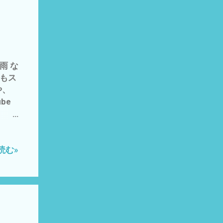
側
 の
クと
景観
ん
や、
雨 な
たり
事もス
ト＝
や、
チの
be
 最
・｀)
信託や
、大
持っ
読む»
番大事
金？
さの秘
バルサ
産
時間