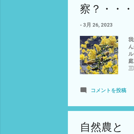
４
察？・・・
に
勢
か
-
3月 26, 2023
が
な
我
か
ん
と
ル
贈
庭
ネ
三
高
Y
積
事
コメントを投稿
て
な
家
密
自然農と
ン
は