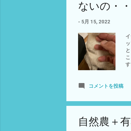
ないの・・
ス
ん
も
-
5月 15, 2022
ー
の
イ
な
ッ
ん
と
か
こ
す
(
い
ウ
コメントを投稿
ぜ
そ
ワ
も
自然農＋
神
っ