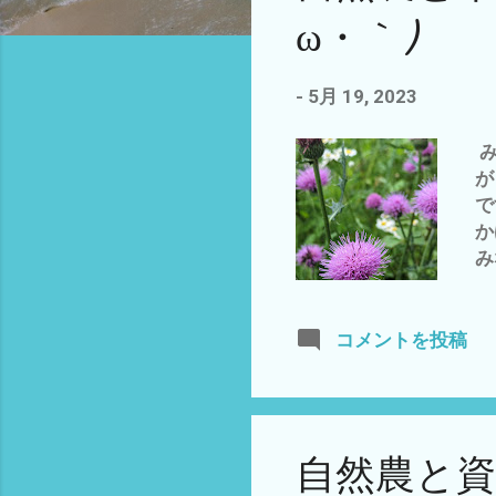
ω・｀)
-
5月 19, 2023
み
が
で
か
み
ゃ
と
っ
コメントを投稿
1
ラ
春
も
自然農と
贈