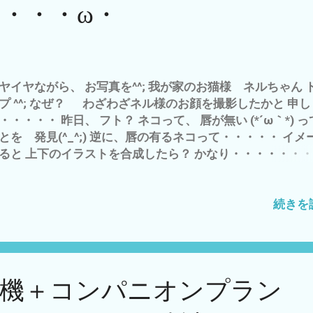
・・・ω・
ト高になる ハズ なんせ、 久々に、我が家のお猫様 ネル
登場^^; 肉食のペット 猫や犬のキャットフード・ドック
 主成分は、 穀物＝コーンや大豆 なんですから^^; キャ
ドの主な成分や添加物一覧 https://er-animal.jp/pepy/1596
で、 穀物＝米・ジャガイモ・トウモロコシ・サツマイモ・
ヤイヤながら、 お写真を^^; 我が家のお猫様 ネルちゃん 
どの豆類 などを、主食に たま〜に 少々 肉 で、じゅ〜
プ ^^; なぜ？ わざわざネル様のお顔を撮影したかと 申
 じゃ〜 ないかと^^; 追伸 さ〜 今日も おにぎり持って 
・・・・・ 昨日、 フト？ ネコって、 唇が無い (*´ω｀*) 
ら 雲出自然園へ農作業へ 行って 来ます〜(^^)
とを 発見(^_^;) 逆に、唇の有るネコって・・・・・ イメ
ると 上下のイラストを合成したら？ かなり・・・・・・
´・ω・｀) そう言えば、 唇らしきものが有るのは、 チンパ
ろいろな表情 https://izushaboten.com/bloganimal/3743
ータン・チンパンジー ゴリラ ぐらいか？ じゃ 〜〜〜 
続きを
、人間にだけ 唇が有るのか？ って、 疑問が 私も暇ね〜
もそも、 唇 くちびる って 何？ ワニ・ヘビなどの爬虫類
トリなどの鳥類 にも くちびるは 無い 当然 ミミズに
・・・・・^^; くちびるって いらないじゃ〜〜ないの？ で
有機＋コンパニオンプラン
は、すべて、不必要なモノは、 与えて ないハズ 全て必
て、自然である で、あるなら 唇って、 私の推察＝仮説で