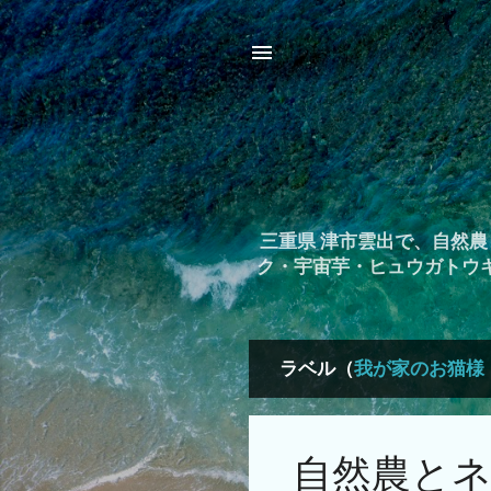
三重県 津市雲出で、自然
ク・宇宙芋・ヒュウガトウ
ラベル（
我が家のお猫様
投
稿
自然農とネ