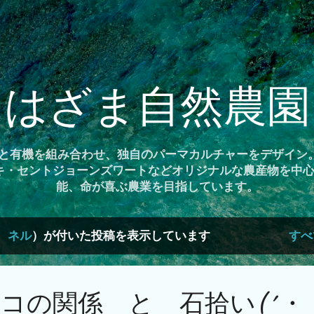
スキップしてメイン コンテンツに移動
はざま自然農園
農と有機を組み合わせ、独自のパーマカルチャーをデザイン
キ・セントジョーンズワートなどオリジナルな農産物を中心に
能、命が喜ぶ農業を目指しています。
 ネル
）が付いた投稿を表示しています
すべ
コの関係 と 石拾い(´・