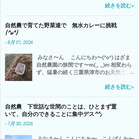
続きを読む»
津市は、昨日からの猛暑が続き 昨日
まっ ほどほど 適当に みなさんも、
は、 特に 外の仕事は、スルー(*´ω｀
自然農を 楽しみましょう〜(^o^) マヨち
*) 良質な種が どっさり(^o^) ズッキーニ
ゃん、今 我が家に侵入した 地域猫？
自然農で育てた野菜達で 無水カレーに挑戦
の種取り 種取りのためのズッキーニは、
との 睨み合い中^^; では、 また
(^o^)
巨大(・∀・) 他、 秋蒔のズッキーニのポ
-
8月 01, 2026
ット苗つくり やら、 ラッキョウの仕分け
と保存 や、無水カレーを作ったり と、
みなさ〜ん こんにちわ〜(^o^) はざま
何かとやることが・・・・・・(^o^) ほ
自然農園の狭間です〜m(_ _)m 相変わら
か、 アマゾンプライムで プライベート・
ず、猛暑の続く三重県津市のお天気でご
ライアン視聴 いや〜 映画って イイです
ざいます^^; が、 わたしゃ〜 昨日は、雲
ね〜(^o^) で、 自然農の農作業は、 なに
続きを読む»
出B自然農園での草刈り少々 遅れてい
も、畑の現場仕事だけでは、ございませ
た ラッキョウの収穫を 草に埋もれ、ど
ん。 体調を整えたり、 ストレス解消した
こに有るのか？ やたら掘りまくり^^; 今
り、 考え事したり、 収穫物やら、種取
自然農 下世話な世間のことは、ひとまず置
日は、朝から らっきょう漬を で、 自然
り 仕分けなど 細々としたことを 丁寧
いて、自分のできることに集中デス^^;
農の野菜達 ジャンボニンニク 白トロナ
にやるのも、 大事な仕事 デス^^; 皆様
-
7月 30, 2026
ス ズッキーニ ワケギ そして、 トマト
も、 この猛暑の中 現場仕事だけでなく、
ピューレ缶 エノキ 豚コマ ミンチを
今、自分の出来ること、 やりたいこと
みなさ〜ん こんにちわ〜 こんばんわ〜