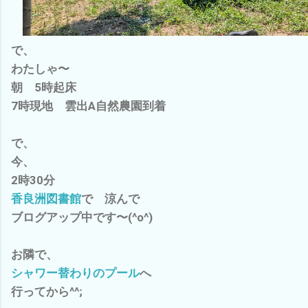
で、
わたしゃ〜
朝 5時起床
7時現地 雲出A自然農園到着
で、
今、
2時30分
香良洲図書館
で 涼んで
ブログアップ中です〜(^o^)
お隣で、
シャワー替わりのプール
へ
行ってから^^;