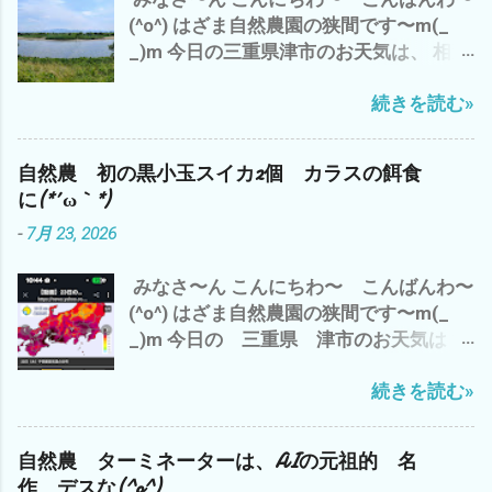
炊飯器で、76分 炊飯 後、 鍋に移し
を 優先に 自然農は、マラソン＝持久走
(^o^) はざま自然農園の狭間です〜m(_
て、 グツグツと20分 かき混ぜ、煮込
デス^^; ご自愛して、 ムリせず、続けて
_)m 今日の三重県津市のお天気は、 相変
む(^o^) さ〜 コレを食べて、 夕方か
行きましょう〜 では、 また
わらずの猛暑(*´∀｀*) ここ連日の 夕
ら、 涼しくなって 雲出B自然農へ、
続きを読む»
立？ は、今のところナシ^^; 香良洲橋
取りこぼしのラッキョウの収穫 と 草刈
バス停からの雲出川も 今日は、おだや
り少々 の予定で ございます。 それで
か(^o^) で、 わたしゃ〜 昨日の夜勤バイ
は、 みなさまも このクソ暑い夏にめげ
自然農 初の黒小玉スイカ2個 カラスの餌食
トのおかげで、起床は、8時(*´∀｀*) 午前
ず、 楽しんで、 忍び難きを忍び 耐え難
に(*´ω｀*)
中は、 カラスにやられた未熟な黒小玉ス
きを耐え 頑張りましょう〜(^o^) では、
-
7月 23, 2026
イカを割ってみて、 こりゃ〜 食べられ
また
そうに無いし、種取りにも使えない の
みなさ〜ん こんにちわ〜 こんばんわ〜
で、 即 損切り(*´∀｀*) で、 損切で 思
(^o^) はざま自然農園の狭間です〜m(_
い出したのが、 最近 不安定なAI関連株
_)m 今日の 三重県 津市のお天気は？
キオクシアは、半値八掛け2割引の 大暴
赤色から紫 さらに黒＝40℃(*´ω｀*) 午
落(*´ω｀*) バーゲンセール中(*´∀｀*) 昨
続きを読む»
前中は、 梅干し用のシソと シソジュー
晩は、 AIの牽引役のNVDIAも 3.5% 下
ズのシソの仕込み それから、2時間の
落 それに、引きずられて さすがの
神田新規開拓畑の草刈り 午後から、 雲出
S&P500 安定ETFもマイナス(*´ω｀*) こ
自然農 ターミネーターは、AIの元祖的 名
自然農園の畑の見回りと周辺の草刈りを
りゃ〜 今晩のアメリカ市場に 目が離せ
作 デスな(^o^)