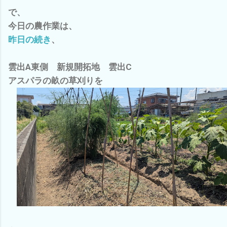
で、
今日の農作業は、
昨日の続き
、
雲出A東側 新規開拓地 雲出C
アスパラの畝の草刈りを