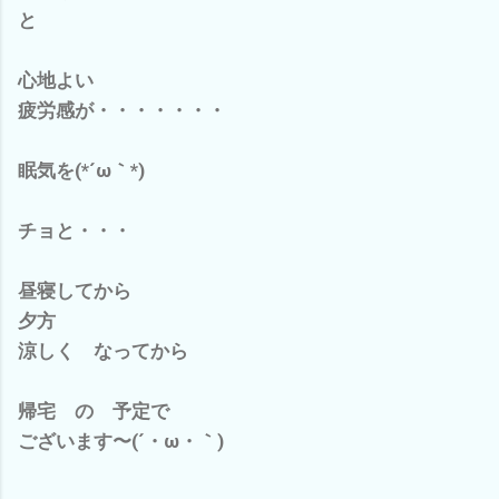
と
心地よい
疲労感が・・・・・・・
眠気を(*´ω｀*)
チョと・・・
昼寝してから
夕方
涼しく なってから
帰宅 の 予定で
ございます〜(´・ω・｀)