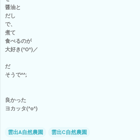
醤油と
だし
で、
煮て
食べるのが
大好き(^O^)／
だ
そうで^^;
良かった
ヨカッタ(^o^)
雲出A自然農園
雲出C自然農園