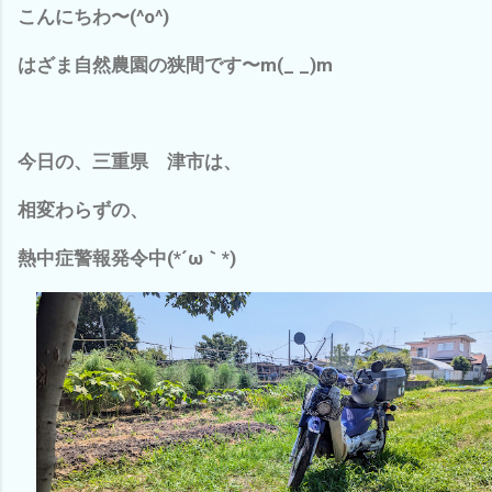
こんにちわ〜(^o^)
はざま自然農園の狭間です〜m(_ _)m
今日の、三重県 津市は、
相変わらずの、
熱中症警報発令中(*´ω｀*)