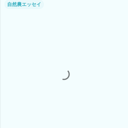
自然農エッセイ
コ
メ
ン
ト