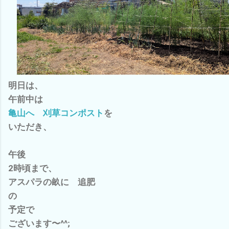
明日は、
午前中は
亀山へ 刈草コンポスト
を
いただき、
午後
2時頃まで、
アスパラの畝に 追肥
の
予定で
ございます〜^^;