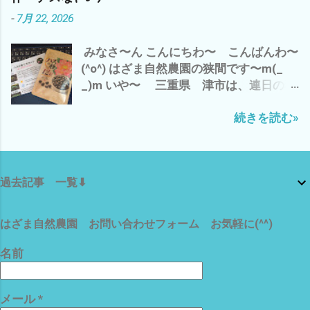
楽しみにしていた 黒小玉スイカが〜〜
ません な^^; まっ そんな 下世話な世
-
7月 22, 2026
(T_T) たぶん、カラスに(*´ω｀*) で、 自
界情勢は、 置いといて 今から、涼しく
宅のベランダの蚊取り線香の灰皿に(p_-)
なったら 夕方まで、 雲出B自然農園の
みなさ〜ん こんにちわ〜 こんばんわ〜
なんか？ 長いモノが・・・・・・・・
草刈りを 自分の手に負えないことに 一
(^o^) はざま自然農園の狭間です〜m(_
こっ コレは？ もしかして、 トカゲの
喜一憂するのでは、 なく、 自分のできる
_)m いや〜 三重県 津市は、連日の猛
シッポ(*´ω｀*) ネコのマヨちゃんの収穫
ことを コツコツと それが、 精神的に
暑 今日は、 最高気温が37℃(*´ω｀*) ど
物 か？ っな わけで、 今は、エアコン
も 肉体的にも 続ける コツで ござい
続きを読む»
んどん気温が上昇している〜(T_T) 昼間
の効いた部屋で ブログアップと プライ
ますm(_ _)m それでは、 また マヨちゃ
の草刈り作業は、2時間が 限界ですな(*
ムビデオで 映画鑑賞中(^o^) いや〜 や
ん 涼みながら グルーミングに ご満悦
´ω｀*) ってなわけで、 ムリせず、早々に
っぱ、熱射病で 畑で倒れて
(^o^)
切り上げ、 エアコンの効いた部屋で ブ
は・・・・・・・ シャレに ならん の
過去記事 一覧⬇
ログアップ中(^o^) ハスの種 12粒 発芽加
で(*´ω｀*) 皆様も、決して無理なさらず
工済み ミニハス 茶碗蓮 花の種 栽培セッ
楽しみながら、ゆっくり 畑仕事を楽し
ト 育て方ガイド付き ビオトープ 今日
みましょ〜〜(^o^) では、 またm(_ _)m
はざま自然農園 お問い合わせフォーム お気軽に(^^)
は、 アマゾンさんから来ました。 ハス
の種を水につけ、芽出し作業を 少しで
名前
も、自宅の庭が 涼やかになるように
(^o^) あと、 ついでに、こんなモノをま
メール
*
たまた注文 VICHE CATT ベルトクリップ