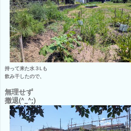
持って来た水３Lも
飲み干したので、
無理せず
撤退(^_^;)