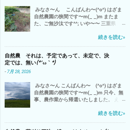
干しに(^o^) コレは、⬇️ 家のネコ マヨち
て？ 今の結果 だけ だと すぐに、数値
みなさ〜ん こんばんわ〜(^o^) はざま
ゃんの夏休みの昆虫採集のコレクショ
化できます が 来年 １０年後 いや、孫
自然農園の狭間です〜m(_ _)m またま
ン・ω・ 連日の暑さで 夏バテぎみ(*´ω
の代まで と なると？ そ〜 単純に結
た、ご無沙汰です^^; いや〜〜 三重県
｀*) で、 トイレの水 がぶ飲み(*´ω｀*)
果がでる ＝計算 ＝割り切れる ものな
津市は、梅雨明け＼(^o^)／ で、 わたし
皆様も、 水分補給を こまめに 夏バテ
んでしょうか？ つまり、 今日、私が草刈
続きを読む»
ゃ〜 シルバーさんの依頼の草刈り&自分
熱中症にご注意して、 この夏を 乗り切
りや野菜達のお世話 って？ 今のところ
の畑 と、 雨で出来なかった分、 先週
りましょ〜(^o^) では、 また
何の 生産性＝収穫も 無い(*´ω｀*) その
は、草刈り三昧(*´ω｀*) もちろん、今日
結果だけでは、 コスパは、 ０ゼロ 最低
自然農 それは、予定であって、未定で、決
も 雲出C自然農園にて草刈り デカ(*´ω
って ことに(*´ω｀*) なので、 自然農っ
定では、無い(*´ω｀*)
｀*) 種取り用 ズッキーニ ブラックズ
て、 コスパとは、 対極にある 仕事？＝
-
7月 28, 2026
ッキーニ^^; ズッキーニ オクラ収穫少々
LIFE＝人生？ 自然農は、ライフlife
^^; オッと、黒小玉スイカが＼(^o^)／ 梅
か？ リビングlivingか？ その違いと
みなさ〜ん こんばんわ〜 (^o^) はざま
雨明け で 第一弾 梅干し ミナミヌマ
意味？ - 6月 04, 2023 って ことね^^; や
自然農園の狭間です〜m(_ _)m 只今、無
エビ 抱卵 メス 捕獲^^; シルバーさん
っぱ、 自然農は、 土作り ３年 技術・経
事、農作業から帰還いたしました。 え〜
の草刈り 完了＼(^o^)／ 明日もまた、シ
験 は、どのくらいか？ １０年か？ 数値
っと 今日の、三重県津市のお天気は、 午
ルバーさんの香良洲の耕作放棄地 草刈り
化できないから こそ、 面白い わけで
続きを読む»
前中は、猛暑 で、 午後から 嵐のよ
予定^^; ガス検診 完了＼(^o^)／ ってな
^^; 世の中、 効率ばかりでは、 人生 豊
うな夕立が(*´ω｀*) 昨日は、 いい感じ
わけで、ご報告まで^^; それでは、 皆様
かには、・・・・ だと^^; 追伸 今、フト
の夕立 雨 でした が、 今日の夕立は、
も、梅雨明け 30℃超え(*´ω｀*) 熱中症
気づいたのです が、 嫌なことを、嫌な気