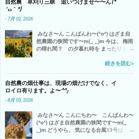
自然農 草刈り三昧 追いつけませ〜〜ん(*
チョッと 日本離れした夕立？ 雨 雨雲
にご注意して、 自然農を楽しみましょ
分で やること ＝ イヤイヤながら 仕方
´ω｀*)
が・・・・・・・ 抜けたと 思ったら ま
う〜(^o^) では、 また
なく やるって こと は、 一番 コスパ
-
7月 02, 2026
た、降り出した(*´ω｀*) ってな、わけで
が 悪い と、 いくら、時給？いくら？
午前中の 神田 新規開拓地の 草刈り完
生産性があっても (*´ω｀*) なので、
みなさ〜ん こんばんわ〜(^o^) はざま自
了で、 今日の仕事は、 おしまい^^; 今
やっぱ、 好きなことを、 好きな人達と
然農園の狭間です〜m(_ _)m 今は、 梅雨
は、 涼しい エアコンの効いた部屋で
好きなところで、 好きなように やるの
の晴れ間？ の夕暮れ時を まったりと、
ブログアップして、 それから お楽しみ
が、 一番 コスパが 高いと 思います デス
ビールで ブログアップ中^^; 出だしの
アマゾンプライムにて、 「荒野の七人
(^_^)
続きを読む»
リード・ギターの鳴き 最高です(^o^) 今
The Magnificent Seven」 ザ マグニフ
日の、三重県 津市のお天気は、午前中
ィセント・セブン 今流行りのAI巨大テッ
は、雨 長谷山も雨雲に 半分隠れて(*´ω
ク産業 GAFAM（ガーファム）とは、 今
自然農の畑仕事は、現場の畑だけでなく、イ
｀*) 午後から やっと 日差しが(^o^)
どきの映画で ございます^^; では、 また
ロイロ有ります。よ〜^^;
で、 わたしゃ〜 シルバーさんの草刈りの
m(_ _)m 追伸 やっぱ、 ユル・ブリンナ
-
8月 03, 2026
刈草を袋詰め 120L 業務用ビニール
ーは、 渋い(^o^)
袋 5袋 メンドクサ〜(*´ω｀*) 刈るよ
みなさ〜ん こんにちわ〜 こんばんわ〜
り、詰めるほうが・・・・・・・ で、 雲
(^o^) はざま自然農園の狭間です〜m(_
出C自然農園のズッキーニの畝周辺の草
_)m どうやら、 気になる台風13号は、日
刈り 黒小玉スイカの畝も 通路も も〜 草
本直撃は、なさそう〜 ですが、 三重県
刈り 追いつけま せん ね〜(*´ω｀*)