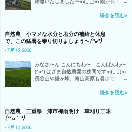
帰還いたしました〜m(_ _)m 陽が長くな
りました〜 ７時でも こんなに明るい
続きを読む»
(・∀・) でも、 空気は、少し重く お天気
は、下り坂の 感じ^^; 今日は、 ガス検
診のバイトを午前中に完了させ、 早く、
自然農 小マメな水分と塩分の補給と休息
大人になりたいか？ 子供のまま のほ
で、この猛暑を乗り切りましょう〜(^o^)
うがイイのか？ - 6月 04, 2023 午後から
-
7月 15, 2026
雲出A.B自然農園の 見回り と 草刈
り と アスパラや食用ホオズキの 蔓
みなさ〜ん こんにちわ〜 こんばんわ〜
の誘導や補修など ジャンボニンニク も、
(^o^) はざま自然農園の狭間ですm(_ _)m
一部 収穫 これは、来年の種芋に^^; や
長谷山や経ヶ峰、青山高原も暑さで ど
っぱ、 夕方になると、 藪蚊が〜(*´ω｀*)
んより と 早くも、出穂が(・∀・) い
ところで、 話は、ぜんぜん変わります が
続きを読む»
や〜 三重県 津市では、 梅雨明けから
^^; 最近の流行りの言葉？ で、 「コスパ
早10日過ぎ 連日の猛暑(*´ω｀*) 雨ばかり
が高い 」 って言葉 パフォーマンス＝成
も 滅入るが、 猛暑も・・・・・・・・
果 ÷ コスト＝物を生産するのにかかる費
自然農 三重県 津市梅雨明け 草刈り三昧
(*´ω｀*) ところで、 わたしゃ〜 相変わら
用。原価 つまり、 成果と生産量の対比が
(*´ω｀*)
ずの 草刈り三昧 ズッキーニ少々収穫 雲
高いと コスパが高い 良い って こと
-
7月 12, 2026
出B自然農園で 勝手に生えたシソを 梅
つまり、 収益率ってこと です が それっ