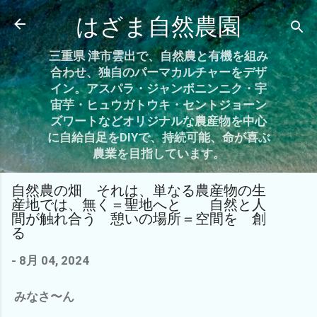
スキップしてメイン コンテンツに移動
はざま自然農園
三重県 津市雲出で、自然農と有機を組み
合わせ、独自のパーマカルチャーをデザ
イン。アスパラ・ジャンボニンニク・宇
宙芋・ヒュウガトウキ・セントジョーン
ズワートなどオリジナルな農産物を中心
に自給自足をDIYで、持続可能、命が喜ぶ
農業を目指しています。
自然農の畑 それは、単なる農産物の生
産地では、無く＝聖地へと 自然と人
間が触れ合う 憩いの場所＝空間を 創
る
-
8月 04, 2024
みなさ〜ん