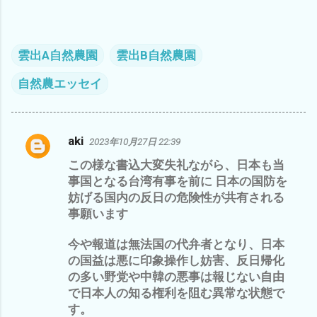
雲出A自然農園
雲出B自然農園
自然農エッセイ
aki
2023年10月27日 22:39
コ
この様な書込大変失礼ながら、日本も当
メ
事国となる台湾有事を前に 日本の国防を
ン
妨げる国内の反日の危険性が共有される
ト
事願います
今や報道は無法国の代弁者となり、日本
の国益は悪に印象操作し妨害、反日帰化
の多い野党や中韓の悪事は報じない自由
で日本人の知る権利を阻む異常な状態で
す。