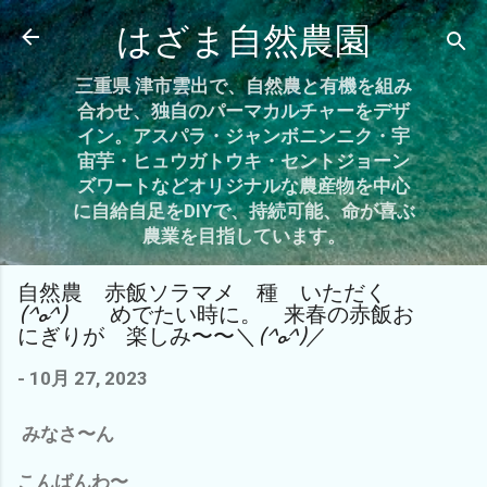
スキップしてメイン コンテンツに移動
はざま自然農園
三重県 津市雲出で、自然農と有機を組み
合わせ、独自のパーマカルチャーをデザ
イン。アスパラ・ジャンボニンニク・宇
宙芋・ヒュウガトウキ・セントジョーン
ズワートなどオリジナルな農産物を中心
に自給自足をDIYで、持続可能、命が喜ぶ
農業を目指しています。
自然農 赤飯ソラマメ 種 いただく
(^o^) めでたい時に。 来春の赤飯お
にぎりが 楽しみ〜〜＼(^o^)／
-
10月 27, 2023
みなさ〜ん
こんばんわ〜