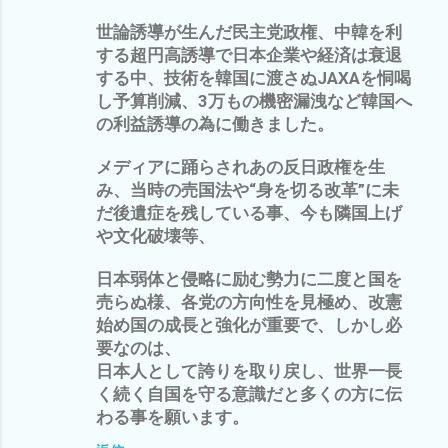
世論誘導が生んだ民主党政権、中韓を利
する超円高誘導で日本企業や経済は衰退
する中、技術を韓国に渡さぬJAXAを恫喝
し予算削減、3万もの機密漏洩など韓国へ
の利益誘導の為に働きました。
メディアに踊らされあの反日政権を生
み、当時の売国法や“身を切る改革”に未
だ後遺症を残している事、今も隣国上げ
や文化破壊等、
日本弱体と侵略に励む勢力に二度と国を
売らぬ様、各党の方向性を見極め、改憲
始め国の成長と強化が重要で、しかし必
要なのは、
日本人として誇りを取り戻し、世界一長
く続く自国を守る意識だと多くの方に伝
わる事を願います。