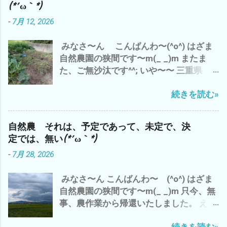
(*´ω｀*)
ずの 草刈り三昧 ズッキーニ少々収穫 雲
高いと コスパが高い 良い って こと
-
7月 12, 2026
出B自然農園で 勝手に生えたシソを 梅
つまり、 収益率ってこと です が それっ
干しに(^o^) コレは、⬇️ 家のネコ マヨち
て？ 今の結果 だけ だと すぐに、数値
みなさ〜ん こんばんわ〜(^o^) はざま
ゃんの夏休みの昆虫採集のコレクショ
化できます が 来年 １０年後 いや、孫
自然農園の狭間です〜m(_ _)m またま
ン・ω・ 連日の暑さで 夏バテぎみ(*´ω
の代まで と なると？ そ〜 単純に結
た、ご無沙汰です^^; いや〜〜 三重県
｀*) で、 トイレの水 がぶ飲み(*´ω｀*)
果がでる ＝計算 ＝割り切れる ものな
津市は、梅雨明け＼(^o^)／ で、 わたし
皆様も、 水分補給を こまめに 夏バテ
んでしょうか？ つまり、 今日、私が草刈
続きを読む»
ゃ〜 シルバーさんの依頼の草刈り&自分
熱中症にご注意して、 この夏を 乗り切
りや野菜達のお世話 って？ 今のところ
の畑 と、 雨で出来なかった分、 先週
りましょ〜(^o^) では、 また
何の 生産性＝収穫も 無い(*´ω｀*) その
は、草刈り三昧(*´ω｀*) もちろん、今日
結果だけでは、 コスパは、 ０ゼロ 最低
自然農 それは、予定であって、未定で、決
も 雲出C自然農園にて草刈り デカ(*´ω
って ことに(*´ω｀*) なので、 自然農っ
定では、無い(*´ω｀*)
｀*) 種取り用 ズッキーニ ブラックズ
て、 コスパとは、 対極にある 仕事？＝
-
7月 28, 2026
ッキーニ^^; ズッキーニ オクラ収穫少々
LIFE＝人生？ 自然農は、ライフlife
^^; オッと、黒小玉スイカが＼(^o^)／ 梅
か？ リビングlivingか？ その違いと
みなさ〜ん こんばんわ〜 (^o^) はざま
雨明け で 第一弾 梅干し ミナミヌマ
意味？ - 6月 04, 2023 って ことね^^; や
自然農園の狭間です〜m(_ _)m 只今、無
エビ 抱卵 メス 捕獲^^; シルバーさん
っぱ、 自然農は、 土作り ３年 技術・経
事、農作業から帰還いたしました。 え〜
の草刈り 完了＼(^o^)／ 明日もまた、シ
験 は、どのくらいか？ １０年か？ 数値
っと 今日の、三重県津市のお天気は、 午
ルバーさんの香良洲の耕作放棄地 草刈り
化できないから こそ、 面白い わけで
続きを読む»