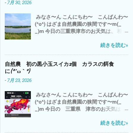
-
7月 30, 2026
ス ズッキーニ ワケギ そして、 トマト
も、 この猛暑の中 現場仕事だけでなく、
ピューレ缶 エノキ 豚コマ ミンチを
今、自分の出来ること、 やりたいこと
みなさ〜ん こんにちわ〜 こんばんわ〜
炊飯器で、76分 炊飯 後、 鍋に移し
を 優先に 自然農は、マラソン＝持久走
(^o^) はざま自然農園の狭間です〜m(_
て、 グツグツと20分 かき混ぜ、煮込
デス^^; ご自愛して、 ムリせず、続けて
_)m 今日の三重県津市のお天気は、 相変
む(^o^) さ〜 コレを食べて、 夕方か
行きましょう〜 では、 また
わらずの猛暑(*´∀｀*) ここ連日の 夕
ら、 涼しくなって 雲出B自然農へ、
続きを読む»
立？ は、今のところナシ^^; 香良洲橋
取りこぼしのラッキョウの収穫 と 草刈
バス停からの雲出川も 今日は、おだや
り少々 の予定で ございます。 それで
か(^o^) で、 わたしゃ〜 昨日の夜勤バイ
は、 みなさまも このクソ暑い夏にめげ
自然農 初の黒小玉スイカ2個 カラスの餌食
トのおかげで、起床は、8時(*´∀｀*) 午前
ず、 楽しんで、 忍び難きを忍び 耐え難
に(*´ω｀*)
中は、 カラスにやられた未熟な黒小玉ス
きを耐え 頑張りましょう〜(^o^) では、
-
7月 23, 2026
イカを割ってみて、 こりゃ〜 食べられ
また
そうに無いし、種取りにも使えない の
みなさ〜ん こんにちわ〜 こんばんわ〜
で、 即 損切り(*´∀｀*) で、 損切で 思
(^o^) はざま自然農園の狭間です〜m(_
い出したのが、 最近 不安定なAI関連株
_)m 今日の 三重県 津市のお天気は？
キオクシアは、半値八掛け2割引の 大暴
赤色から紫 さらに黒＝40℃(*´ω｀*) 午
落(*´ω｀*) バーゲンセール中(*´∀｀*) 昨
続きを読む»
前中は、 梅干し用のシソと シソジュー
晩は、 AIの牽引役のNVDIAも 3.5% 下
ズのシソの仕込み それから、2時間の
落 それに、引きずられて さすがの