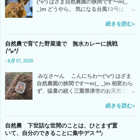
(^o^) はざま自然農園の狭間です〜m(_
出C自然農園のズッキーニの畝周辺の草
_)m どうやら、 気になる台風13号は、日
刈り 黒小玉スイカの畝も 通路も も〜 草
本直撃は、なさそう〜 ですが、 三重県
刈り 追いつけま せん ね〜(*´ω｀*)
続きを読む»
津市は、昨日からの猛暑が続き 昨日
まっ ほどほど 適当に みなさんも、
は、 特に 外の仕事は、スルー(*´ω｀
自然農を 楽しみましょう〜(^o^) マヨち
*) 良質な種が どっさり(^o^) ズッキーニ
ゃん、今 我が家に侵入した 地域猫？
自然農で育てた野菜達で 無水カレーに挑戦
の種取り 種取りのためのズッキーニは、
との 睨み合い中^^; では、 また
(^o^)
巨大(・∀・) 他、 秋蒔のズッキーニのポ
-
8月 01, 2026
ット苗つくり やら、 ラッキョウの仕分け
と保存 や、無水カレーを作ったり と、
みなさ〜ん こんにちわ〜(^o^) はざま
何かとやることが・・・・・・(^o^) ほ
自然農園の狭間です〜m(_ _)m 相変わら
か、 アマゾンプライムで プライベート・
ず、猛暑の続く三重県津市のお天気でご
ライアン視聴 いや〜 映画って イイです
ざいます^^; が、 わたしゃ〜 昨日は、雲
ね〜(^o^) で、 自然農の農作業は、 なに
続きを読む»
出B自然農園での草刈り少々 遅れてい
も、畑の現場仕事だけでは、ございませ
た ラッキョウの収穫を 草に埋もれ、ど
ん。 体調を整えたり、 ストレス解消した
こに有るのか？ やたら掘りまくり^^; 今
り、 考え事したり、 収穫物やら、種取
自然農 下世話な世間のことは、ひとまず置
日は、朝から らっきょう漬を で、 自然
り 仕分けなど 細々としたことを 丁寧
いて、自分のできることに集中デス^^;
農の野菜達 ジャンボニンニク 白トロナ
にやるのも、 大事な仕事 デス^^; 皆様