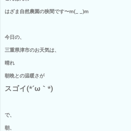
はざま自然農園の狭間です〜m(_ _)m
今日の、
三重県津市のお天気は、
晴れ
朝晩との温暖さが
スゴイ(*´ω｀*)
で、
朝、