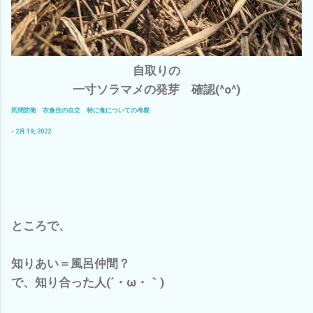
自取りの
一寸ソラマメの発芽 確認(^o^)
民間防衛 衣食住の自立 特に食についての考察
- 2月 19, 2022
ところで、
知りあい＝風呂仲間？
で、知り合った人(´・ω・｀)