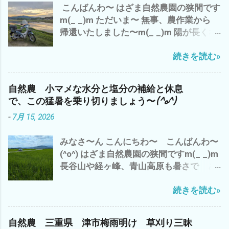
こんばんわ〜 はざま自然農園の狭間です
m(_ _)m ただいま〜 無事、農作業から
帰還いたしました〜m(_ _)m 陽が長くな
りました〜 ７時でも こんなに明るい
続きを読む»
(・∀・) でも、 空気は、少し重く お天気
は、下り坂の 感じ^^; 今日は、 ガス検
診のバイトを午前中に完了させ、 早く、
自然農 小マメな水分と塩分の補給と休息
大人になりたいか？ 子供のまま のほ
で、この猛暑を乗り切りましょう〜(^o^)
うがイイのか？ - 6月 04, 2023 午後から
-
7月 15, 2026
雲出A.B自然農園の 見回り と 草刈
り と アスパラや食用ホオズキの 蔓
みなさ〜ん こんにちわ〜 こんばんわ〜
の誘導や補修など ジャンボニンニク も、
(^o^) はざま自然農園の狭間ですm(_ _)m
一部 収穫 これは、来年の種芋に^^; や
長谷山や経ヶ峰、青山高原も暑さで ど
っぱ、 夕方になると、 藪蚊が〜(*´ω｀*)
んより と 早くも、出穂が(・∀・) い
ところで、 話は、ぜんぜん変わります が
続きを読む»
や〜 三重県 津市では、 梅雨明けから
^^; 最近の流行りの言葉？ で、 「コスパ
早10日過ぎ 連日の猛暑(*´ω｀*) 雨ばかり
が高い 」 って言葉 パフォーマンス＝成
も 滅入るが、 猛暑も・・・・・・・・
果 ÷ コスト＝物を生産するのにかかる費
自然農 三重県 津市梅雨明け 草刈り三昧
(*´ω｀*) ところで、 わたしゃ〜 相変わら
用。原価 つまり、 成果と生産量の対比が