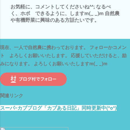
お気軽に、コメントしてくださいね^^; なるべ
コ
く、ホボ できるように、しますm(_ _)m 自然農
メ
や有機野菜に興味のある方話たいです。
ン
ト
を
投
現在、一人で自然農に携わっております。 フォローかコメン
稿
ト よろしくお願いいたします。 応援していただけると、励
みになります。 よろしくお願いいたしますm(_ _)m
関連リンク
スーパ−カブブログ「カブある日記」同時更新中(^o^)