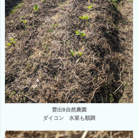
雲出B自然農園
ダイコン 水菜も順調