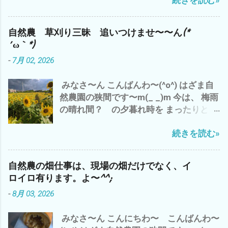
前中は、猛暑 で、 午後から 嵐のよ
予定^^; ガス検診 完了＼(^o^)／ ってな
^^; 世の中、 効率ばかりでは、 人生 豊
うな夕立が(*´ω｀*) 昨日は、 いい感じ
わけで、ご報告まで^^; それでは、 皆様
かには、・・・・ だと^^; 追伸 今、フト
の夕立 雨 でした が、 今日の夕立は、
も、梅雨明け 30℃超え(*´ω｀*) 熱中症
気づいたのです が、 嫌なことを、嫌な気
自然農 草刈り三昧 追いつけませ〜〜ん(*
チョッと 日本離れした夕立？ 雨 雨雲
にご注意して、 自然農を楽しみましょ
分で やること ＝ イヤイヤながら 仕方
´ω｀*)
が・・・・・・・ 抜けたと 思ったら ま
う〜(^o^) では、 また
なく やるって こと は、 一番 コスパ
-
7月 02, 2026
た、降り出した(*´ω｀*) ってな、わけで
が 悪い と、 いくら、時給？いくら？
午前中の 神田 新規開拓地の 草刈り完
生産性があっても (*´ω｀*) なので、
みなさ〜ん こんばんわ〜(^o^) はざま自
了で、 今日の仕事は、 おしまい^^; 今
やっぱ、 好きなことを、 好きな人達と
然農園の狭間です〜m(_ _)m 今は、 梅雨
は、 涼しい エアコンの効いた部屋で
好きなところで、 好きなように やるの
の晴れ間？ の夕暮れ時を まったりと、
ブログアップして、 それから お楽しみ
が、 一番 コスパが 高いと 思います デス
ビールで ブログアップ中^^; 出だしの
アマゾンプライムにて、 「荒野の七人
(^_^)
続きを読む»
リード・ギターの鳴き 最高です(^o^) 今
The Magnificent Seven」 ザ マグニフ
日の、三重県 津市のお天気は、午前中
ィセント・セブン 今流行りのAI巨大テッ
は、雨 長谷山も雨雲に 半分隠れて(*´ω
ク産業 GAFAM（ガーファム）とは、 今
自然農の畑仕事は、現場の畑だけでなく、イ
｀*) 午後から やっと 日差しが(^o^)
どきの映画で ございます^^; では、 また
ロイロ有ります。よ〜^^;
で、 わたしゃ〜 シルバーさんの草刈りの
m(_ _)m 追伸 やっぱ、 ユル・ブリンナ
-
8月 03, 2026
刈草を袋詰め 120L 業務用ビニール
ーは、 渋い(^o^)
袋 5袋 メンドクサ〜(*´ω｀*) 刈るよ
みなさ〜ん こんにちわ〜 こんばんわ〜
り、詰めるほうが・・・・・・・ で、 雲