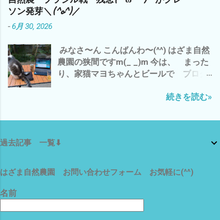
トのおかげで、起床は、8時(*´∀｀*) 午前
ターミネーターは、 今流行りの AI チ
ソン発芽＼(^o^)／
中は、 カラスにやられた未熟な黒小玉ス
ャッピーやジェミニ アンソロピックの
-
6月 30, 2026
イカを割ってみて、 こりゃ〜 食べられ
元祖 じっくりリピートする価値 アリで
そうに無いし、種取りにも使えない の
すな それでは、 この殺人的な 暑さにめ
みなさ〜ん こんばんわ〜(^^) はざま自然
で、 即 損切り(*´∀｀*) で、 損切で 思
げず、 楽しんで いきましょう〜〜(^o^)
農園の狭間ですm(_ _)m 今は、 まった
い出したのが、 最近 不安定なAI関連株
では、 また
り、家猫マヨちゃんとビールで ブログ
キオクシアは、半値八掛け2割引の 大暴
アップ中^^; いや〜 昨晩 ワールドカッ
落(*´ω｀*) バーゲンセール中(*´∀｀*) 昨
続きを読む»
プ ブラジル戦 残念でした〜(*´ω｀*)
晩は、 AIの牽引役のNVDIAも 3.5% 下
わたしゃ〜 3時起きで、4時まで ネッ
落 それに、引きずられて さすがの
ト観戦 一時は、期待が・・・・・・・ や
S&P500 安定ETFもマイナス(*´ω｀*) こ
っぱ、ブラジル強し(*´ω｀*) で、 寝不足
りゃ〜 今晩のアメリカ市場に 目が離せ
過去記事 一覧⬇
気味で 今日は、朝から5時まで みっち
ません な^^; まっ そんな 下世話な世
り シルバーさん 個人宅の草刈り 個人宅
界情勢は、 置いといて 今から、涼しく
と言っても、 医者＝お金持ちの空き家
なったら 夕方まで、 雲出B自然農園の
はざま自然農園 お問い合わせフォーム お気軽に(^^)
庭だけで、200坪 松や杉 梅 イチジ
草刈りを 自分の手に負えないことに 一
ク 柿 ブランコまで・ω・ 玄関には、巨
喜一憂するのでは、 なく、 自分のできる
名前
大な糸杉とフェニックス(ﾟ∀ﾟ) 津新町駅
ことを コツコツと それが、 精神的に
から 徒歩1分の 一等地 が、 裏庭は、
も 肉体的にも 続ける コツで ござい