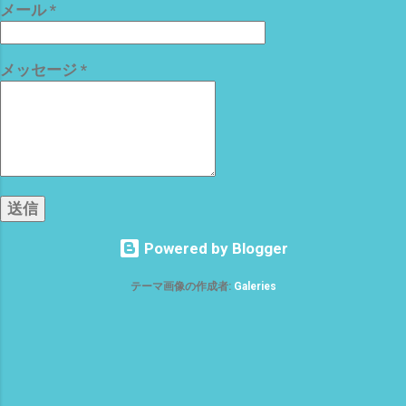
メール
*
ヤブ＝ジャングル(*´ω｀*) この物件を
ますm(_ _)m それでは、 また マヨちゃ
3日間 3人で まさに、 耕作放棄地(ﾟ
ん 涼みながら グルーミングに ご満悦
∀ﾟ) お金持ちは、 庭のメンテにも、コ
(^o^)
メッセージ
*
ストが・・・・・・・ω・ で、 帰宅した
ら 6月27日 種まきした クレソンが
も〜 3日で、 発芽 確認＼(^o^)／ 種
も小さいが 双葉も極小で、 カワイイ
(^o^) アブラナ科らしい 双葉デス 今年
の、夏は、 お楽しみのオンパレードで
す な(^o^) 今日は、早よ〜 寝よ〜っと
^^; それでは、 また
Powered by Blogger
テーマ画像の作成者:
Galeries