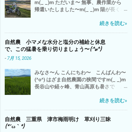
m(_ _)m ただいま〜 無事、農作業から
帰還いたしました〜m(_ _)m 陽が長くな
りました〜 ７時でも こんなに明るい
続きを読む»
(・∀・) でも、 空気は、少し重く お天気
は、下り坂の 感じ^^; 今日は、 ガス検
診のバイトを午前中に完了させ、 早く、
自然農 小マメな水分と塩分の補給と休息
大人になりたいか？ 子供のまま のほ
で、この猛暑を乗り切りましょう〜(^o^)
うがイイのか？ - 6月 04, 2023 午後から
-
7月 15, 2026
雲出A.B自然農園の 見回り と 草刈
り と アスパラや食用ホオズキの 蔓
みなさ〜ん こんにちわ〜 こんばんわ〜
の誘導や補修など ジャンボニンニク も、
(^o^) はざま自然農園の狭間ですm(_ _)m
一部 収穫 これは、来年の種芋に^^; や
長谷山や経ヶ峰、青山高原も暑さで ど
っぱ、 夕方になると、 藪蚊が〜(*´ω｀*)
んより と 早くも、出穂が(・∀・) い
ところで、 話は、ぜんぜん変わります が
続きを読む»
や〜 三重県 津市では、 梅雨明けから
^^; 最近の流行りの言葉？ で、 「コスパ
早10日過ぎ 連日の猛暑(*´ω｀*) 雨ばかり
が高い 」 って言葉 パフォーマンス＝成
も 滅入るが、 猛暑も・・・・・・・・
果 ÷ コスト＝物を生産するのにかかる費
自然農 三重県 津市梅雨明け 草刈り三昧
(*´ω｀*) ところで、 わたしゃ〜 相変わら
用。原価 つまり、 成果と生産量の対比が
(*´ω｀*)
ずの 草刈り三昧 ズッキーニ少々収穫 雲
高いと コスパが高い 良い って こと