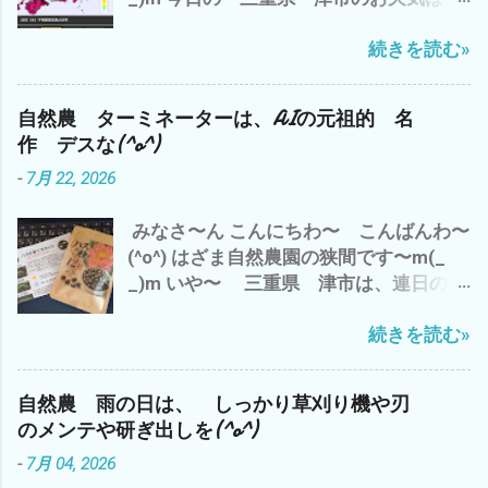
ブログアップして、 それから お楽しみ
赤色から紫 さらに黒＝40℃(*´ω｀*) 午
アマゾンプライムにて、 「荒野の七人
続きを読む»
前中は、 梅干し用のシソと シソジュー
The Magnificent Seven」 ザ マグニフ
ズのシソの仕込み それから、2時間の
ィセント・セブン 今流行りのAI巨大テッ
神田新規開拓畑の草刈り 午後から、 雲出
ク産業 GAFAM（ガーファム）とは、 今
自然農 ターミネーターは、AIの元祖的 名
自然農園の畑の見回りと周辺の草刈りを
どきの映画で ございます^^; では、 また
作 デスな(^o^)
楽しみにしていた 黒小玉スイカが〜〜
m(_ _)m 追伸 やっぱ、 ユル・ブリンナ
-
7月 22, 2026
(T_T) たぶん、カラスに(*´ω｀*) で、 自
ーは、 渋い(^o^)
宅のベランダの蚊取り線香の灰皿に(p_-)
みなさ〜ん こんにちわ〜 こんばんわ〜
なんか？ 長いモノが・・・・・・・・
(^o^) はざま自然農園の狭間です〜m(_
こっ コレは？ もしかして、 トカゲの
_)m いや〜 三重県 津市は、連日の猛
シッポ(*´ω｀*) ネコのマヨちゃんの収穫
暑 今日は、 最高気温が37℃(*´ω｀*) ど
物 か？ っな わけで、 今は、エアコン
続きを読む»
んどん気温が上昇している〜(T_T) 昼間
の効いた部屋で ブログアップと プライ
の草刈り作業は、2時間が 限界ですな(*
ムビデオで 映画鑑賞中(^o^) いや〜 や
´ω｀*) ってなわけで、 ムリせず、早々に
っぱ、熱射病で 畑で倒れて
自然農 雨の日は、 しっかり草刈り機や刃
切り上げ、 エアコンの効いた部屋で ブ
は・・・・・・・ シャレに ならん の
のメンテや研ぎ出しを(^o^)
ログアップ中(^o^) ハスの種 12粒 発芽加
で(*´ω｀*) 皆様も、決して無理なさらず
-
7月 04, 2026
工済み ミニハス 茶碗蓮 花の種 栽培セッ
楽しみながら、ゆっくり 畑仕事を楽し