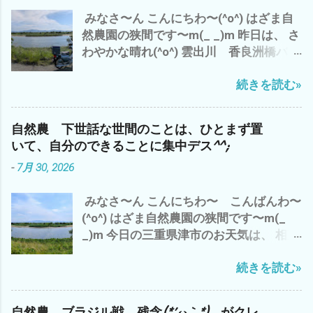
ト 育て方ガイド付き ビオトープ 今日
みましょ〜〜(^o^) では、 またm(_ _)m
みなさ〜ん こんにちわ〜(^o^) はざま自
は、 アマゾンさんから来ました。 ハス
然農園の狭間です〜m(_ _)m 昨日は、 さ
の種を水につけ、芽出し作業を 少しで
わやかな晴れ(^o^) 雲出川 香良洲橋バス
も、自宅の庭が 涼やかになるように
停前 久々のスーパーカブJA10 での 移
(^o^) あと、 ついでに、こんなモノをま
続きを読む»
動 ガス検診バイト 長谷山登山道手前 雨
たまた注文 VICHE CATT ベルトクリップ
を予想して、雲出C自然農園でのサツマ
工具 マグネットクリップ 腰袋 腰道具 ベ
イモのツル切りと挿し木を で、 今日の三
ルトにつける ベルトストッパー これは、
自然農 下世話な世間のことは、ひとまず置
重県 津市の お天気は、曇時々小雨(*
ベルトに付ける強力磁石 つまり、農作業
いて、自分のできることに集中デス^^;
´ω｀*) まさに、梅雨らしい 週末 ど〜
中のスコップやカマ、ハサミなどを 腰に
-
7月 30, 2026
も、 天気予報は、あてになりません な
磁石で引っ付ける(^o^) ど〜も わたし
^^ わたしゃ〜 雨だと、予想し、 畑仕事
ゃ〜 両手が空いてないと・・・・・・
みなさ〜ん こんにちわ〜 こんばんわ〜
やガス検診をとりやめ まったり、 草刈
ついつい、畑のどこかへ 置いて 見失
(^o^) はざま自然農園の狭間です〜m(_
り機のメンテや草刈り刃の研ぎ出しを 只
い 忘れることが 多いので(*´ω｀*) 雨
_)m 今日の三重県津市のお天気は、 相変
今、 モノタロウから 草刈り機の刃 5枚
が降らない 連日の猛暑でも 雲出C自然
わらずの猛暑(*´∀｀*) ここ連日の 夕
と作業用手袋5個を まとめ買い＼(^o^)
農園の黒小玉スイカ 白トロナス マクワウ
続きを読む»
立？ は、今のところナシ^^; 香良洲橋
／ これで、 晴れたら、バッチリ 草刈り
リも、なんとか 育っております(^o^) 今
バス停からの雲出川も 今日は、おだや
の準備バンタン です＼(^o^)／ それで
は、 ターミネーター１から アマゾンプ
か(^o^) で、 わたしゃ〜 昨日の夜勤バイ
は、 また
ライムで 涼しい場所で、映画鑑賞三昧^^;
自然農 ブラジル戦 残念(*´ω｀*) がクレ