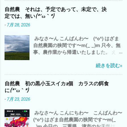
かには、・・・・ だと^^; 追伸 今、フト
は、雨 長谷山も雨雲に 半分隠れて(*´ω
も、梅雨明け 30℃超え(*´ω｀*) 熱中症
気づいたのです が、 嫌なことを、嫌な気
自然農 それは、予定であって、未定で、決
｀*) 午後から やっと 日差しが(^o^)
にご注意して、 自然農を楽しみましょ
分で やること ＝ イヤイヤながら 仕方
定では、無い(*´ω｀*)
で、 わたしゃ〜 シルバーさんの草刈りの
う〜(^o^) では、 また
なく やるって こと は、 一番 コスパ
-
7月 28, 2026
刈草を袋詰め 120L 業務用ビニール
が 悪い と、 いくら、時給？いくら？
袋 5袋 メンドクサ〜(*´ω｀*) 刈るよ
生産性があっても (*´ω｀*) なので、
みなさ〜ん こんばんわ〜 (^o^) はざま
り、詰めるほうが・・・・・・・ で、 雲
やっぱ、 好きなことを、 好きな人達と
自然農園の狭間です〜m(_ _)m 只今、無
出C自然農園のズッキーニの畝周辺の草
好きなところで、 好きなように やるの
事、農作業から帰還いたしました。 え〜
刈り 黒小玉スイカの畝も 通路も も〜 草
が、 一番 コスパが 高いと 思います デス
っと 今日の、三重県津市のお天気は、 午
刈り 追いつけま せん ね〜(*´ω｀*)
(^_^)
続きを読む»
前中は、猛暑 で、 午後から 嵐のよ
まっ ほどほど 適当に みなさんも、
うな夕立が(*´ω｀*) 昨日は、 いい感じ
自然農を 楽しみましょう〜(^o^) マヨち
の夕立 雨 でした が、 今日の夕立は、
ゃん、今 我が家に侵入した 地域猫？
自然農 初の黒小玉スイカ2個 カラスの餌食
チョッと 日本離れした夕立？ 雨 雨雲
との 睨み合い中^^; では、 また
に(*´ω｀*)
が・・・・・・・ 抜けたと 思ったら ま
-
7月 23, 2026
た、降り出した(*´ω｀*) ってな、わけで
午前中の 神田 新規開拓地の 草刈り完
みなさ〜ん こんにちわ〜 こんばんわ〜
了で、 今日の仕事は、 おしまい^^; 今
(^o^) はざま自然農園の狭間です〜m(_
は、 涼しい エアコンの効いた部屋で
_)m 今日の 三重県 津市のお天気は？