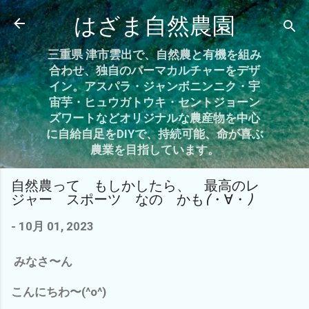
スキップしてメイン コンテンツに移動
はざま自然農園
三重県 津市雲出で、自然農と有機を組み
合わせ、独自のパーマカルチャーをデザ
イン。アスパラ・ジャンボニンニク・宇
宙芋・ヒュウガトウキ・セントジョーン
ズワートなどオリジナルな農産物を中心
に自給自足をDIYで、持続可能、命が喜ぶ
農業を目指しています。
自然農って もしかしたら、 最高のレ
ジャー スポーツ なの かも(・∀・)
-
10月 01, 2023
みなさ〜ん
こんにちわ〜(^o^)