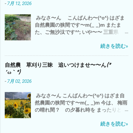
-
7月 12, 2026
出B自然農園で 勝手に生えたシソを 梅
つまり、 収益率ってこと です が それっ
干しに(^o^) コレは、⬇️ 家のネコ マヨち
て？ 今の結果 だけ だと すぐに、数値
みなさ〜ん こんばんわ〜(^o^) はざま
ゃんの夏休みの昆虫採集のコレクショ
化できます が 来年 １０年後 いや、孫
自然農園の狭間です〜m(_ _)m またま
ン・ω・ 連日の暑さで 夏バテぎみ(*´ω
の代まで と なると？ そ〜 単純に結
た、ご無沙汰です^^; いや〜〜 三重県
｀*) で、 トイレの水 がぶ飲み(*´ω｀*)
果がでる ＝計算 ＝割り切れる ものな
津市は、梅雨明け＼(^o^)／ で、 わたし
皆様も、 水分補給を こまめに 夏バテ
んでしょうか？ つまり、 今日、私が草刈
続きを読む»
ゃ〜 シルバーさんの依頼の草刈り&自分
熱中症にご注意して、 この夏を 乗り切
りや野菜達のお世話 って？ 今のところ
の畑 と、 雨で出来なかった分、 先週
りましょ〜(^o^) では、 また
何の 生産性＝収穫も 無い(*´ω｀*) その
は、草刈り三昧(*´ω｀*) もちろん、今日
結果だけでは、 コスパは、 ０ゼロ 最低
自然農 草刈り三昧 追いつけませ〜〜ん(*
も 雲出C自然農園にて草刈り デカ(*´ω
って ことに(*´ω｀*) なので、 自然農っ
´ω｀*)
｀*) 種取り用 ズッキーニ ブラックズ
て、 コスパとは、 対極にある 仕事？＝
-
7月 02, 2026
ッキーニ^^; ズッキーニ オクラ収穫少々
LIFE＝人生？ 自然農は、ライフlife
^^; オッと、黒小玉スイカが＼(^o^)／ 梅
か？ リビングlivingか？ その違いと
みなさ〜ん こんばんわ〜(^o^) はざま自
雨明け で 第一弾 梅干し ミナミヌマ
意味？ - 6月 04, 2023 って ことね^^; や
然農園の狭間です〜m(_ _)m 今は、 梅雨
エビ 抱卵 メス 捕獲^^; シルバーさん
っぱ、 自然農は、 土作り ３年 技術・経
の晴れ間？ の夕暮れ時を まったりと、
の草刈り 完了＼(^o^)／ 明日もまた、シ
験 は、どのくらいか？ １０年か？ 数値
ビールで ブログアップ中^^; 出だしの
ルバーさんの香良洲の耕作放棄地 草刈り
化できないから こそ、 面白い わけで
続きを読む»
リード・ギターの鳴き 最高です(^o^) 今
予定^^; ガス検診 完了＼(^o^)／ ってな
^^; 世の中、 効率ばかりでは、 人生 豊
日の、三重県 津市のお天気は、午前中
わけで、ご報告まで^^; それでは、 皆様