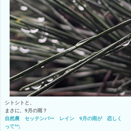
シトシトと、
まさに、9月の雨？
自然農 セッテンバー レイン 9月の雨が 恋しく
って^^;