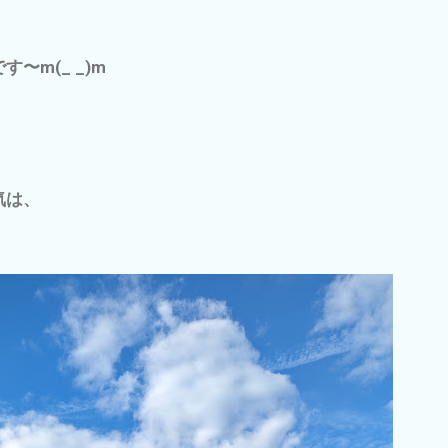
〜m(_ _)m
気は、