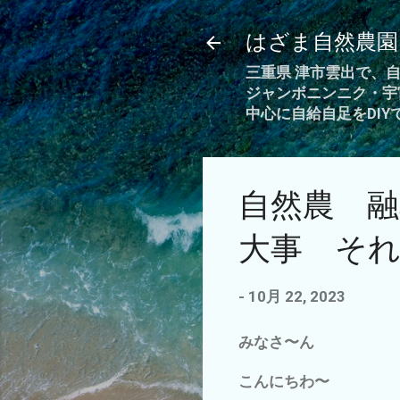
はざま自然農園
三重県 津市雲出で、
ジャンボニンニク・宇
中心に自給自足をDI
自然農 融
大事 そ
-
10月 22, 2023
みなさ〜ん
こんにちわ〜