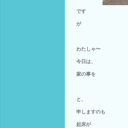
です
が
わたしゃ〜
今日は、
家の事を
と、
申しますのも
起床が