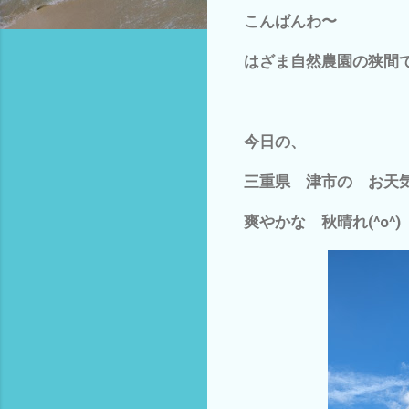
こんばんわ〜
はざま自然農園の狭間です
今日の、
三重県 津市の お天
爽やかな 秋晴れ(^o^)