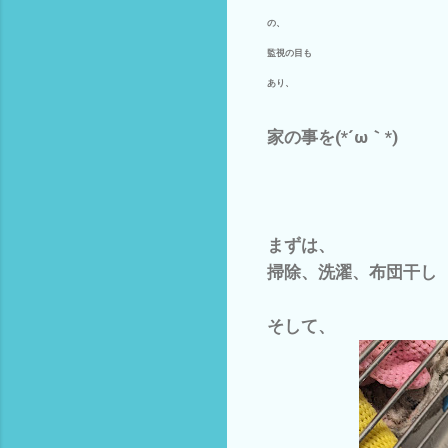
の、
監視の目も
あり、
家の事を(*´ω｀*)
まずは、
掃除、洗濯、布団干し
そして、