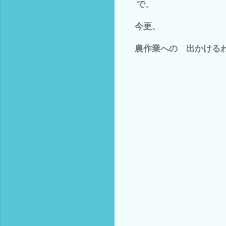
で、
今更、
農作業への 出かける