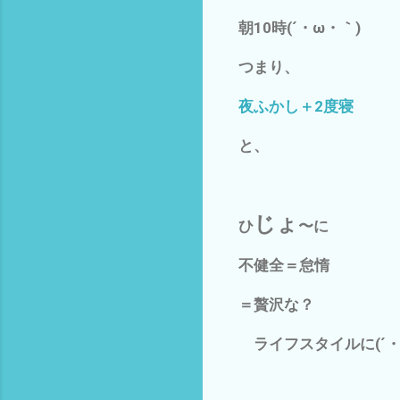
朝10時(´・ω・｀)
つまり、
夜ふかし＋2度寝
と、
じょ
ひ
〜に
不健全＝怠惰
＝贅沢な？
ライフスタイルに(´・