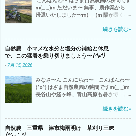
こんばんわ〜 はざま自然農園の狭間です
m(_ _)m ただいま〜 無事、農作業から
帰還いたしました〜m(_ _)m 陽が長くな
りました〜 ７時でも こんなに明るい
続きを読む»
(・∀・) でも、 空気は、少し重く お天気
は、下り坂の 感じ^^; 今日は、 ガス検
診のバイトを午前中に完了させ、 早く、
自然農 小マメな水分と塩分の補給と休息
大人になりたいか？ 子供のまま のほ
で、この猛暑を乗り切りましょう〜(^o^)
うがイイのか？ - 6月 04, 2023 午後から
-
7月 15, 2026
雲出A.B自然農園の 見回り と 草刈
り と アスパラや食用ホオズキの 蔓
みなさ〜ん こんにちわ〜 こんばんわ〜
の誘導や補修など ジャンボニンニク も、
(^o^) はざま自然農園の狭間ですm(_ _)m
一部 収穫 これは、来年の種芋に^^; や
長谷山や経ヶ峰、青山高原も暑さで ど
っぱ、 夕方になると、 藪蚊が〜(*´ω｀*)
んより と 早くも、出穂が(・∀・) い
ところで、 話は、ぜんぜん変わります が
続きを読む»
や〜 三重県 津市では、 梅雨明けから
^^; 最近の流行りの言葉？ で、 「コスパ
早10日過ぎ 連日の猛暑(*´ω｀*) 雨ばかり
が高い 」 って言葉 パフォーマンス＝成
も 滅入るが、 猛暑も・・・・・・・・
果 ÷ コスト＝物を生産するのにかかる費
自然農 三重県 津市梅雨明け 草刈り三昧
(*´ω｀*) ところで、 わたしゃ〜 相変わら
用。原価 つまり、 成果と生産量の対比が
(*´ω｀*)