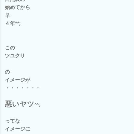
始めてから
早
４年^^;
この
ツユクサ
の
イメージが
・・・・・・・
悪いヤツ
^^;
ってな
イメージに