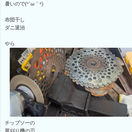
暑いので(*´ω｀*)
布団干し
ダニ退治
やら
チップソーの
草刈り機の刃