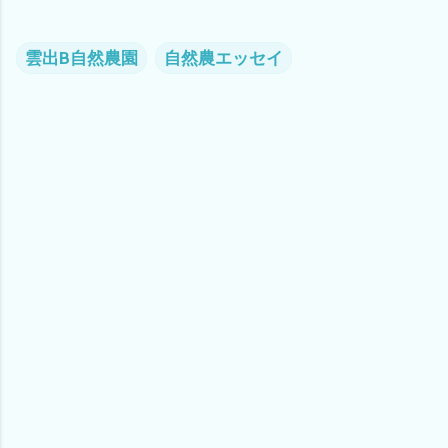
雲出B自然農園
自然農エッセイ
コ
メ
ン
ト