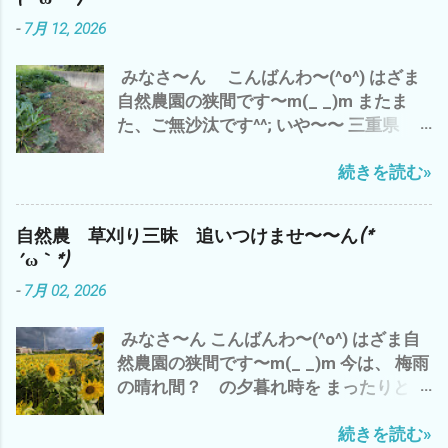
ずの 草刈り三昧 ズッキーニ少々収穫 雲
高いと コスパが高い 良い って こと
-
7月 12, 2026
出B自然農園で 勝手に生えたシソを 梅
つまり、 収益率ってこと です が それっ
干しに(^o^) コレは、⬇️ 家のネコ マヨち
て？ 今の結果 だけ だと すぐに、数値
みなさ〜ん こんばんわ〜(^o^) はざま
ゃんの夏休みの昆虫採集のコレクショ
化できます が 来年 １０年後 いや、孫
自然農園の狭間です〜m(_ _)m またま
ン・ω・ 連日の暑さで 夏バテぎみ(*´ω
の代まで と なると？ そ〜 単純に結
た、ご無沙汰です^^; いや〜〜 三重県
｀*) で、 トイレの水 がぶ飲み(*´ω｀*)
果がでる ＝計算 ＝割り切れる ものな
津市は、梅雨明け＼(^o^)／ で、 わたし
皆様も、 水分補給を こまめに 夏バテ
んでしょうか？ つまり、 今日、私が草刈
続きを読む»
ゃ〜 シルバーさんの依頼の草刈り&自分
熱中症にご注意して、 この夏を 乗り切
りや野菜達のお世話 って？ 今のところ
の畑 と、 雨で出来なかった分、 先週
りましょ〜(^o^) では、 また
何の 生産性＝収穫も 無い(*´ω｀*) その
は、草刈り三昧(*´ω｀*) もちろん、今日
結果だけでは、 コスパは、 ０ゼロ 最低
自然農 草刈り三昧 追いつけませ〜〜ん(*
も 雲出C自然農園にて草刈り デカ(*´ω
って ことに(*´ω｀*) なので、 自然農っ
´ω｀*)
｀*) 種取り用 ズッキーニ ブラックズ
て、 コスパとは、 対極にある 仕事？＝
-
7月 02, 2026
ッキーニ^^; ズッキーニ オクラ収穫少々
LIFE＝人生？ 自然農は、ライフlife
^^; オッと、黒小玉スイカが＼(^o^)／ 梅
か？ リビングlivingか？ その違いと
みなさ〜ん こんばんわ〜(^o^) はざま自
雨明け で 第一弾 梅干し ミナミヌマ
意味？ - 6月 04, 2023 って ことね^^; や
然農園の狭間です〜m(_ _)m 今は、 梅雨
エビ 抱卵 メス 捕獲^^; シルバーさん
っぱ、 自然農は、 土作り ３年 技術・経
の晴れ間？ の夕暮れ時を まったりと、
の草刈り 完了＼(^o^)／ 明日もまた、シ
験 は、どのくらいか？ １０年か？ 数値
ビールで ブログアップ中^^; 出だしの
ルバーさんの香良洲の耕作放棄地 草刈り
化できないから こそ、 面白い わけで
続きを読む»
リード・ギターの鳴き 最高です(^o^) 今
予定^^; ガス検診 完了＼(^o^)／ ってな
^^; 世の中、 効率ばかりでは、 人生 豊