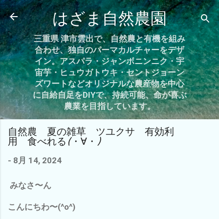
スキップしてメイン コンテンツに移動
はざま自然農園
三重県 津市雲出で、自然農と有機を組み
合わせ、独自のパーマカルチャーをデザ
イン。アスパラ・ジャンボニンニク・宇
宙芋・ヒュウガトウキ・セントジョーン
ズワートなどオリジナルな農産物を中心
に自給自足をDIYで、持続可能、命が喜ぶ
農業を目指しています。
自然農 夏の雑草 ツユクサ 有効利
用 食べれる(・∀・)
-
8月 14, 2024
みなさ〜ん
こんにちわ〜(^o^)