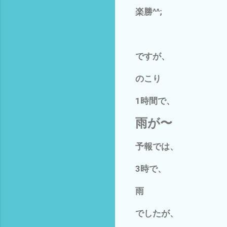
楽勝^^;
ですが、
のこり
1時間で、
雨が〜
予報では、
3時で、
雨
でしたが、