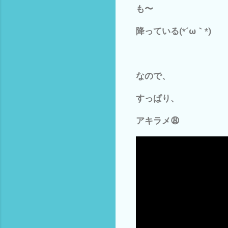
も〜
降っている(*´ω｀*)
なので、
すっぱり、
アキラメ😩