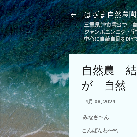
はざま自然農園
三重県 津市雲出で、
ジャンボニンニク・宇
中心に自給自足をDI
自然農 
が 自然 
-
4月 08, 2024
みなさ〜ん
こんばんわ〜^^;