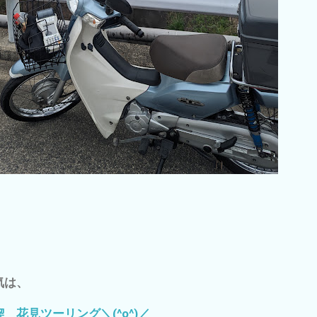
気は、
 花見ツーリング＼(^o^)／