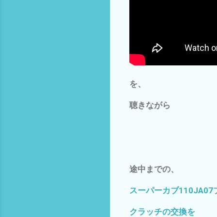
を、
聴きながら
途中までの、
スーパーカブ110JA0
クラッチの交換を