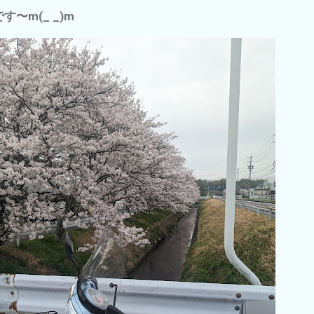
〜m(_ _)m