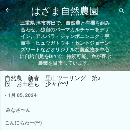
スキップしてメイン コンテンツに移動
はざま自然農園
三重県 津市雲出で、自然農と有機を組み
合わせ、独自のパーマカルチャーをデザ
イン。アスパラ・ジャンボニンニク・宇
宙芋・ヒュウガトウキ・セントジョーン
ズワートなどオリジナルな農産物を中心
に自給自足をDIYで、持続可能、命が喜ぶ
農業を目指しています。
自然農 新春 里山ツーリング 第2
段 お土産も 少々(^^)
-
1月 05, 2024
みなさ〜ん
こんにちわ〜(^^)