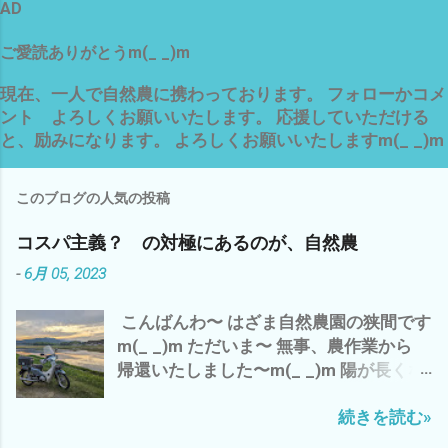
AD
ご愛読ありがとうm(_ _)m
現在、一人で自然農に携わっております。 フォローかコメ
ント よろしくお願いいたします。 応援していただける
と、励みになります。 よろしくお願いいたしますm(_ _)m
このブログの人気の投稿
コスパ主義？ の対極にあるのが、自然農
-
6月 05, 2023
こんばんわ〜 はざま自然農園の狭間です
m(_ _)m ただいま〜 無事、農作業から
帰還いたしました〜m(_ _)m 陽が長くな
りました〜 ７時でも こんなに明るい
続きを読む»
(・∀・) でも、 空気は、少し重く お天気
は、下り坂の 感じ^^; 今日は、 ガス検