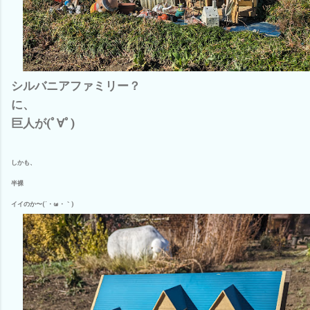
シルバニアファミリー？
に、
巨人が(ﾟ∀ﾟ)
しかも、
半裸
イイのか〜(´・ω・｀)