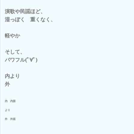
演歌や民謡ほど、
湿っぽく 重くなく、
軽やか
そして、
パワフル(ﾟ∀ﾟ)
内より
外
内 内面
より
外 外面