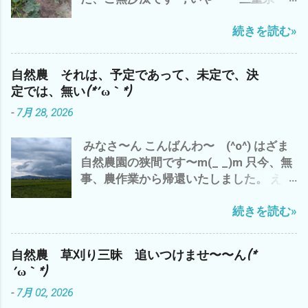
果がでる ＝計算 ＝割り切れる ものな
津市は、梅雨明け＼(^o^)／ で、 わたし
皆様も、 水分補給を こまめに 夏バテ
んでしょうか？ つまり、 今日、私が草刈
続きを読む»
ゃ〜 シルバーさんの依頼の草刈り&自分
熱中症にご注意して、 この夏を 乗り切
りや野菜達のお世話 って？ 今のところ
の畑 と、 雨で出来なかった分、 先週
りましょ〜(^o^) では、 また
何の 生産性＝収穫も 無い(*´ω｀*) その
は、草刈り三昧(*´ω｀*) もちろん、今日
結果だけでは、 コスパは、 ０ゼロ 最低
自然農 それは、予定であって、未定で、決
も 雲出C自然農園にて草刈り デカ(*´ω
って ことに(*´ω｀*) なので、 自然農っ
定では、無い(*´ω｀*)
｀*) 種取り用 ズッキーニ ブラックズ
て、 コスパとは、 対極にある 仕事？＝
-
7月 28, 2026
ッキーニ^^; ズッキーニ オクラ収穫少々
LIFE＝人生？ 自然農は、ライフlife
^^; オッと、黒小玉スイカが＼(^o^)／ 梅
か？ リビングlivingか？ その違いと
みなさ〜ん こんばんわ〜 (^o^) はざま
雨明け で 第一弾 梅干し ミナミヌマ
意味？ - 6月 04, 2023 って ことね^^; や
自然農園の狭間です〜m(_ _)m 只今、無
エビ 抱卵 メス 捕獲^^; シルバーさん
っぱ、 自然農は、 土作り ３年 技術・経
事、農作業から帰還いたしました。 え〜
の草刈り 完了＼(^o^)／ 明日もまた、シ
験 は、どのくらいか？ １０年か？ 数値
っと 今日の、三重県津市のお天気は、 午
ルバーさんの香良洲の耕作放棄地 草刈り
化できないから こそ、 面白い わけで
続きを読む»
前中は、猛暑 で、 午後から 嵐のよ
予定^^; ガス検診 完了＼(^o^)／ ってな
^^; 世の中、 効率ばかりでは、 人生 豊
うな夕立が(*´ω｀*) 昨日は、 いい感じ
わけで、ご報告まで^^; それでは、 皆様
かには、・・・・ だと^^; 追伸 今、フト
の夕立 雨 でした が、 今日の夕立は、
も、梅雨明け 30℃超え(*´ω｀*) 熱中症
気づいたのです が、 嫌なことを、嫌な気
自然農 草刈り三昧 追いつけませ〜〜ん(*
チョッと 日本離れした夕立？ 雨 雨雲
にご注意して、 自然農を楽しみましょ
分で やること ＝ イヤイヤながら 仕方
´ω｀*)
が・・・・・・・ 抜けたと 思ったら ま
う〜(^o^) では、 また
なく やるって こと は、 一番 コスパ
-
7月 02, 2026
た、降り出した(*´ω｀*) ってな、わけで
が 悪い と、 いくら、時給？いくら？