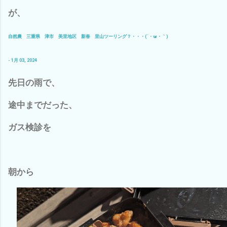
が、
自然農 三重県 津市 美里地区 新春 里山ツーリング？・・・(´・ω・｀)
- 1月 03, 2024
先日の雨で、
途中までだった、
ガス検診を
朝から