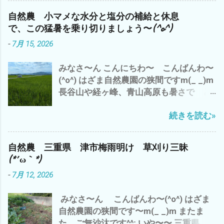
診のバイトを午前中に完了させ、 早く、
自然農 小マメな水分と塩分の補給と休息
大人になりたいか？ 子供のまま のほ
で、この猛暑を乗り切りましょう〜(^o^)
うがイイのか？ - 6月 04, 2023 午後から
-
7月 15, 2026
雲出A.B自然農園の 見回り と 草刈
り と アスパラや食用ホオズキの 蔓
みなさ〜ん こんにちわ〜 こんばんわ〜
の誘導や補修など ジャンボニンニク も、
(^o^) はざま自然農園の狭間ですm(_ _)m
一部 収穫 これは、来年の種芋に^^; や
長谷山や経ヶ峰、青山高原も暑さで ど
っぱ、 夕方になると、 藪蚊が〜(*´ω｀*)
んより と 早くも、出穂が(・∀・) い
ところで、 話は、ぜんぜん変わります が
続きを読む»
や〜 三重県 津市では、 梅雨明けから
^^; 最近の流行りの言葉？ で、 「コスパ
早10日過ぎ 連日の猛暑(*´ω｀*) 雨ばかり
が高い 」 って言葉 パフォーマンス＝成
も 滅入るが、 猛暑も・・・・・・・・
果 ÷ コスト＝物を生産するのにかかる費
自然農 三重県 津市梅雨明け 草刈り三昧
(*´ω｀*) ところで、 わたしゃ〜 相変わら
用。原価 つまり、 成果と生産量の対比が
(*´ω｀*)
ずの 草刈り三昧 ズッキーニ少々収穫 雲
高いと コスパが高い 良い って こと
-
7月 12, 2026
出B自然農園で 勝手に生えたシソを 梅
つまり、 収益率ってこと です が それっ
干しに(^o^) コレは、⬇️ 家のネコ マヨち
て？ 今の結果 だけ だと すぐに、数値
みなさ〜ん こんばんわ〜(^o^) はざま
ゃんの夏休みの昆虫採集のコレクショ
化できます が 来年 １０年後 いや、孫
自然農園の狭間です〜m(_ _)m またま
ン・ω・ 連日の暑さで 夏バテぎみ(*´ω
の代まで と なると？ そ〜 単純に結
た、ご無沙汰です^^; いや〜〜 三重県
｀*) で、 トイレの水 がぶ飲み(*´ω｀*)