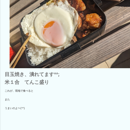
目玉焼き、潰れてます^^;
米１合 てんこ盛り
これが、現地で食べると
また
うまいのよ〜(^^)