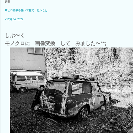
参照
草ヒロ画像を並べて見て 思うこと
- 12月 04, 2022
しぶ〜く
モノクロに 画像変換 して みました〜^^;