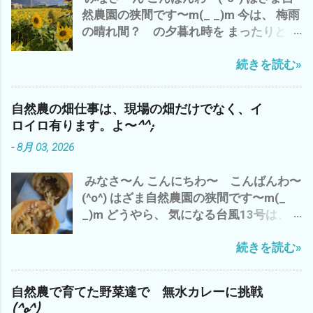
やっぱ、 好きなことを、 好きな人達と
然農園の狭間です〜m(_ _)m 今は、 梅雨
は、 涼しい エアコンの効いた部屋で
好きなところで、 好きなように やるの
の晴れ間？ の夕暮れ時を まったりと、
ブログアップして、 それから お楽しみ
が、 一番 コスパが 高いと 思います デス
ビールで ブログアップ中^^; 出だしの
アマゾンプライムにて、 「荒野の七人
(^_^)
続きを読む»
リード・ギターの鳴き 最高です(^o^) 今
The Magnificent Seven」 ザ マグニフ
日の、三重県 津市のお天気は、午前中
ィセント・セブン 今流行りのAI巨大テッ
は、雨 長谷山も雨雲に 半分隠れて(*´ω
ク産業 GAFAM（ガーファム）とは、 今
自然農の畑仕事は、現場の畑だけでなく、イ
｀*) 午後から やっと 日差しが(^o^)
どきの映画で ございます^^; では、 また
ロイロ有ります。よ〜^^;
で、 わたしゃ〜 シルバーさんの草刈りの
m(_ _)m 追伸 やっぱ、 ユル・ブリンナ
-
8月 03, 2026
刈草を袋詰め 120L 業務用ビニール
ーは、 渋い(^o^)
袋 5袋 メンドクサ〜(*´ω｀*) 刈るよ
みなさ〜ん こんにちわ〜 こんばんわ〜
り、詰めるほうが・・・・・・・ で、 雲
(^o^) はざま自然農園の狭間です〜m(_
出C自然農園のズッキーニの畝周辺の草
_)m どうやら、 気になる台風13号は、日
刈り 黒小玉スイカの畝も 通路も も〜 草
本直撃は、なさそう〜 ですが、 三重県
刈り 追いつけま せん ね〜(*´ω｀*)
続きを読む»
津市は、昨日からの猛暑が続き 昨日
まっ ほどほど 適当に みなさんも、
は、 特に 外の仕事は、スルー(*´ω｀
自然農を 楽しみましょう〜(^o^) マヨち
*) 良質な種が どっさり(^o^) ズッキーニ
ゃん、今 我が家に侵入した 地域猫？
自然農で育てた野菜達で 無水カレーに挑戦
の種取り 種取りのためのズッキーニは、
との 睨み合い中^^; では、 また
(^o^)