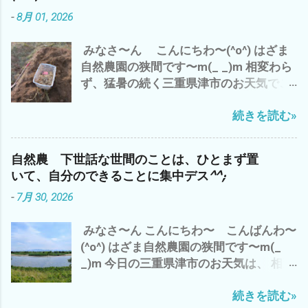
巨大(・∀・) 他、 秋蒔のズッキーニのポ
-
8月 01, 2026
ット苗つくり やら、 ラッキョウの仕分け
と保存 や、無水カレーを作ったり と、
みなさ〜ん こんにちわ〜(^o^) はざま
何かとやることが・・・・・・(^o^) ほ
自然農園の狭間です〜m(_ _)m 相変わら
か、 アマゾンプライムで プライベート・
ず、猛暑の続く三重県津市のお天気でご
ライアン視聴 いや〜 映画って イイです
ざいます^^; が、 わたしゃ〜 昨日は、雲
ね〜(^o^) で、 自然農の農作業は、 なに
続きを読む»
出B自然農園での草刈り少々 遅れてい
も、畑の現場仕事だけでは、ございませ
た ラッキョウの収穫を 草に埋もれ、ど
ん。 体調を整えたり、 ストレス解消した
こに有るのか？ やたら掘りまくり^^; 今
り、 考え事したり、 収穫物やら、種取
自然農 下世話な世間のことは、ひとまず置
日は、朝から らっきょう漬を で、 自然
り 仕分けなど 細々としたことを 丁寧
いて、自分のできることに集中デス^^;
農の野菜達 ジャンボニンニク 白トロナ
にやるのも、 大事な仕事 デス^^; 皆様
-
7月 30, 2026
ス ズッキーニ ワケギ そして、 トマト
も、 この猛暑の中 現場仕事だけでなく、
ピューレ缶 エノキ 豚コマ ミンチを
今、自分の出来ること、 やりたいこと
みなさ〜ん こんにちわ〜 こんばんわ〜
炊飯器で、76分 炊飯 後、 鍋に移し
を 優先に 自然農は、マラソン＝持久走
(^o^) はざま自然農園の狭間です〜m(_
て、 グツグツと20分 かき混ぜ、煮込
デス^^; ご自愛して、 ムリせず、続けて
_)m 今日の三重県津市のお天気は、 相変
む(^o^) さ〜 コレを食べて、 夕方か
行きましょう〜 では、 また
わらずの猛暑(*´∀｀*) ここ連日の 夕
ら、 涼しくなって 雲出B自然農へ、
続きを読む»
立？ は、今のところナシ^^; 香良洲橋
取りこぼしのラッキョウの収穫 と 草刈