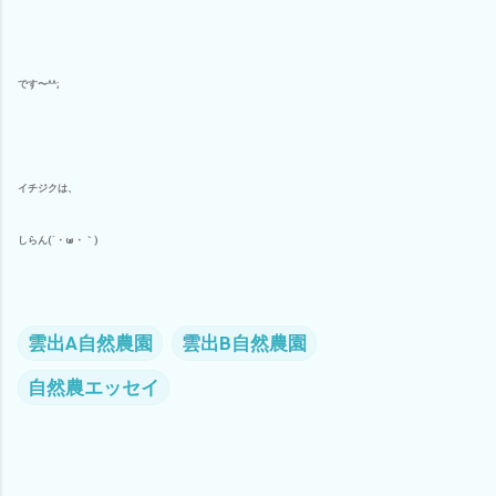
です〜^^;
イチジクは、
しらん(´・ω・｀)
雲出A自然農園
雲出B自然農園
自然農エッセイ
コ
メ