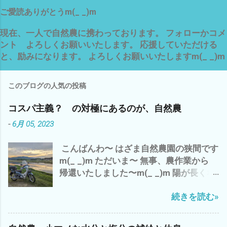
ご愛読ありがとうm(_ _)m
現在、一人で自然農に携わっております。 フォローかコメ
ント よろしくお願いいたします。 応援していただける
と、励みになります。 よろしくお願いいたしますm(_ _)m
このブログの人気の投稿
コスパ主義？ の対極にあるのが、自然農
-
6月 05, 2023
こんばんわ〜 はざま自然農園の狭間です
m(_ _)m ただいま〜 無事、農作業から
帰還いたしました〜m(_ _)m 陽が長くな
りました〜 ７時でも こんなに明るい
続きを読む»
(・∀・) でも、 空気は、少し重く お天気
は、下り坂の 感じ^^; 今日は、 ガス検
診のバイトを午前中に完了させ、 早く、