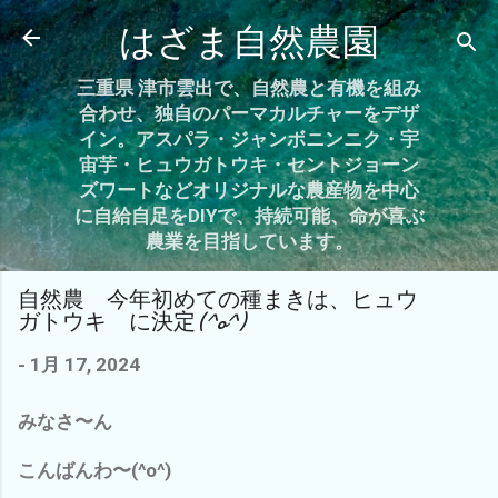
スキップしてメイン コンテンツに移動
はざま自然農園
三重県 津市雲出で、自然農と有機を組み
合わせ、独自のパーマカルチャーをデザ
イン。アスパラ・ジャンボニンニク・宇
宙芋・ヒュウガトウキ・セントジョーン
ズワートなどオリジナルな農産物を中心
に自給自足をDIYで、持続可能、命が喜ぶ
農業を目指しています。
自然農 今年初めての種まきは、ヒュウ
ガトウキ に決定(^o^)
-
1月 17, 2024
みなさ〜ん
こんばんわ〜(^o^)