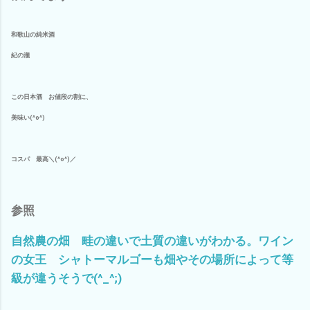
和歌山の純米酒
紀の瀧
この日本酒 お値段の割に、
美味い(^o^)
コスパ 最高＼(^o^)／
参照
自然農の畑 畦の違いで土質の違いがわかる。ワイン
の女王 シャトーマルゴーも畑やその場所によって等
級が違うそうで(^_^;)