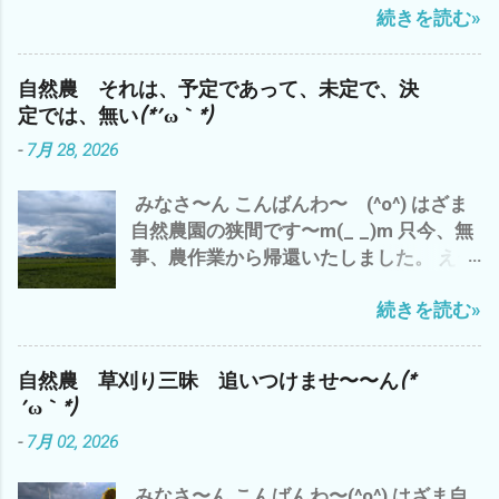
続きを読む»
ゃ〜 シルバーさんの依頼の草刈り&自分
熱中症にご注意して、 この夏を 乗り切
りや野菜達のお世話 って？ 今のところ
の畑 と、 雨で出来なかった分、 先週
りましょ〜(^o^) では、 また
何の 生産性＝収穫も 無い(*´ω｀*) その
は、草刈り三昧(*´ω｀*) もちろん、今日
結果だけでは、 コスパは、 ０ゼロ 最低
自然農 それは、予定であって、未定で、決
も 雲出C自然農園にて草刈り デカ(*´ω
って ことに(*´ω｀*) なので、 自然農っ
定では、無い(*´ω｀*)
｀*) 種取り用 ズッキーニ ブラックズ
て、 コスパとは、 対極にある 仕事？＝
-
7月 28, 2026
ッキーニ^^; ズッキーニ オクラ収穫少々
LIFE＝人生？ 自然農は、ライフlife
^^; オッと、黒小玉スイカが＼(^o^)／ 梅
か？ リビングlivingか？ その違いと
みなさ〜ん こんばんわ〜 (^o^) はざま
雨明け で 第一弾 梅干し ミナミヌマ
意味？ - 6月 04, 2023 って ことね^^; や
自然農園の狭間です〜m(_ _)m 只今、無
エビ 抱卵 メス 捕獲^^; シルバーさん
っぱ、 自然農は、 土作り ３年 技術・経
事、農作業から帰還いたしました。 え〜
の草刈り 完了＼(^o^)／ 明日もまた、シ
験 は、どのくらいか？ １０年か？ 数値
っと 今日の、三重県津市のお天気は、 午
ルバーさんの香良洲の耕作放棄地 草刈り
化できないから こそ、 面白い わけで
続きを読む»
前中は、猛暑 で、 午後から 嵐のよ
予定^^; ガス検診 完了＼(^o^)／ ってな
^^; 世の中、 効率ばかりでは、 人生 豊
うな夕立が(*´ω｀*) 昨日は、 いい感じ
わけで、ご報告まで^^; それでは、 皆様
かには、・・・・ だと^^; 追伸 今、フト
の夕立 雨 でした が、 今日の夕立は、
も、梅雨明け 30℃超え(*´ω｀*) 熱中症
気づいたのです が、 嫌なことを、嫌な気
自然農 草刈り三昧 追いつけませ〜〜ん(*
チョッと 日本離れした夕立？ 雨 雨雲
にご注意して、 自然農を楽しみましょ
分で やること ＝ イヤイヤながら 仕方
´ω｀*)
が・・・・・・・ 抜けたと 思ったら ま
う〜(^o^) では、 また
なく やるって こと は、 一番 コスパ
-
7月 02, 2026
た、降り出した(*´ω｀*) ってな、わけで
が 悪い と、 いくら、時給？いくら？
午前中の 神田 新規開拓地の 草刈り完
生産性があっても (*´ω｀*) なので、
みなさ〜ん こんばんわ〜(^o^) はざま自
了で、 今日の仕事は、 おしまい^^; 今