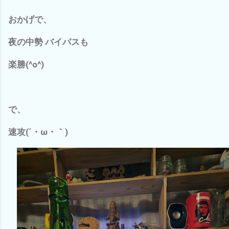
おかげで、
夜の中勢 バイパスも
楽勝(^o^)
で、
速攻(´・ω・｀)