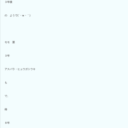
３年後
の ようで(´・ω・｀)
モモ 栗
３年
アスパラ・ヒュウガトウキ
も
で、
柿
８年