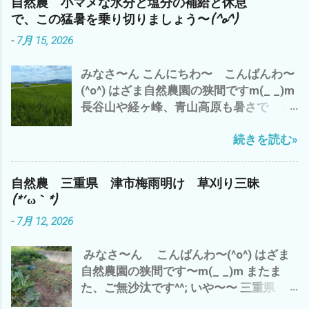
自然農 小マメな水分と塩分の補給と休息
大人になりたいか？ 子供のまま のほ
で、この猛暑を乗り切りましょう〜(^o^)
うがイイのか？ - 6月 04, 2023 午後から
-
7月 15, 2026
雲出A.B自然農園の 見回り と 草刈
り と アスパラや食用ホオズキの 蔓
みなさ〜ん こんにちわ〜 こんばんわ〜
の誘導や補修など ジャンボニンニク も、
(^o^) はざま自然農園の狭間ですm(_ _)m
一部 収穫 これは、来年の種芋に^^; や
長谷山や経ヶ峰、青山高原も暑さで ど
っぱ、 夕方になると、 藪蚊が〜(*´ω｀*)
んより と 早くも、出穂が(・∀・) い
ところで、 話は、ぜんぜん変わります が
続きを読む»
や〜 三重県 津市では、 梅雨明けから
^^; 最近の流行りの言葉？ で、 「コスパ
早10日過ぎ 連日の猛暑(*´ω｀*) 雨ばかり
が高い 」 って言葉 パフォーマンス＝成
も 滅入るが、 猛暑も・・・・・・・・
果 ÷ コスト＝物を生産するのにかかる費
自然農 三重県 津市梅雨明け 草刈り三昧
(*´ω｀*) ところで、 わたしゃ〜 相変わら
用。原価 つまり、 成果と生産量の対比が
(*´ω｀*)
ずの 草刈り三昧 ズッキーニ少々収穫 雲
高いと コスパが高い 良い って こと
-
7月 12, 2026
出B自然農園で 勝手に生えたシソを 梅
つまり、 収益率ってこと です が それっ
干しに(^o^) コレは、⬇️ 家のネコ マヨち
て？ 今の結果 だけ だと すぐに、数値
みなさ〜ん こんばんわ〜(^o^) はざま
ゃんの夏休みの昆虫採集のコレクショ
化できます が 来年 １０年後 いや、孫
自然農園の狭間です〜m(_ _)m またま
ン・ω・ 連日の暑さで 夏バテぎみ(*´ω
の代まで と なると？ そ〜 単純に結
た、ご無沙汰です^^; いや〜〜 三重県
｀*) で、 トイレの水 がぶ飲み(*´ω｀*)
果がでる ＝計算 ＝割り切れる ものな
津市は、梅雨明け＼(^o^)／ で、 わたし
皆様も、 水分補給を こまめに 夏バテ
んでしょうか？ つまり、 今日、私が草刈