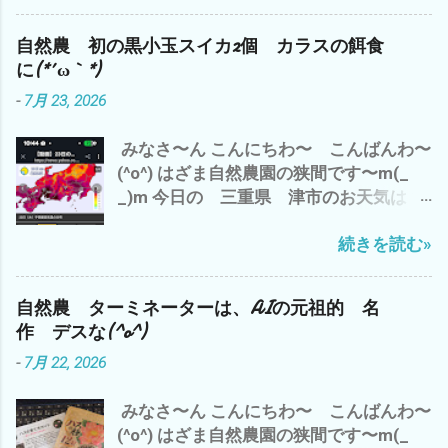
バス停からの雲出川も 今日は、おだや
り少々 の予定で ございます。 それで
か(^o^) で、 わたしゃ〜 昨日の夜勤バイ
は、 みなさまも このクソ暑い夏にめげ
自然農 初の黒小玉スイカ2個 カラスの餌食
トのおかげで、起床は、8時(*´∀｀*) 午前
ず、 楽しんで、 忍び難きを忍び 耐え難
に(*´ω｀*)
中は、 カラスにやられた未熟な黒小玉ス
きを耐え 頑張りましょう〜(^o^) では、
-
7月 23, 2026
イカを割ってみて、 こりゃ〜 食べられ
また
そうに無いし、種取りにも使えない の
みなさ〜ん こんにちわ〜 こんばんわ〜
で、 即 損切り(*´∀｀*) で、 損切で 思
(^o^) はざま自然農園の狭間です〜m(_
い出したのが、 最近 不安定なAI関連株
_)m 今日の 三重県 津市のお天気は？
キオクシアは、半値八掛け2割引の 大暴
赤色から紫 さらに黒＝40℃(*´ω｀*) 午
落(*´ω｀*) バーゲンセール中(*´∀｀*) 昨
続きを読む»
前中は、 梅干し用のシソと シソジュー
晩は、 AIの牽引役のNVDIAも 3.5% 下
ズのシソの仕込み それから、2時間の
落 それに、引きずられて さすがの
神田新規開拓畑の草刈り 午後から、 雲出
S&P500 安定ETFもマイナス(*´ω｀*) こ
自然農 ターミネーターは、AIの元祖的 名
自然農園の畑の見回りと周辺の草刈りを
りゃ〜 今晩のアメリカ市場に 目が離せ
作 デスな(^o^)
楽しみにしていた 黒小玉スイカが〜〜
ません な^^; まっ そんな 下世話な世
-
7月 22, 2026
(T_T) たぶん、カラスに(*´ω｀*) で、 自
界情勢は、 置いといて 今から、涼しく
宅のベランダの蚊取り線香の灰皿に(p_-)
なったら 夕方まで、 雲出B自然農園の
みなさ〜ん こんにちわ〜 こんばんわ〜
なんか？ 長いモノが・・・・・・・・
草刈りを 自分の手に負えないことに 一
(^o^) はざま自然農園の狭間です〜m(_
こっ コレは？ もしかして、 トカゲの
喜一憂するのでは、 なく、 自分のできる