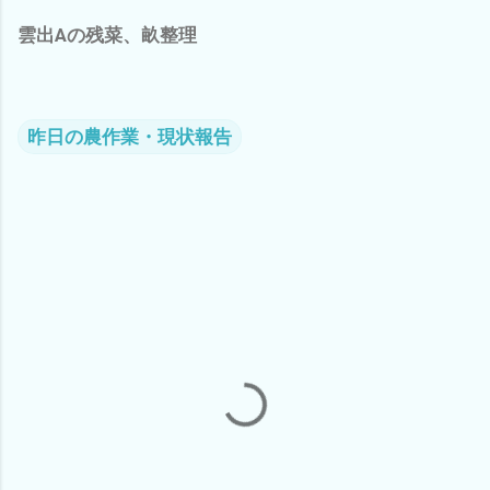
雲出Aの残菜、畝整理
昨日の農作業・現状報告
コ
メ
ン
ト