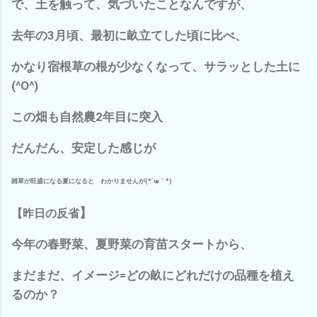
で、土を触って、気づいたことなんですが、
去年の3月頃、最初に畝立てした頃に比べ、
かなり宿根草の根が少なくなって、サラッとした土に
(^O^)
この畑も自然農2年目に突入
だんだん、安定した感じが
雑草が旺盛になる夏になると わかりませんが(*´ω｀*)
】
【
昨日の反省
今年の春野菜、夏野菜の育苗スタートから、
まだまだ、イメージ=どの畝にどれだけの品種を植え
るのか？