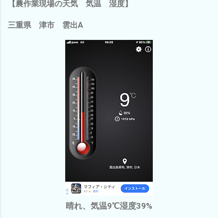
【農作業現場の天気 気温 湿度】
三重県 津市 雲出A
晴れ、気温9℃湿度39%