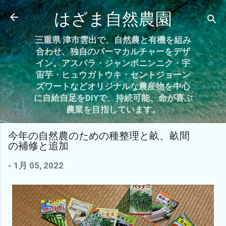
スキップしてメイン コンテンツに移動
はざま自然農園
三重県 津市雲出で、自然農と有機を組み
合わせ、独自のパーマカルチャーをデザ
イン。アスパラ・ジャンボニンニク・宇
宙芋・ヒュウガトウキ・セントジョーン
ズワートなどオリジナルな農産物を中心
に自給自足をDIYで、持続可能、命が喜ぶ
農業を目指しています。
今年の自然農のための種整理と畝、畝間
の補修と追加
-
1月 05, 2022