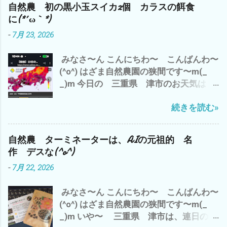
ク産業 GAFAM（ガーファム）とは、 今
自然農 初の黒小玉スイカ2個 カラスの餌食
っぱ、ブラジル強し(*´ω｀*) で、 寝不足
どきの映画で ございます^^; では、 また
に(*´ω｀*)
気味で 今日は、朝から5時まで みっち
m(_ _)m 追伸 やっぱ、 ユル・ブリンナ
-
7月 23, 2026
り シルバーさん 個人宅の草刈り 個人宅
ーは、 渋い(^o^)
と言っても、 医者＝お金持ちの空き家
みなさ〜ん こんにちわ〜 こんばんわ〜
庭だけで、200坪 松や杉 梅 イチジ
(^o^) はざま自然農園の狭間です〜m(_
ク 柿 ブランコまで・ω・ 玄関には、巨
_)m 今日の 三重県 津市のお天気は？
大な糸杉とフェニックス(ﾟ∀ﾟ) 津新町駅
赤色から紫 さらに黒＝40℃(*´ω｀*) 午
から 徒歩1分の 一等地 が、 裏庭は、
続きを読む»
前中は、 梅干し用のシソと シソジュー
ヤブ＝ジャングル(*´ω｀*) この物件を
ズのシソの仕込み それから、2時間の
3日間 3人で まさに、 耕作放棄地(ﾟ
神田新規開拓畑の草刈り 午後から、 雲出
∀ﾟ) お金持ちは、 庭のメンテにも、コ
自然農 ターミネーターは、AIの元祖的 名
自然農園の畑の見回りと周辺の草刈りを
ストが・・・・・・・ω・ で、 帰宅した
作 デスな(^o^)
楽しみにしていた 黒小玉スイカが〜〜
ら 6月27日 種まきした クレソンが
-
7月 22, 2026
(T_T) たぶん、カラスに(*´ω｀*) で、 自
も〜 3日で、 発芽 確認＼(^o^)／ 種
宅のベランダの蚊取り線香の灰皿に(p_-)
も小さいが 双葉も極小で、 カワイイ
みなさ〜ん こんにちわ〜 こんばんわ〜
なんか？ 長いモノが・・・・・・・・
(^o^) アブラナ科らしい 双葉デス 今年
(^o^) はざま自然農園の狭間です〜m(_
こっ コレは？ もしかして、 トカゲの
の、夏は、 お楽しみのオンパレードで
_)m いや〜 三重県 津市は、連日の猛
シッポ(*´ω｀*) ネコのマヨちゃんの収穫
す な(^o^) 今日は、早よ〜 寝よ〜っと