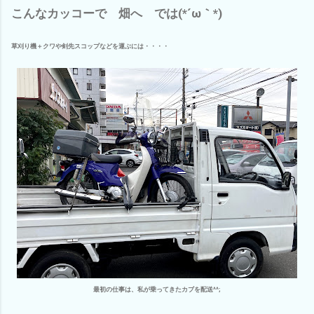
こんなカッコーで 畑へ では(*´ω｀*)
草刈り機＋クワや剣先スコップなどを運ぶには・・・・
最初の仕事は、私が乗ってきたカブを配送^^;