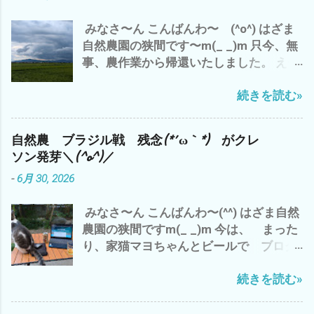
が 悪い と、 いくら、時給？いくら？
袋 5袋 メンドクサ〜(*´ω｀*) 刈るよ
生産性があっても (*´ω｀*) なので、
みなさ〜ん こんばんわ〜 (^o^) はざま
り、詰めるほうが・・・・・・・ で、 雲
やっぱ、 好きなことを、 好きな人達と
自然農園の狭間です〜m(_ _)m 只今、無
出C自然農園のズッキーニの畝周辺の草
好きなところで、 好きなように やるの
事、農作業から帰還いたしました。 え〜
刈り 黒小玉スイカの畝も 通路も も〜 草
が、 一番 コスパが 高いと 思います デス
っと 今日の、三重県津市のお天気は、 午
刈り 追いつけま せん ね〜(*´ω｀*)
(^_^)
続きを読む»
前中は、猛暑 で、 午後から 嵐のよ
まっ ほどほど 適当に みなさんも、
うな夕立が(*´ω｀*) 昨日は、 いい感じ
自然農を 楽しみましょう〜(^o^) マヨち
の夕立 雨 でした が、 今日の夕立は、
ゃん、今 我が家に侵入した 地域猫？
自然農 ブラジル戦 残念(*´ω｀*) がクレ
チョッと 日本離れした夕立？ 雨 雨雲
との 睨み合い中^^; では、 また
ソン発芽＼(^o^)／
が・・・・・・・ 抜けたと 思ったら ま
-
6月 30, 2026
た、降り出した(*´ω｀*) ってな、わけで
午前中の 神田 新規開拓地の 草刈り完
みなさ〜ん こんばんわ〜(^^) はざま自然
了で、 今日の仕事は、 おしまい^^; 今
農園の狭間ですm(_ _)m 今は、 まった
は、 涼しい エアコンの効いた部屋で
り、家猫マヨちゃんとビールで ブログ
ブログアップして、 それから お楽しみ
アップ中^^; いや〜 昨晩 ワールドカッ
アマゾンプライムにて、 「荒野の七人
続きを読む»
プ ブラジル戦 残念でした〜(*´ω｀*)
The Magnificent Seven」 ザ マグニフ
わたしゃ〜 3時起きで、4時まで ネッ
ィセント・セブン 今流行りのAI巨大テッ
ト観戦 一時は、期待が・・・・・・・ や