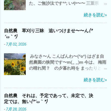
た、ご無沙汰です^^; いや〜〜 三重県
｀*) で、 トイレの水 がぶ飲み(*´ω｀*)
果がでる ＝計算 ＝割り切れる ものな
津市は、梅雨明け＼(^o^)／ で、 わたし
皆様も、 水分補給を こまめに 夏バテ
んでしょうか？ つまり、 今日、私が草刈
続きを読む»
ゃ〜 シルバーさんの依頼の草刈り&自分
熱中症にご注意して、 この夏を 乗り切
りや野菜達のお世話 って？ 今のところ
の畑 と、 雨で出来なかった分、 先週
りましょ〜(^o^) では、 また
何の 生産性＝収穫も 無い(*´ω｀*) その
は、草刈り三昧(*´ω｀*) もちろん、今日
結果だけでは、 コスパは、 ０ゼロ 最低
自然農 草刈り三昧 追いつけませ〜〜ん(*
も 雲出C自然農園にて草刈り デカ(*´ω
って ことに(*´ω｀*) なので、 自然農っ
´ω｀*)
｀*) 種取り用 ズッキーニ ブラックズ
て、 コスパとは、 対極にある 仕事？＝
-
7月 02, 2026
ッキーニ^^; ズッキーニ オクラ収穫少々
LIFE＝人生？ 自然農は、ライフlife
^^; オッと、黒小玉スイカが＼(^o^)／ 梅
か？ リビングlivingか？ その違いと
みなさ〜ん こんばんわ〜(^o^) はざま自
雨明け で 第一弾 梅干し ミナミヌマ
意味？ - 6月 04, 2023 って ことね^^; や
然農園の狭間です〜m(_ _)m 今は、 梅雨
エビ 抱卵 メス 捕獲^^; シルバーさん
っぱ、 自然農は、 土作り ３年 技術・経
の晴れ間？ の夕暮れ時を まったりと、
の草刈り 完了＼(^o^)／ 明日もまた、シ
験 は、どのくらいか？ １０年か？ 数値
ビールで ブログアップ中^^; 出だしの
ルバーさんの香良洲の耕作放棄地 草刈り
化できないから こそ、 面白い わけで
続きを読む»
リード・ギターの鳴き 最高です(^o^) 今
予定^^; ガス検診 完了＼(^o^)／ ってな
^^; 世の中、 効率ばかりでは、 人生 豊
日の、三重県 津市のお天気は、午前中
わけで、ご報告まで^^; それでは、 皆様
かには、・・・・ だと^^; 追伸 今、フト
は、雨 長谷山も雨雲に 半分隠れて(*´ω
も、梅雨明け 30℃超え(*´ω｀*) 熱中症
気づいたのです が、 嫌なことを、嫌な気
自然農 それは、予定であって、未定で、決
｀*) 午後から やっと 日差しが(^o^)
にご注意して、 自然農を楽しみましょ
分で やること ＝ イヤイヤながら 仕方
定では、無い(*´ω｀*)
で、 わたしゃ〜 シルバーさんの草刈りの
う〜(^o^) では、 また
なく やるって こと は、 一番 コスパ
-
7月 28, 2026
刈草を袋詰め 120L 業務用ビニール