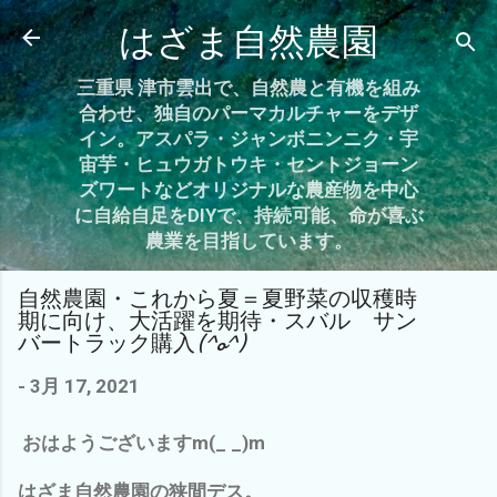
スキップしてメイン コンテンツに移動
はざま自然農園
三重県 津市雲出で、自然農と有機を組み
合わせ、独自のパーマカルチャーをデザ
イン。アスパラ・ジャンボニンニク・宇
宙芋・ヒュウガトウキ・セントジョーン
ズワートなどオリジナルな農産物を中心
に自給自足をDIYで、持続可能、命が喜ぶ
農業を目指しています。
自然農園・これから夏＝夏野菜の収穫時
期に向け、大活躍を期待・スバル サン
バートラック購入(^o^)
-
3月 17, 2021
おはようございますm(_ _)m
はざま自然農園の狭間デス。