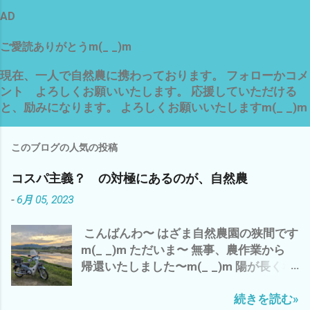
AD
ご愛読ありがとうm(_ _)m
現在、一人で自然農に携わっております。 フォローかコメ
ント よろしくお願いいたします。 応援していただける
と、励みになります。 よろしくお願いいたしますm(_ _)m
このブログの人気の投稿
コスパ主義？ の対極にあるのが、自然農
-
6月 05, 2023
こんばんわ〜 はざま自然農園の狭間です
m(_ _)m ただいま〜 無事、農作業から
帰還いたしました〜m(_ _)m 陽が長くな
りました〜 ７時でも こんなに明るい
続きを読む»
(・∀・) でも、 空気は、少し重く お天気