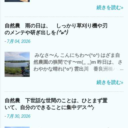
暑 今日は、 最高気温が37℃(*´ω｀*) ど
物 か？ っな わけで、 今は、エアコン
^^; それでは、 また
続きを読む»
んどん気温が上昇している〜(T_T) 昼間
の効いた部屋で ブログアップと プライ
の草刈り作業は、2時間が 限界ですな(*
ムビデオで 映画鑑賞中(^o^) いや〜 や
´ω｀*) ってなわけで、 ムリせず、早々に
っぱ、熱射病で 畑で倒れて
自然農 雨の日は、 しっかり草刈り機や刃
切り上げ、 エアコンの効いた部屋で ブ
は・・・・・・・ シャレに ならん の
のメンテや研ぎ出しを(^o^)
ログアップ中(^o^) ハスの種 12粒 発芽加
で(*´ω｀*) 皆様も、決して無理なさらず
-
7月 04, 2026
工済み ミニハス 茶碗蓮 花の種 栽培セッ
楽しみながら、ゆっくり 畑仕事を楽し
ト 育て方ガイド付き ビオトープ 今日
みましょ〜〜(^o^) では、 またm(_ _)m
みなさ〜ん こんにちわ〜(^o^) はざま自
は、 アマゾンさんから来ました。 ハス
然農園の狭間です〜m(_ _)m 昨日は、 さ
の種を水につけ、芽出し作業を 少しで
わやかな晴れ(^o^) 雲出川 香良洲橋バス
も、自宅の庭が 涼やかになるように
停前 久々のスーパーカブJA10 での 移
(^o^) あと、 ついでに、こんなモノをま
続きを読む»
動 ガス検診バイト 長谷山登山道手前 雨
たまた注文 VICHE CATT ベルトクリップ
を予想して、雲出C自然農園でのサツマ
工具 マグネットクリップ 腰袋 腰道具 ベ
イモのツル切りと挿し木を で、 今日の三
ルトにつける ベルトストッパー これは、
自然農 下世話な世間のことは、ひとまず置
重県 津市の お天気は、曇時々小雨(*
ベルトに付ける強力磁石 つまり、農作業
いて、自分のできることに集中デス^^;
´ω｀*) まさに、梅雨らしい 週末 ど〜
中のスコップやカマ、ハサミなどを 腰に
-
7月 30, 2026
も、 天気予報は、あてになりません な
磁石で引っ付ける(^o^) ど〜も わたし
^^ わたしゃ〜 雨だと、予想し、 畑仕事
ゃ〜 両手が空いてないと・・・・・・