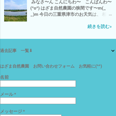
みなさ〜ん こんにちわ〜 こんばんわ〜
やガス検診をとりやめ まったり、 草刈
ついつい、畑のどこかへ 置いて 見失
(^o^) はざま自然農園の狭間です〜m(_
り機のメンテや草刈り刃の研ぎ出しを 只
い 忘れることが 多いので(*´ω｀*) 雨
_)m 今日の三重県津市のお天気は、 相変
今、 モノタロウから 草刈り機の刃 5枚
が降らない 連日の猛暑でも 雲出C自然
わらずの猛暑(*´∀｀*) ここ連日の 夕
と作業用手袋5個を まとめ買い＼(^o^)
農園の黒小玉スイカ 白トロナス マクワウ
続きを読む»
立？ は、今のところナシ^^; 香良洲橋
／ これで、 晴れたら、バッチリ 草刈り
リも、なんとか 育っております(^o^) 今
バス停からの雲出川も 今日は、おだや
の準備バンタン です＼(^o^)／ それで
は、 ターミネーター１から アマゾンプ
か(^o^) で、 わたしゃ〜 昨日の夜勤バイ
は、 また
ライムで 涼しい場所で、映画鑑賞三昧^^;
トのおかげで、起床は、8時(*´∀｀*) 午前
ターミネーターは、 今流行りの AI チ
過去記事 一覧⬇
中は、 カラスにやられた未熟な黒小玉ス
ャッピーやジェミニ アンソロピックの
イカを割ってみて、 こりゃ〜 食べられ
元祖 じっくりリピートする価値 アリで
そうに無いし、種取りにも使えない の
すな それでは、 この殺人的な 暑さにめ
はざま自然農園 お問い合わせフォーム お気軽に(^^)
で、 即 損切り(*´∀｀*) で、 損切で 思
げず、 楽しんで いきましょう〜〜(^o^)
い出したのが、 最近 不安定なAI関連株
名前
では、 また
キオクシアは、半値八掛け2割引の 大暴
落(*´ω｀*) バーゲンセール中(*´∀｀*) 昨
メール
*
晩は、 AIの牽引役のNVDIAも 3.5% 下
落 それに、引きずられて さすがの
S&P500 安定ETFもマイナス(*´ω｀*) こ
メッセージ
*
りゃ〜 今晩のアメリカ市場に 目が離せ