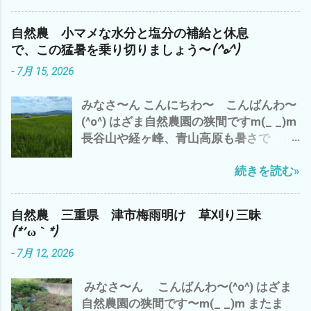
は、下り坂の 感じ^^; 今日は、 ガス検
診のバイトを午前中に完了させ、 早く、
自然農 小マメな水分と塩分の補給と休息
大人になりたいか？ 子供のまま のほ
で、この猛暑を乗り切りましょう〜(^o^)
うがイイのか？ - 6月 04, 2023 午後から
-
7月 15, 2026
雲出A.B自然農園の 見回り と 草刈
り と アスパラや食用ホオズキの 蔓
みなさ〜ん こんにちわ〜 こんばんわ〜
の誘導や補修など ジャンボニンニク も、
(^o^) はざま自然農園の狭間ですm(_ _)m
一部 収穫 これは、来年の種芋に^^; や
長谷山や経ヶ峰、青山高原も暑さで ど
っぱ、 夕方になると、 藪蚊が〜(*´ω｀*)
んより と 早くも、出穂が(・∀・) い
ところで、 話は、ぜんぜん変わります が
続きを読む»
や〜 三重県 津市では、 梅雨明けから
^^; 最近の流行りの言葉？ で、 「コスパ
早10日過ぎ 連日の猛暑(*´ω｀*) 雨ばかり
が高い 」 って言葉 パフォーマンス＝成
も 滅入るが、 猛暑も・・・・・・・・
果 ÷ コスト＝物を生産するのにかかる費
自然農 三重県 津市梅雨明け 草刈り三昧
(*´ω｀*) ところで、 わたしゃ〜 相変わら
用。原価 つまり、 成果と生産量の対比が
(*´ω｀*)
ずの 草刈り三昧 ズッキーニ少々収穫 雲
高いと コスパが高い 良い って こと
-
7月 12, 2026
出B自然農園で 勝手に生えたシソを 梅
つまり、 収益率ってこと です が それっ
干しに(^o^) コレは、⬇️ 家のネコ マヨち
て？ 今の結果 だけ だと すぐに、数値
みなさ〜ん こんばんわ〜(^o^) はざま
ゃんの夏休みの昆虫採集のコレクショ
化できます が 来年 １０年後 いや、孫
自然農園の狭間です〜m(_ _)m またま
ン・ω・ 連日の暑さで 夏バテぎみ(*´ω
の代まで と なると？ そ〜 単純に結