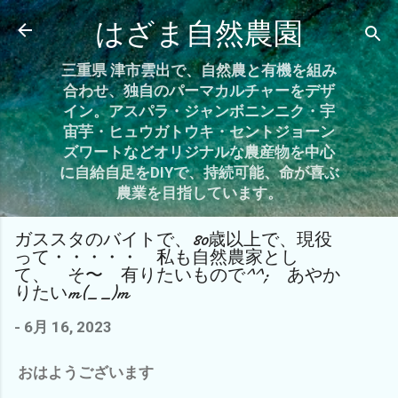
スキップしてメイン コンテンツに移動
はざま自然農園
三重県 津市雲出で、自然農と有機を組み
合わせ、独自のパーマカルチャーをデザ
イン。アスパラ・ジャンボニンニク・宇
宙芋・ヒュウガトウキ・セントジョーン
ズワートなどオリジナルな農産物を中心
に自給自足をDIYで、持続可能、命が喜ぶ
農業を目指しています。
ガススタのバイトで、80歳以上で、現役
って・・・・・ 私も自然農家とし
て、 そ〜 有りたいもので^^; あやか
りたいm(_ _)m
-
6月 16, 2023
おはようございます