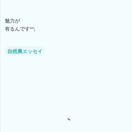
魅力が
有るんです^^;
自然農エッセイ
コ
メ
ン
ト