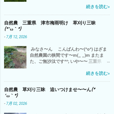
んより と 早くも、出穂が(・∀・) い
ところで、 話は、ぜんぜん変わります が
続きを読む»
や〜 三重県 津市では、 梅雨明けから
^^; 最近の流行りの言葉？ で、 「コスパ
早10日過ぎ 連日の猛暑(*´ω｀*) 雨ばかり
が高い 」 って言葉 パフォーマンス＝成
も 滅入るが、 猛暑も・・・・・・・・
果 ÷ コスト＝物を生産するのにかかる費
自然農 三重県 津市梅雨明け 草刈り三昧
(*´ω｀*) ところで、 わたしゃ〜 相変わら
用。原価 つまり、 成果と生産量の対比が
(*´ω｀*)
ずの 草刈り三昧 ズッキーニ少々収穫 雲
高いと コスパが高い 良い って こと
-
7月 12, 2026
出B自然農園で 勝手に生えたシソを 梅
つまり、 収益率ってこと です が それっ
干しに(^o^) コレは、⬇️ 家のネコ マヨち
て？ 今の結果 だけ だと すぐに、数値
みなさ〜ん こんばんわ〜(^o^) はざま
ゃんの夏休みの昆虫採集のコレクショ
化できます が 来年 １０年後 いや、孫
自然農園の狭間です〜m(_ _)m またま
ン・ω・ 連日の暑さで 夏バテぎみ(*´ω
の代まで と なると？ そ〜 単純に結
た、ご無沙汰です^^; いや〜〜 三重県
｀*) で、 トイレの水 がぶ飲み(*´ω｀*)
果がでる ＝計算 ＝割り切れる ものな
津市は、梅雨明け＼(^o^)／ で、 わたし
皆様も、 水分補給を こまめに 夏バテ
んでしょうか？ つまり、 今日、私が草刈
続きを読む»
ゃ〜 シルバーさんの依頼の草刈り&自分
熱中症にご注意して、 この夏を 乗り切
りや野菜達のお世話 って？ 今のところ
の畑 と、 雨で出来なかった分、 先週
りましょ〜(^o^) では、 また
何の 生産性＝収穫も 無い(*´ω｀*) その
は、草刈り三昧(*´ω｀*) もちろん、今日
結果だけでは、 コスパは、 ０ゼロ 最低
自然農 草刈り三昧 追いつけませ〜〜ん(*
も 雲出C自然農園にて草刈り デカ(*´ω
って ことに(*´ω｀*) なので、 自然農っ
´ω｀*)
｀*) 種取り用 ズッキーニ ブラックズ
て、 コスパとは、 対極にある 仕事？＝
-
7月 02, 2026
ッキーニ^^; ズッキーニ オクラ収穫少々
LIFE＝人生？ 自然農は、ライフlife
^^; オッと、黒小玉スイカが＼(^o^)／ 梅
か？ リビングlivingか？ その違いと