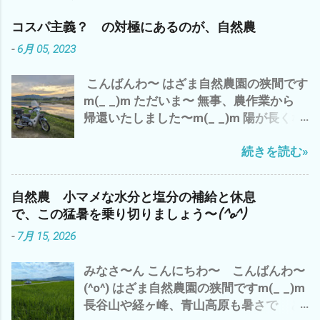
コスパ主義？ の対極にあるのが、自然農
-
6月 05, 2023
こんばんわ〜 はざま自然農園の狭間です
m(_ _)m ただいま〜 無事、農作業から
帰還いたしました〜m(_ _)m 陽が長くな
りました〜 ７時でも こんなに明るい
続きを読む»
(・∀・) でも、 空気は、少し重く お天気
は、下り坂の 感じ^^; 今日は、 ガス検
診のバイトを午前中に完了させ、 早く、
自然農 小マメな水分と塩分の補給と休息
大人になりたいか？ 子供のまま のほ
で、この猛暑を乗り切りましょう〜(^o^)
うがイイのか？ - 6月 04, 2023 午後から
-
7月 15, 2026
雲出A.B自然農園の 見回り と 草刈
り と アスパラや食用ホオズキの 蔓
みなさ〜ん こんにちわ〜 こんばんわ〜
の誘導や補修など ジャンボニンニク も、
(^o^) はざま自然農園の狭間ですm(_ _)m
一部 収穫 これは、来年の種芋に^^; や
長谷山や経ヶ峰、青山高原も暑さで ど
っぱ、 夕方になると、 藪蚊が〜(*´ω｀*)