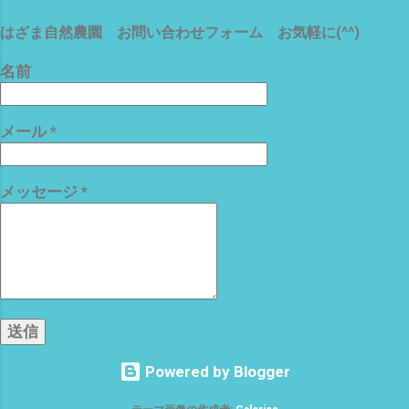
り シルバーさん 個人宅の草刈り 個人宅
元祖 じっくりリピートする価値 アリで
と言っても、 医者＝お金持ちの空き家
すな それでは、 この殺人的な 暑さにめ
はざま自然農園 お問い合わせフォーム お気軽に(^^)
庭だけで、200坪 松や杉 梅 イチジ
げず、 楽しんで いきましょう〜〜(^o^)
ク 柿 ブランコまで・ω・ 玄関には、巨
名前
では、 また
大な糸杉とフェニックス(ﾟ∀ﾟ) 津新町駅
から 徒歩1分の 一等地 が、 裏庭は、
メール
*
ヤブ＝ジャングル(*´ω｀*) この物件を
3日間 3人で まさに、 耕作放棄地(ﾟ
∀ﾟ) お金持ちは、 庭のメンテにも、コ
メッセージ
*
ストが・・・・・・・ω・ で、 帰宅した
ら 6月27日 種まきした クレソンが
も〜 3日で、 発芽 確認＼(^o^)／ 種
も小さいが 双葉も極小で、 カワイイ
(^o^) アブラナ科らしい 双葉デス 今年
の、夏は、 お楽しみのオンパレードで
す な(^o^) 今日は、早よ〜 寝よ〜っと
^^; それでは、 また
Powered by Blogger