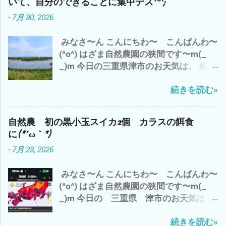
いて、自分のできることに集中デス^^;
が・・・・・・・ 抜けたと 思ったら ま
-
7月 30, 2026
た、降り出した(*´ω｀*) ってな、わけで
午前中の 神田 新規開拓地の 草刈り完
みなさ〜ん こんにちわ〜 こんばんわ〜
了で、 今日の仕事は、 おしまい^^; 今
(^o^) はざま自然農園の狭間です〜m(_
は、 涼しい エアコンの効いた部屋で
_)m 今日の三重県津市のお天気は、 相変
ブログアップして、 それから お楽しみ
わらずの猛暑(*´∀｀*) ここ連日の 夕
アマゾンプライムにて、 「荒野の七人
続きを読む»
立？ は、今のところナシ^^; 香良洲橋
The Magnificent Seven」 ザ マグニフ
バス停からの雲出川も 今日は、おだや
ィセント・セブン 今流行りのAI巨大テッ
か(^o^) で、 わたしゃ〜 昨日の夜勤バイ
ク産業 GAFAM（ガーファム）とは、 今
自然農 初の黒小玉スイカ2個 カラスの餌食
トのおかげで、起床は、8時(*´∀｀*) 午前
どきの映画で ございます^^; では、 また
に(*´ω｀*)
中は、 カラスにやられた未熟な黒小玉ス
m(_ _)m 追伸 やっぱ、 ユル・ブリンナ
-
7月 23, 2026
イカを割ってみて、 こりゃ〜 食べられ
ーは、 渋い(^o^)
そうに無いし、種取りにも使えない の
みなさ〜ん こんにちわ〜 こんばんわ〜
で、 即 損切り(*´∀｀*) で、 損切で 思
(^o^) はざま自然農園の狭間です〜m(_
い出したのが、 最近 不安定なAI関連株
_)m 今日の 三重県 津市のお天気は？
キオクシアは、半値八掛け2割引の 大暴
赤色から紫 さらに黒＝40℃(*´ω｀*) 午
落(*´ω｀*) バーゲンセール中(*´∀｀*) 昨
続きを読む»
前中は、 梅干し用のシソと シソジュー
晩は、 AIの牽引役のNVDIAも 3.5% 下