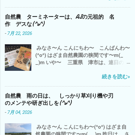
ズのシソの仕込み それから、2時間の
落 それに、引きずられて さすがの
神田新規開拓畑の草刈り 午後から、 雲出
S&P500 安定ETFもマイナス(*´ω｀*) こ
自然農 ターミネーターは、AIの元祖的 名
自然農園の畑の見回りと周辺の草刈りを
りゃ〜 今晩のアメリカ市場に 目が離せ
作 デスな(^o^)
楽しみにしていた 黒小玉スイカが〜〜
ません な^^; まっ そんな 下世話な世
-
7月 22, 2026
(T_T) たぶん、カラスに(*´ω｀*) で、 自
界情勢は、 置いといて 今から、涼しく
宅のベランダの蚊取り線香の灰皿に(p_-)
なったら 夕方まで、 雲出B自然農園の
みなさ〜ん こんにちわ〜 こんばんわ〜
なんか？ 長いモノが・・・・・・・・
草刈りを 自分の手に負えないことに 一
(^o^) はざま自然農園の狭間です〜m(_
こっ コレは？ もしかして、 トカゲの
喜一憂するのでは、 なく、 自分のできる
_)m いや〜 三重県 津市は、連日の猛
シッポ(*´ω｀*) ネコのマヨちゃんの収穫
ことを コツコツと それが、 精神的に
暑 今日は、 最高気温が37℃(*´ω｀*) ど
物 か？ っな わけで、 今は、エアコン
も 肉体的にも 続ける コツで ござい
続きを読む»
んどん気温が上昇している〜(T_T) 昼間
の効いた部屋で ブログアップと プライ
ますm(_ _)m それでは、 また マヨちゃ
の草刈り作業は、2時間が 限界ですな(*
ムビデオで 映画鑑賞中(^o^) いや〜 や
ん 涼みながら グルーミングに ご満悦
´ω｀*) ってなわけで、 ムリせず、早々に
っぱ、熱射病で 畑で倒れて
(^o^)
自然農 雨の日は、 しっかり草刈り機や刃
切り上げ、 エアコンの効いた部屋で ブ
は・・・・・・・ シャレに ならん の
のメンテや研ぎ出しを(^o^)
ログアップ中(^o^) ハスの種 12粒 発芽加
で(*´ω｀*) 皆様も、決して無理なさらず
-
7月 04, 2026
工済み ミニハス 茶碗蓮 花の種 栽培セッ
楽しみながら、ゆっくり 畑仕事を楽し
ト 育て方ガイド付き ビオトープ 今日
みましょ〜〜(^o^) では、 またm(_ _)m
みなさ〜ん こんにちわ〜(^o^) はざま自
は、 アマゾンさんから来ました。 ハス
然農園の狭間です〜m(_ _)m 昨日は、 さ
の種を水につけ、芽出し作業を 少しで