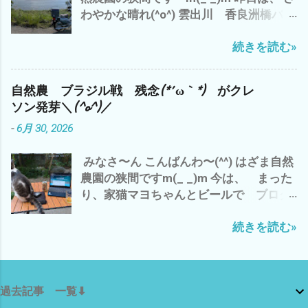
わやかな晴れ(^o^) 雲出川 香良洲橋バス
も、自宅の庭が 涼やかになるように
停前 久々のスーパーカブJA10 での 移
(^o^) あと、 ついでに、こんなモノをま
続きを読む»
動 ガス検診バイト 長谷山登山道手前 雨
たまた注文 VICHE CATT ベルトクリップ
を予想して、雲出C自然農園でのサツマ
工具 マグネットクリップ 腰袋 腰道具 ベ
イモのツル切りと挿し木を で、 今日の三
ルトにつける ベルトストッパー これは、
自然農 ブラジル戦 残念(*´ω｀*) がクレ
重県 津市の お天気は、曇時々小雨(*
ベルトに付ける強力磁石 つまり、農作業
ソン発芽＼(^o^)／
´ω｀*) まさに、梅雨らしい 週末 ど〜
中のスコップやカマ、ハサミなどを 腰に
-
6月 30, 2026
も、 天気予報は、あてになりません な
磁石で引っ付ける(^o^) ど〜も わたし
^^ わたしゃ〜 雨だと、予想し、 畑仕事
ゃ〜 両手が空いてないと・・・・・・
みなさ〜ん こんばんわ〜(^^) はざま自然
やガス検診をとりやめ まったり、 草刈
ついつい、畑のどこかへ 置いて 見失
農園の狭間ですm(_ _)m 今は、 まった
り機のメンテや草刈り刃の研ぎ出しを 只
い 忘れることが 多いので(*´ω｀*) 雨
り、家猫マヨちゃんとビールで ブログ
今、 モノタロウから 草刈り機の刃 5枚
が降らない 連日の猛暑でも 雲出C自然
アップ中^^; いや〜 昨晩 ワールドカッ
と作業用手袋5個を まとめ買い＼(^o^)
農園の黒小玉スイカ 白トロナス マクワウ
続きを読む»
プ ブラジル戦 残念でした〜(*´ω｀*)
／ これで、 晴れたら、バッチリ 草刈り
リも、なんとか 育っております(^o^) 今
わたしゃ〜 3時起きで、4時まで ネッ
の準備バンタン です＼(^o^)／ それで
は、 ターミネーター１から アマゾンプ
ト観戦 一時は、期待が・・・・・・・ や
は、 また
ライムで 涼しい場所で、映画鑑賞三昧^^;
っぱ、ブラジル強し(*´ω｀*) で、 寝不足
ターミネーターは、 今流行りの AI チ
過去記事 一覧⬇
気味で 今日は、朝から5時まで みっち
ャッピーやジェミニ アンソロピックの