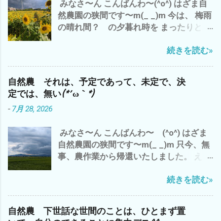
みなさ〜ん こんばんわ〜(^o^) はざま自
雨明け で 第一弾 梅干し ミナミヌマ
意味？ - 6月 04, 2023 って ことね^^; や
然農園の狭間です〜m(_ _)m 今は、 梅雨
エビ 抱卵 メス 捕獲^^; シルバーさん
っぱ、 自然農は、 土作り ３年 技術・経
の晴れ間？ の夕暮れ時を まったりと、
の草刈り 完了＼(^o^)／ 明日もまた、シ
験 は、どのくらいか？ １０年か？ 数値
ビールで ブログアップ中^^; 出だしの
ルバーさんの香良洲の耕作放棄地 草刈り
化できないから こそ、 面白い わけで
続きを読む»
リード・ギターの鳴き 最高です(^o^) 今
予定^^; ガス検診 完了＼(^o^)／ ってな
^^; 世の中、 効率ばかりでは、 人生 豊
日の、三重県 津市のお天気は、午前中
わけで、ご報告まで^^; それでは、 皆様
かには、・・・・ だと^^; 追伸 今、フト
は、雨 長谷山も雨雲に 半分隠れて(*´ω
も、梅雨明け 30℃超え(*´ω｀*) 熱中症
気づいたのです が、 嫌なことを、嫌な気
自然農 それは、予定であって、未定で、決
｀*) 午後から やっと 日差しが(^o^)
にご注意して、 自然農を楽しみましょ
分で やること ＝ イヤイヤながら 仕方
定では、無い(*´ω｀*)
で、 わたしゃ〜 シルバーさんの草刈りの
う〜(^o^) では、 また
なく やるって こと は、 一番 コスパ
-
7月 28, 2026
刈草を袋詰め 120L 業務用ビニール
が 悪い と、 いくら、時給？いくら？
袋 5袋 メンドクサ〜(*´ω｀*) 刈るよ
生産性があっても (*´ω｀*) なので、
みなさ〜ん こんばんわ〜 (^o^) はざま
り、詰めるほうが・・・・・・・ で、 雲
やっぱ、 好きなことを、 好きな人達と
自然農園の狭間です〜m(_ _)m 只今、無
出C自然農園のズッキーニの畝周辺の草
好きなところで、 好きなように やるの
事、農作業から帰還いたしました。 え〜
刈り 黒小玉スイカの畝も 通路も も〜 草
が、 一番 コスパが 高いと 思います デス
っと 今日の、三重県津市のお天気は、 午
刈り 追いつけま せん ね〜(*´ω｀*)
(^_^)
続きを読む»
前中は、猛暑 で、 午後から 嵐のよ
まっ ほどほど 適当に みなさんも、
うな夕立が(*´ω｀*) 昨日は、 いい感じ
自然農を 楽しみましょう〜(^o^) マヨち
の夕立 雨 でした が、 今日の夕立は、
ゃん、今 我が家に侵入した 地域猫？
自然農 下世話な世間のことは、ひとまず置
チョッと 日本離れした夕立？ 雨 雨雲
との 睨み合い中^^; では、 また