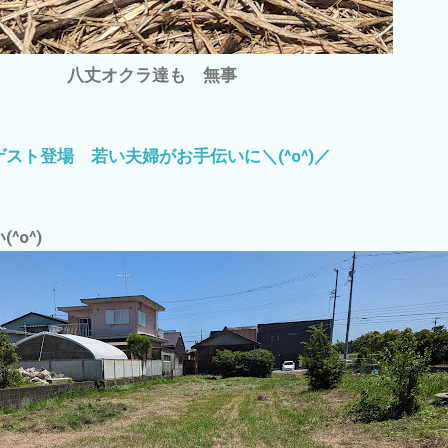
八丈オクラ達も 無事
スト登場 若い夫婦がお手伝いに＼(^o^)／
^o^)