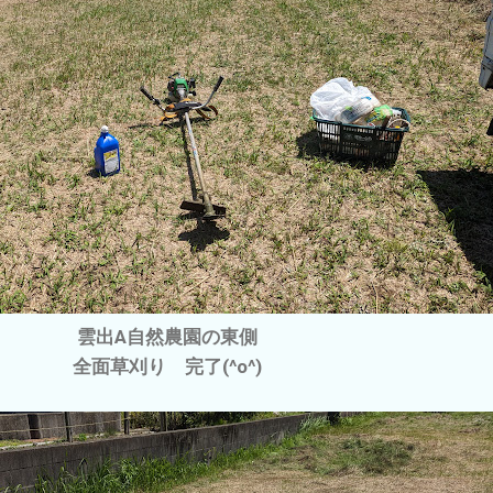
雲出A自然農園の東側
全面草刈り 完了(^o^)