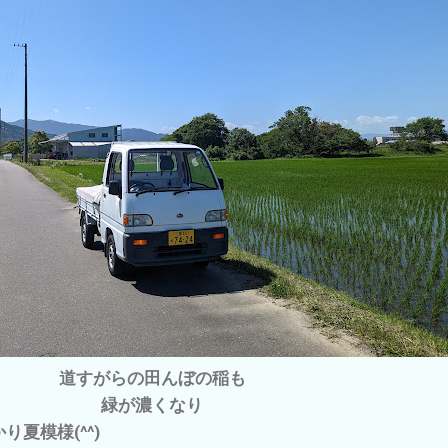
道すがらの田んぼの稲も
緑が濃くなり
夏模様(^^)