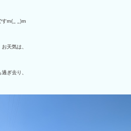
m(_ _)m
 お天気は、
も過ぎ去り、