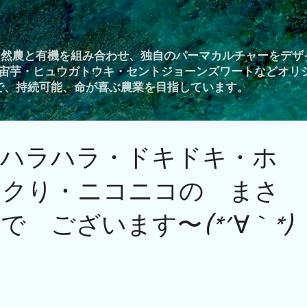
スキップしてメイン コンテンツに移動
自然農と有機を組み合わせ、独自のパーマカルチャーをデザ
宙芋・ヒュウガトウキ・セントジョーンズワートなどオリ
Yで、持続可能、命が喜ぶ農業を目指しています。
、ハラハラ・ドキドキ・ホ
ックり・ニコニコの まさ
で ございます〜(*´∀｀*)