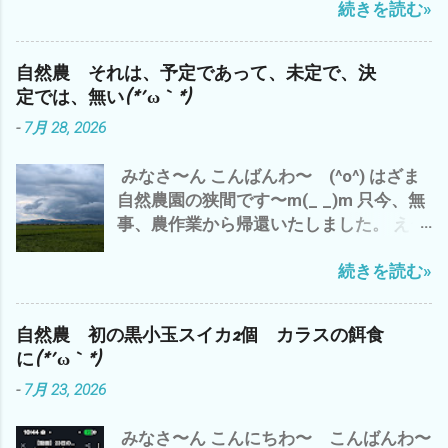
続きを読む»
リード・ギターの鳴き 最高です(^o^) 今
予定^^; ガス検診 完了＼(^o^)／ ってな
^^; 世の中、 効率ばかりでは、 人生 豊
日の、三重県 津市のお天気は、午前中
わけで、ご報告まで^^; それでは、 皆様
かには、・・・・ だと^^; 追伸 今、フト
は、雨 長谷山も雨雲に 半分隠れて(*´ω
も、梅雨明け 30℃超え(*´ω｀*) 熱中症
気づいたのです が、 嫌なことを、嫌な気
自然農 それは、予定であって、未定で、決
｀*) 午後から やっと 日差しが(^o^)
にご注意して、 自然農を楽しみましょ
分で やること ＝ イヤイヤながら 仕方
定では、無い(*´ω｀*)
で、 わたしゃ〜 シルバーさんの草刈りの
う〜(^o^) では、 また
なく やるって こと は、 一番 コスパ
-
7月 28, 2026
刈草を袋詰め 120L 業務用ビニール
が 悪い と、 いくら、時給？いくら？
袋 5袋 メンドクサ〜(*´ω｀*) 刈るよ
生産性があっても (*´ω｀*) なので、
みなさ〜ん こんばんわ〜 (^o^) はざま
り、詰めるほうが・・・・・・・ で、 雲
やっぱ、 好きなことを、 好きな人達と
自然農園の狭間です〜m(_ _)m 只今、無
出C自然農園のズッキーニの畝周辺の草
好きなところで、 好きなように やるの
事、農作業から帰還いたしました。 え〜
刈り 黒小玉スイカの畝も 通路も も〜 草
が、 一番 コスパが 高いと 思います デス
っと 今日の、三重県津市のお天気は、 午
刈り 追いつけま せん ね〜(*´ω｀*)
(^_^)
続きを読む»
前中は、猛暑 で、 午後から 嵐のよ
まっ ほどほど 適当に みなさんも、
うな夕立が(*´ω｀*) 昨日は、 いい感じ
自然農を 楽しみましょう〜(^o^) マヨち
の夕立 雨 でした が、 今日の夕立は、
ゃん、今 我が家に侵入した 地域猫？
自然農 初の黒小玉スイカ2個 カラスの餌食
チョッと 日本離れした夕立？ 雨 雨雲
との 睨み合い中^^; では、 また
に(*´ω｀*)
が・・・・・・・ 抜けたと 思ったら ま
-
7月 23, 2026
た、降り出した(*´ω｀*) ってな、わけで
午前中の 神田 新規開拓地の 草刈り完
みなさ〜ん こんにちわ〜 こんばんわ〜
了で、 今日の仕事は、 おしまい^^; 今