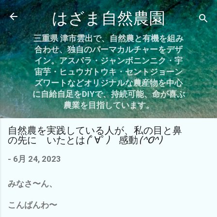
スキップしてメイン コンテンツに移動
はざま自然農園
三重県 津市雲出で、自然農と有機を組み
合わせ、独自のパーマカルチャーをデザ
イン。アスパラ・ジャンボニンニク・宇
宙芋・ヒュウガトウキ・セントジョーン
ズワートなどオリジナルな農産物を中心
に自給自足をDIYで、持続可能、命が喜ぶ
農業を目指しています。
自然農を実践している人が、私の目と鼻
の先に いたとは(ﾟ∀ﾟ) 感動(^O^)
-
6月 24, 2023
みなさ〜ん、
こんばんわ〜