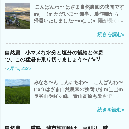
こんばんわ〜 はざま自然農園の狭間です
m(_ _)m ただいま〜 無事、農作業から
帰還いたしました〜m(_ _)m 陽が長くな
りました〜 ７時でも こんなに明るい
続きを読む»
(・∀・) でも、 空気は、少し重く お天気
は、下り坂の 感じ^^; 今日は、 ガス検
診のバイトを午前中に完了させ、 早く、
自然農 小マメな水分と塩分の補給と休息
大人になりたいか？ 子供のまま のほ
で、この猛暑を乗り切りましょう〜(^o^)
うがイイのか？ - 6月 04, 2023 午後から
-
7月 15, 2026
雲出A.B自然農園の 見回り と 草刈
り と アスパラや食用ホオズキの 蔓
みなさ〜ん こんにちわ〜 こんばんわ〜
の誘導や補修など ジャンボニンニク も、
(^o^) はざま自然農園の狭間ですm(_ _)m
一部 収穫 これは、来年の種芋に^^; や
長谷山や経ヶ峰、青山高原も暑さで ど
っぱ、 夕方になると、 藪蚊が〜(*´ω｀*)
んより と 早くも、出穂が(・∀・) い
ところで、 話は、ぜんぜん変わります が
続きを読む»
や〜 三重県 津市では、 梅雨明けから
^^; 最近の流行りの言葉？ で、 「コスパ
早10日過ぎ 連日の猛暑(*´ω｀*) 雨ばかり
が高い 」 って言葉 パフォーマンス＝成
も 滅入るが、 猛暑も・・・・・・・・
果 ÷ コスト＝物を生産するのにかかる費
自然農 三重県 津市梅雨明け 草刈り三昧