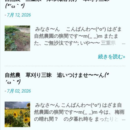
(*´ω｀*) ところで、 わたしゃ〜 相変わら
用。原価 つまり、 成果と生産量の対比が
(*´ω｀*)
ずの 草刈り三昧 ズッキーニ少々収穫 雲
高いと コスパが高い 良い って こと
-
7月 12, 2026
出B自然農園で 勝手に生えたシソを 梅
つまり、 収益率ってこと です が それっ
干しに(^o^) コレは、⬇️ 家のネコ マヨち
て？ 今の結果 だけ だと すぐに、数値
みなさ〜ん こんばんわ〜(^o^) はざま
ゃんの夏休みの昆虫採集のコレクショ
化できます が 来年 １０年後 いや、孫
自然農園の狭間です〜m(_ _)m またま
ン・ω・ 連日の暑さで 夏バテぎみ(*´ω
の代まで と なると？ そ〜 単純に結
た、ご無沙汰です^^; いや〜〜 三重県
｀*) で、 トイレの水 がぶ飲み(*´ω｀*)
果がでる ＝計算 ＝割り切れる ものな
津市は、梅雨明け＼(^o^)／ で、 わたし
皆様も、 水分補給を こまめに 夏バテ
んでしょうか？ つまり、 今日、私が草刈
続きを読む»
ゃ〜 シルバーさんの依頼の草刈り&自分
熱中症にご注意して、 この夏を 乗り切
りや野菜達のお世話 って？ 今のところ
の畑 と、 雨で出来なかった分、 先週
りましょ〜(^o^) では、 また
何の 生産性＝収穫も 無い(*´ω｀*) その
は、草刈り三昧(*´ω｀*) もちろん、今日
結果だけでは、 コスパは、 ０ゼロ 最低
自然農 草刈り三昧 追いつけませ〜〜ん(*
も 雲出C自然農園にて草刈り デカ(*´ω
って ことに(*´ω｀*) なので、 自然農っ
´ω｀*)
｀*) 種取り用 ズッキーニ ブラックズ
て、 コスパとは、 対極にある 仕事？＝
-
7月 02, 2026
ッキーニ^^; ズッキーニ オクラ収穫少々
LIFE＝人生？ 自然農は、ライフlife
^^; オッと、黒小玉スイカが＼(^o^)／ 梅
か？ リビングlivingか？ その違いと
みなさ〜ん こんばんわ〜(^o^) はざま自
雨明け で 第一弾 梅干し ミナミヌマ
意味？ - 6月 04, 2023 って ことね^^; や
然農園の狭間です〜m(_ _)m 今は、 梅雨
エビ 抱卵 メス 捕獲^^; シルバーさん
っぱ、 自然農は、 土作り ３年 技術・経
の晴れ間？ の夕暮れ時を まったりと、
の草刈り 完了＼(^o^)／ 明日もまた、シ
験 は、どのくらいか？ １０年か？ 数値
ビールで ブログアップ中^^; 出だしの
ルバーさんの香良洲の耕作放棄地 草刈り
化できないから こそ、 面白い わけで