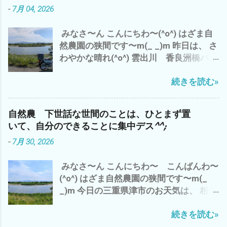
-
7月 04, 2026
工済み ミニハス 茶碗蓮 花の種 栽培セッ
楽しみながら、ゆっくり 畑仕事を楽し
ト 育て方ガイド付き ビオトープ 今日
みましょ〜〜(^o^) では、 またm(_ _)m
みなさ〜ん こんにちわ〜(^o^) はざま自
は、 アマゾンさんから来ました。 ハス
然農園の狭間です〜m(_ _)m 昨日は、 さ
の種を水につけ、芽出し作業を 少しで
わやかな晴れ(^o^) 雲出川 香良洲橋バス
も、自宅の庭が 涼やかになるように
停前 久々のスーパーカブJA10 での 移
(^o^) あと、 ついでに、こんなモノをま
続きを読む»
動 ガス検診バイト 長谷山登山道手前 雨
たまた注文 VICHE CATT ベルトクリップ
を予想して、雲出C自然農園でのサツマ
工具 マグネットクリップ 腰袋 腰道具 ベ
イモのツル切りと挿し木を で、 今日の三
ルトにつける ベルトストッパー これは、
自然農 下世話な世間のことは、ひとまず置
重県 津市の お天気は、曇時々小雨(*
ベルトに付ける強力磁石 つまり、農作業
いて、自分のできることに集中デス^^;
´ω｀*) まさに、梅雨らしい 週末 ど〜
中のスコップやカマ、ハサミなどを 腰に
-
7月 30, 2026
も、 天気予報は、あてになりません な
磁石で引っ付ける(^o^) ど〜も わたし
^^ わたしゃ〜 雨だと、予想し、 畑仕事
ゃ〜 両手が空いてないと・・・・・・
みなさ〜ん こんにちわ〜 こんばんわ〜
やガス検診をとりやめ まったり、 草刈
ついつい、畑のどこかへ 置いて 見失
(^o^) はざま自然農園の狭間です〜m(_
り機のメンテや草刈り刃の研ぎ出しを 只
い 忘れることが 多いので(*´ω｀*) 雨
_)m 今日の三重県津市のお天気は、 相変
今、 モノタロウから 草刈り機の刃 5枚
が降らない 連日の猛暑でも 雲出C自然
わらずの猛暑(*´∀｀*) ここ連日の 夕
と作業用手袋5個を まとめ買い＼(^o^)
農園の黒小玉スイカ 白トロナス マクワウ
続きを読む»
立？ は、今のところナシ^^; 香良洲橋
／ これで、 晴れたら、バッチリ 草刈り
リも、なんとか 育っております(^o^) 今