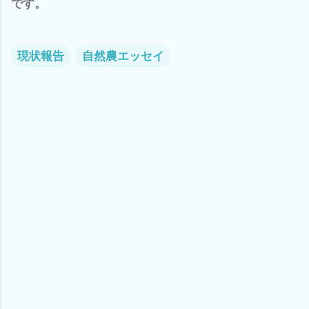
です。
現状報告
自然農エッセイ
コ
メ
ン
ト