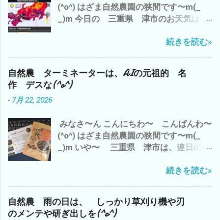
(^o^) はざま自然農園の狭間です〜m(_
は、 涼しい エアコンの効いた部屋で
_)m 今日の 三重県 津市のお天気は？
ブログアップして、 それから お楽しみ
赤色から紫 さらに黒＝40℃(*´ω｀*) 午
アマゾンプライムにて、 「荒野の七人
続きを読む»
前中は、 梅干し用のシソと シソジュー
The Magnificent Seven」 ザ マグニフ
ズのシソの仕込み それから、2時間の
ィセント・セブン 今流行りのAI巨大テッ
神田新規開拓畑の草刈り 午後から、 雲出
ク産業 GAFAM（ガーファム）とは、 今
自然農 ターミネーターは、AIの元祖的 名
自然農園の畑の見回りと周辺の草刈りを
どきの映画で ございます^^; では、 また
作 デスな(^o^)
楽しみにしていた 黒小玉スイカが〜〜
m(_ _)m 追伸 やっぱ、 ユル・ブリンナ
-
7月 22, 2026
(T_T) たぶん、カラスに(*´ω｀*) で、 自
ーは、 渋い(^o^)
宅のベランダの蚊取り線香の灰皿に(p_-)
みなさ〜ん こんにちわ〜 こんばんわ〜
なんか？ 長いモノが・・・・・・・・
(^o^) はざま自然農園の狭間です〜m(_
こっ コレは？ もしかして、 トカゲの
_)m いや〜 三重県 津市は、連日の猛
シッポ(*´ω｀*) ネコのマヨちゃんの収穫
暑 今日は、 最高気温が37℃(*´ω｀*) ど
物 か？ っな わけで、 今は、エアコン
続きを読む»
んどん気温が上昇している〜(T_T) 昼間
の効いた部屋で ブログアップと プライ
の草刈り作業は、2時間が 限界ですな(*
ムビデオで 映画鑑賞中(^o^) いや〜 や
´ω｀*) ってなわけで、 ムリせず、早々に
っぱ、熱射病で 畑で倒れて
自然農 雨の日は、 しっかり草刈り機や刃
切り上げ、 エアコンの効いた部屋で ブ
は・・・・・・・ シャレに ならん の
のメンテや研ぎ出しを(^o^)
ログアップ中(^o^) ハスの種 12粒 発芽加
で(*´ω｀*) 皆様も、決して無理なさらず