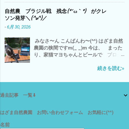
バス停からの雲出川も 今日は、おだや
の準備バンタン です＼(^o^)／ それで
は、 ターミネーター１から アマゾンプ
か(^o^) で、 わたしゃ〜 昨日の夜勤バイ
は、 また
ライムで 涼しい場所で、映画鑑賞三昧^^;
自然農 ブラジル戦 残念(*´ω｀*) がクレ
トのおかげで、起床は、8時(*´∀｀*) 午前
ターミネーターは、 今流行りの AI チ
ソン発芽＼(^o^)／
中は、 カラスにやられた未熟な黒小玉ス
ャッピーやジェミニ アンソロピックの
-
6月 30, 2026
イカを割ってみて、 こりゃ〜 食べられ
元祖 じっくりリピートする価値 アリで
そうに無いし、種取りにも使えない の
すな それでは、 この殺人的な 暑さにめ
みなさ〜ん こんばんわ〜(^^) はざま自然
で、 即 損切り(*´∀｀*) で、 損切で 思
げず、 楽しんで いきましょう〜〜(^o^)
農園の狭間ですm(_ _)m 今は、 まった
い出したのが、 最近 不安定なAI関連株
では、 また
り、家猫マヨちゃんとビールで ブログ
キオクシアは、半値八掛け2割引の 大暴
アップ中^^; いや〜 昨晩 ワールドカッ
落(*´ω｀*) バーゲンセール中(*´∀｀*) 昨
続きを読む»
プ ブラジル戦 残念でした〜(*´ω｀*)
晩は、 AIの牽引役のNVDIAも 3.5% 下
わたしゃ〜 3時起きで、4時まで ネッ
落 それに、引きずられて さすがの
ト観戦 一時は、期待が・・・・・・・ や
S&P500 安定ETFもマイナス(*´ω｀*) こ
っぱ、ブラジル強し(*´ω｀*) で、 寝不足
りゃ〜 今晩のアメリカ市場に 目が離せ
過去記事 一覧⬇
気味で 今日は、朝から5時まで みっち
ません な^^; まっ そんな 下世話な世
り シルバーさん 個人宅の草刈り 個人宅
界情勢は、 置いといて 今から、涼しく
と言っても、 医者＝お金持ちの空き家
なったら 夕方まで、 雲出B自然農園の
はざま自然農園 お問い合わせフォーム お気軽に(^^)
庭だけで、200坪 松や杉 梅 イチジ
草刈りを 自分の手に負えないことに 一
ク 柿 ブランコまで・ω・ 玄関には、巨
喜一憂するのでは、 なく、 自分のできる
名前