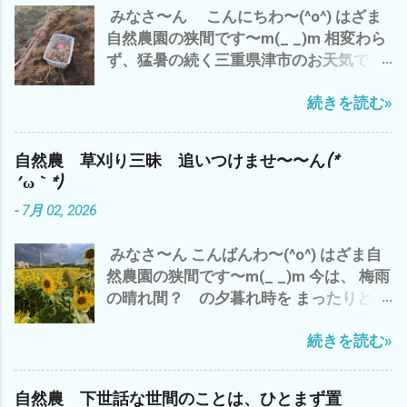
みなさ〜ん こんにちわ〜(^o^) はざま
何かとやることが・・・・・・(^o^) ほ
自然農園の狭間です〜m(_ _)m 相変わら
か、 アマゾンプライムで プライベート・
ず、猛暑の続く三重県津市のお天気でご
ライアン視聴 いや〜 映画って イイです
ざいます^^; が、 わたしゃ〜 昨日は、雲
ね〜(^o^) で、 自然農の農作業は、 なに
続きを読む»
出B自然農園での草刈り少々 遅れてい
も、畑の現場仕事だけでは、ございませ
た ラッキョウの収穫を 草に埋もれ、ど
ん。 体調を整えたり、 ストレス解消した
こに有るのか？ やたら掘りまくり^^; 今
り、 考え事したり、 収穫物やら、種取
自然農 草刈り三昧 追いつけませ〜〜ん(*
日は、朝から らっきょう漬を で、 自然
り 仕分けなど 細々としたことを 丁寧
´ω｀*)
農の野菜達 ジャンボニンニク 白トロナ
にやるのも、 大事な仕事 デス^^; 皆様
-
7月 02, 2026
ス ズッキーニ ワケギ そして、 トマト
も、 この猛暑の中 現場仕事だけでなく、
ピューレ缶 エノキ 豚コマ ミンチを
今、自分の出来ること、 やりたいこと
みなさ〜ん こんばんわ〜(^o^) はざま自
炊飯器で、76分 炊飯 後、 鍋に移し
を 優先に 自然農は、マラソン＝持久走
然農園の狭間です〜m(_ _)m 今は、 梅雨
て、 グツグツと20分 かき混ぜ、煮込
デス^^; ご自愛して、 ムリせず、続けて
の晴れ間？ の夕暮れ時を まったりと、
む(^o^) さ〜 コレを食べて、 夕方か
行きましょう〜 では、 また
ビールで ブログアップ中^^; 出だしの
ら、 涼しくなって 雲出B自然農へ、
続きを読む»
リード・ギターの鳴き 最高です(^o^) 今
取りこぼしのラッキョウの収穫 と 草刈
日の、三重県 津市のお天気は、午前中
り少々 の予定で ございます。 それで
は、雨 長谷山も雨雲に 半分隠れて(*´ω
は、 みなさまも このクソ暑い夏にめげ
自然農 下世話な世間のことは、ひとまず置