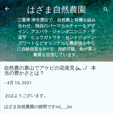
スキップしてメイン コンテンツに移動
はざま自然農園
三重県 津市雲出で、自然農と有機を組み
合わせ、独自のパーマカルチャーをデザ
イン。アスパラ・ジャンボニンニク・宇
宙芋・ヒュウガトウキ・セントジョーン
ズワートなどオリジナルな農産物を中心
に自給自足をDIYで、持続可能、命が喜ぶ
農業を目指しています。
自然農の裏山でアケビの花発見(p_-) 本
当の豊かさとは？
-
4月 10, 2021
おはようございます。
はざま自然農園の狭間ですm(_ _)m