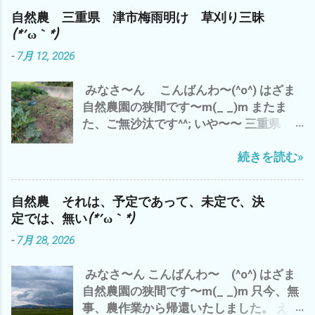
も 滅入るが、 猛暑も・・・・・・・・
果 ÷ コスト＝物を生産するのにかかる費
自然農 三重県 津市梅雨明け 草刈り三昧
(*´ω｀*) ところで、 わたしゃ〜 相変わら
用。原価 つまり、 成果と生産量の対比が
(*´ω｀*)
ずの 草刈り三昧 ズッキーニ少々収穫 雲
高いと コスパが高い 良い って こと
-
7月 12, 2026
出B自然農園で 勝手に生えたシソを 梅
つまり、 収益率ってこと です が それっ
干しに(^o^) コレは、⬇️ 家のネコ マヨち
て？ 今の結果 だけ だと すぐに、数値
みなさ〜ん こんばんわ〜(^o^) はざま
ゃんの夏休みの昆虫採集のコレクショ
化できます が 来年 １０年後 いや、孫
自然農園の狭間です〜m(_ _)m またま
ン・ω・ 連日の暑さで 夏バテぎみ(*´ω
の代まで と なると？ そ〜 単純に結
た、ご無沙汰です^^; いや〜〜 三重県
｀*) で、 トイレの水 がぶ飲み(*´ω｀*)
果がでる ＝計算 ＝割り切れる ものな
津市は、梅雨明け＼(^o^)／ で、 わたし
皆様も、 水分補給を こまめに 夏バテ
んでしょうか？ つまり、 今日、私が草刈
続きを読む»
ゃ〜 シルバーさんの依頼の草刈り&自分
熱中症にご注意して、 この夏を 乗り切
りや野菜達のお世話 って？ 今のところ
の畑 と、 雨で出来なかった分、 先週
りましょ〜(^o^) では、 また
何の 生産性＝収穫も 無い(*´ω｀*) その
は、草刈り三昧(*´ω｀*) もちろん、今日
結果だけでは、 コスパは、 ０ゼロ 最低
自然農 それは、予定であって、未定で、決
も 雲出C自然農園にて草刈り デカ(*´ω
って ことに(*´ω｀*) なので、 自然農っ
定では、無い(*´ω｀*)
｀*) 種取り用 ズッキーニ ブラックズ
て、 コスパとは、 対極にある 仕事？＝
-
7月 28, 2026
ッキーニ^^; ズッキーニ オクラ収穫少々
LIFE＝人生？ 自然農は、ライフlife
^^; オッと、黒小玉スイカが＼(^o^)／ 梅
か？ リビングlivingか？ その違いと
みなさ〜ん こんばんわ〜 (^o^) はざま
雨明け で 第一弾 梅干し ミナミヌマ
意味？ - 6月 04, 2023 って ことね^^; や
自然農園の狭間です〜m(_ _)m 只今、無
エビ 抱卵 メス 捕獲^^; シルバーさん
っぱ、 自然農は、 土作り ３年 技術・経
事、農作業から帰還いたしました。 え〜
の草刈り 完了＼(^o^)／ 明日もまた、シ
験 は、どのくらいか？ １０年か？ 数値