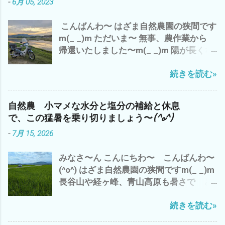
-
6月 05, 2023
こんばんわ〜 はざま自然農園の狭間です
m(_ _)m ただいま〜 無事、農作業から
帰還いたしました〜m(_ _)m 陽が長くな
りました〜 ７時でも こんなに明るい
続きを読む»
(・∀・) でも、 空気は、少し重く お天気
は、下り坂の 感じ^^; 今日は、 ガス検
診のバイトを午前中に完了させ、 早く、
自然農 小マメな水分と塩分の補給と休息
大人になりたいか？ 子供のまま のほ
で、この猛暑を乗り切りましょう〜(^o^)
うがイイのか？ - 6月 04, 2023 午後から
-
7月 15, 2026
雲出A.B自然農園の 見回り と 草刈
り と アスパラや食用ホオズキの 蔓
みなさ〜ん こんにちわ〜 こんばんわ〜
の誘導や補修など ジャンボニンニク も、
(^o^) はざま自然農園の狭間ですm(_ _)m
一部 収穫 これは、来年の種芋に^^; や
長谷山や経ヶ峰、青山高原も暑さで ど
っぱ、 夕方になると、 藪蚊が〜(*´ω｀*)
んより と 早くも、出穂が(・∀・) い
ところで、 話は、ぜんぜん変わります が
続きを読む»
や〜 三重県 津市では、 梅雨明けから
^^; 最近の流行りの言葉？ で、 「コスパ
早10日過ぎ 連日の猛暑(*´ω｀*) 雨ばかり
が高い 」 って言葉 パフォーマンス＝成