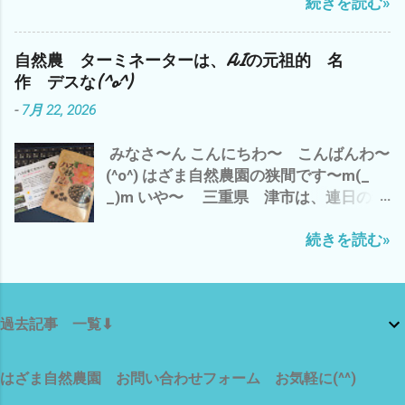
続きを読む»
前中は、 梅干し用のシソと シソジュー
晩は、 AIの牽引役のNVDIAも 3.5% 下
ズのシソの仕込み それから、2時間の
落 それに、引きずられて さすがの
神田新規開拓畑の草刈り 午後から、 雲出
S&P500 安定ETFもマイナス(*´ω｀*) こ
自然農 ターミネーターは、AIの元祖的 名
自然農園の畑の見回りと周辺の草刈りを
りゃ〜 今晩のアメリカ市場に 目が離せ
作 デスな(^o^)
楽しみにしていた 黒小玉スイカが〜〜
ません な^^; まっ そんな 下世話な世
-
7月 22, 2026
(T_T) たぶん、カラスに(*´ω｀*) で、 自
界情勢は、 置いといて 今から、涼しく
宅のベランダの蚊取り線香の灰皿に(p_-)
なったら 夕方まで、 雲出B自然農園の
みなさ〜ん こんにちわ〜 こんばんわ〜
なんか？ 長いモノが・・・・・・・・
草刈りを 自分の手に負えないことに 一
(^o^) はざま自然農園の狭間です〜m(_
こっ コレは？ もしかして、 トカゲの
喜一憂するのでは、 なく、 自分のできる
_)m いや〜 三重県 津市は、連日の猛
シッポ(*´ω｀*) ネコのマヨちゃんの収穫
ことを コツコツと それが、 精神的に
暑 今日は、 最高気温が37℃(*´ω｀*) ど
物 か？ っな わけで、 今は、エアコン
も 肉体的にも 続ける コツで ござい
続きを読む»
んどん気温が上昇している〜(T_T) 昼間
の効いた部屋で ブログアップと プライ
ますm(_ _)m それでは、 また マヨちゃ
の草刈り作業は、2時間が 限界ですな(*
ムビデオで 映画鑑賞中(^o^) いや〜 や
ん 涼みながら グルーミングに ご満悦
´ω｀*) ってなわけで、 ムリせず、早々に
っぱ、熱射病で 畑で倒れて
(^o^)
切り上げ、 エアコンの効いた部屋で ブ
は・・・・・・・ シャレに ならん の
過去記事 一覧⬇
ログアップ中(^o^) ハスの種 12粒 発芽加
で(*´ω｀*) 皆様も、決して無理なさらず
工済み ミニハス 茶碗蓮 花の種 栽培セッ
楽しみながら、ゆっくり 畑仕事を楽し
ト 育て方ガイド付き ビオトープ 今日
みましょ〜〜(^o^) では、 またm(_ _)m
はざま自然農園 お問い合わせフォーム お気軽に(^^)
は、 アマゾンさんから来ました。 ハス