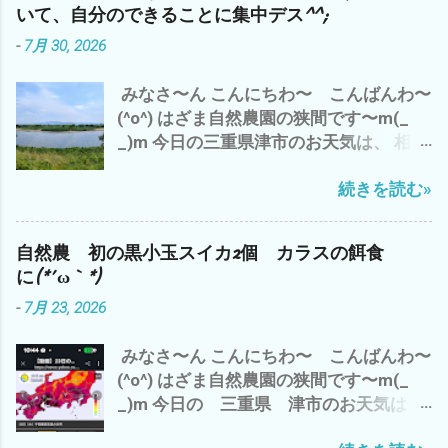
｀*) 午後から やっと 日差しが(^o^)
ず、 楽しんで、 忍び難きを忍び 耐え難
いて、自分のできることに集中デス^^;
で、 わたしゃ〜 シルバーさんの草刈りの
きを耐え 頑張りましょう〜(^o^) では、
-
7月 30, 2026
刈草を袋詰め 120L 業務用ビニール
また
袋 5袋 メンドクサ〜(*´ω｀*) 刈るよ
みなさ〜ん こんにちわ〜 こんばんわ〜
り、詰めるほうが・・・・・・・ で、 雲
(^o^) はざま自然農園の狭間です〜m(_
出C自然農園のズッキーニの畝周辺の草
_)m 今日の三重県津市のお天気は、 相変
刈り 黒小玉スイカの畝も 通路も も〜 草
わらずの猛暑(*´∀｀*) ここ連日の 夕
刈り 追いつけま せん ね〜(*´ω｀*)
続きを読む»
立？ は、今のところナシ^^; 香良洲橋
まっ ほどほど 適当に みなさんも、
バス停からの雲出川も 今日は、おだや
自然農を 楽しみましょう〜(^o^) マヨち
か(^o^) で、 わたしゃ〜 昨日の夜勤バイ
ゃん、今 我が家に侵入した 地域猫？
自然農 初の黒小玉スイカ2個 カラスの餌食
トのおかげで、起床は、8時(*´∀｀*) 午前
との 睨み合い中^^; では、 また
に(*´ω｀*)
中は、 カラスにやられた未熟な黒小玉ス
-
7月 23, 2026
イカを割ってみて、 こりゃ〜 食べられ
そうに無いし、種取りにも使えない の
みなさ〜ん こんにちわ〜 こんばんわ〜
で、 即 損切り(*´∀｀*) で、 損切で 思
(^o^) はざま自然農園の狭間です〜m(_
い出したのが、 最近 不安定なAI関連株
_)m 今日の 三重県 津市のお天気は？
キオクシアは、半値八掛け2割引の 大暴
赤色から紫 さらに黒＝40℃(*´ω｀*) 午
落(*´ω｀*) バーゲンセール中(*´∀｀*) 昨