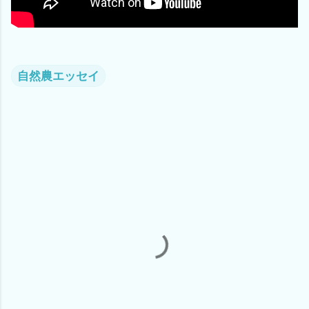
自然農エッセイ
コ
メ
ン
ト