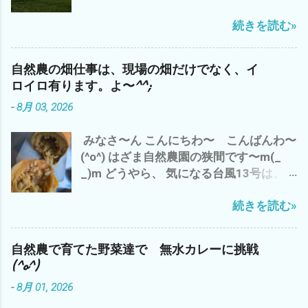
っと 今日の、三重県津市のお天気は、 午
ルバーさんの香良洲の耕作放棄地 草刈り
化できないから こそ、 面白い わけで
続きを読む»
前中は、猛暑 で、 午後から 嵐のよ
予定^^; ガス検診 完了＼(^o^)／ ってな
^^; 世の中、 効率ばかりでは、 人生 豊
うな夕立が(*´ω｀*) 昨日は、 いい感じ
わけで、ご報告まで^^; それでは、 皆様
かには、・・・・ だと^^; 追伸 今、フト
の夕立 雨 でした が、 今日の夕立は、
も、梅雨明け 30℃超え(*´ω｀*) 熱中症
気づいたのです が、 嫌なことを、嫌な気
自然農の畑仕事は、現場の畑だけでなく、イ
チョッと 日本離れした夕立？ 雨 雨雲
にご注意して、 自然農を楽しみましょ
分で やること ＝ イヤイヤながら 仕方
ロイロ有ります。よ〜^^;
が・・・・・・・ 抜けたと 思ったら ま
う〜(^o^) では、 また
なく やるって こと は、 一番 コスパ
-
8月 03, 2026
た、降り出した(*´ω｀*) ってな、わけで
が 悪い と、 いくら、時給？いくら？
午前中の 神田 新規開拓地の 草刈り完
生産性があっても (*´ω｀*) なので、
みなさ〜ん こんにちわ〜 こんばんわ〜
了で、 今日の仕事は、 おしまい^^; 今
やっぱ、 好きなことを、 好きな人達と
(^o^) はざま自然農園の狭間です〜m(_
は、 涼しい エアコンの効いた部屋で
好きなところで、 好きなように やるの
_)m どうやら、 気になる台風13号は、日
ブログアップして、 それから お楽しみ
が、 一番 コスパが 高いと 思います デス
本直撃は、なさそう〜 ですが、 三重県
アマゾンプライムにて、 「荒野の七人
(^_^)
続きを読む»
津市は、昨日からの猛暑が続き 昨日
The Magnificent Seven」 ザ マグニフ
は、 特に 外の仕事は、スルー(*´ω｀
ィセント・セブン 今流行りのAI巨大テッ
*) 良質な種が どっさり(^o^) ズッキーニ
ク産業 GAFAM（ガーファム）とは、 今
自然農で育てた野菜達で 無水カレーに挑戦
の種取り 種取りのためのズッキーニは、
どきの映画で ございます^^; では、 また
(^o^)
巨大(・∀・) 他、 秋蒔のズッキーニのポ
m(_ _)m 追伸 やっぱ、 ユル・ブリンナ
-
8月 01, 2026
ット苗つくり やら、 ラッキョウの仕分け
ーは、 渋い(^o^)
と保存 や、無水カレーを作ったり と、