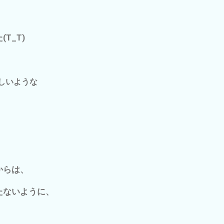
T_T)
しいような
からは、
たないように、