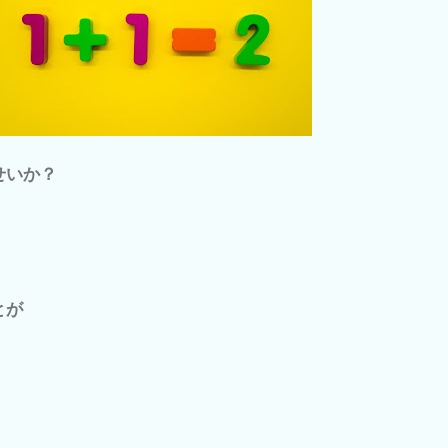
せいか？
とが