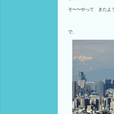
そ〜〜やって きたよ
で、