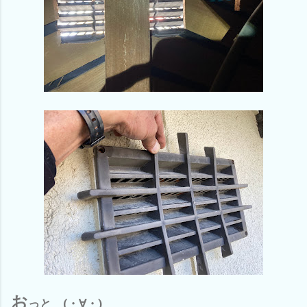
お
っと (・∀・)