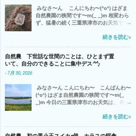
と保存 や、無水カレーを作ったり と、
みなさ〜ん こんにちわ〜(^o^) はざま
何かとやることが・・・・・・(^o^) ほ
自然農園の狭間です〜m(_ _)m 相変わら
か、 アマゾンプライムで プライベート・
ず、猛暑の続く三重県津市のお天気でご
ライアン視聴 いや〜 映画って イイです
ざいます^^; が、 わたしゃ〜 昨日は、雲
ね〜(^o^) で、 自然農の農作業は、 なに
続きを読む»
出B自然農園での草刈り少々 遅れてい
も、畑の現場仕事だけでは、ございませ
た ラッキョウの収穫を 草に埋もれ、ど
ん。 体調を整えたり、 ストレス解消した
こに有るのか？ やたら掘りまくり^^; 今
り、 考え事したり、 収穫物やら、種取
自然農 下世話な世間のことは、ひとまず置
日は、朝から らっきょう漬を で、 自然
り 仕分けなど 細々としたことを 丁寧
いて、自分のできることに集中デス^^;
農の野菜達 ジャンボニンニク 白トロナ
にやるのも、 大事な仕事 デス^^; 皆様
-
7月 30, 2026
ス ズッキーニ ワケギ そして、 トマト
も、 この猛暑の中 現場仕事だけでなく、
ピューレ缶 エノキ 豚コマ ミンチを
今、自分の出来ること、 やりたいこと
みなさ〜ん こんにちわ〜 こんばんわ〜
炊飯器で、76分 炊飯 後、 鍋に移し
を 優先に 自然農は、マラソン＝持久走
(^o^) はざま自然農園の狭間です〜m(_
て、 グツグツと20分 かき混ぜ、煮込
デス^^; ご自愛して、 ムリせず、続けて
_)m 今日の三重県津市のお天気は、 相変
む(^o^) さ〜 コレを食べて、 夕方か
行きましょう〜 では、 また
わらずの猛暑(*´∀｀*) ここ連日の 夕
ら、 涼しくなって 雲出B自然農へ、
続きを読む»
立？ は、今のところナシ^^; 香良洲橋
取りこぼしのラッキョウの収穫 と 草刈
バス停からの雲出川も 今日は、おだや
り少々 の予定で ございます。 それで
か(^o^) で、 わたしゃ〜 昨日の夜勤バイ
は、 みなさまも このクソ暑い夏にめげ