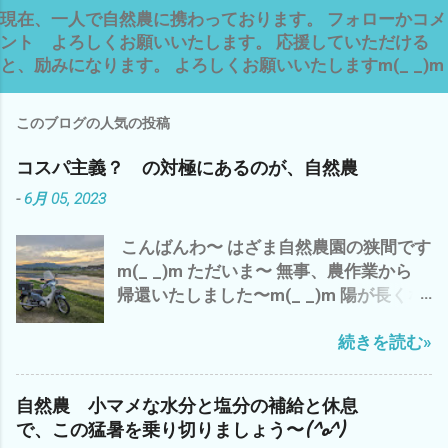
現在、一人で自然農に携わっております。 フォローかコメ
ント よろしくお願いいたします。 応援していただける
と、励みになります。 よろしくお願いいたしますm(_ _)m
このブログの人気の投稿
コスパ主義？ の対極にあるのが、自然農
-
6月 05, 2023
こんばんわ〜 はざま自然農園の狭間です
m(_ _)m ただいま〜 無事、農作業から
帰還いたしました〜m(_ _)m 陽が長くな
りました〜 ７時でも こんなに明るい
続きを読む»
(・∀・) でも、 空気は、少し重く お天気
は、下り坂の 感じ^^; 今日は、 ガス検
診のバイトを午前中に完了させ、 早く、
自然農 小マメな水分と塩分の補給と休息
大人になりたいか？ 子供のまま のほ
で、この猛暑を乗り切りましょう〜(^o^)
うがイイのか？ - 6月 04, 2023 午後から