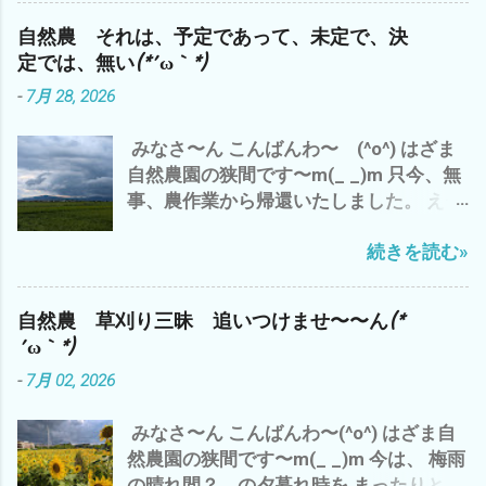
は、草刈り三昧(*´ω｀*) もちろん、今日
結果だけでは、 コスパは、 ０ゼロ 最低
自然農 それは、予定であって、未定で、決
も 雲出C自然農園にて草刈り デカ(*´ω
って ことに(*´ω｀*) なので、 自然農っ
定では、無い(*´ω｀*)
｀*) 種取り用 ズッキーニ ブラックズ
て、 コスパとは、 対極にある 仕事？＝
-
7月 28, 2026
ッキーニ^^; ズッキーニ オクラ収穫少々
LIFE＝人生？ 自然農は、ライフlife
^^; オッと、黒小玉スイカが＼(^o^)／ 梅
か？ リビングlivingか？ その違いと
みなさ〜ん こんばんわ〜 (^o^) はざま
雨明け で 第一弾 梅干し ミナミヌマ
意味？ - 6月 04, 2023 って ことね^^; や
自然農園の狭間です〜m(_ _)m 只今、無
エビ 抱卵 メス 捕獲^^; シルバーさん
っぱ、 自然農は、 土作り ３年 技術・経
事、農作業から帰還いたしました。 え〜
の草刈り 完了＼(^o^)／ 明日もまた、シ
験 は、どのくらいか？ １０年か？ 数値
っと 今日の、三重県津市のお天気は、 午
ルバーさんの香良洲の耕作放棄地 草刈り
化できないから こそ、 面白い わけで
続きを読む»
前中は、猛暑 で、 午後から 嵐のよ
予定^^; ガス検診 完了＼(^o^)／ ってな
^^; 世の中、 効率ばかりでは、 人生 豊
うな夕立が(*´ω｀*) 昨日は、 いい感じ
わけで、ご報告まで^^; それでは、 皆様
かには、・・・・ だと^^; 追伸 今、フト
の夕立 雨 でした が、 今日の夕立は、
も、梅雨明け 30℃超え(*´ω｀*) 熱中症
気づいたのです が、 嫌なことを、嫌な気
自然農 草刈り三昧 追いつけませ〜〜ん(*
チョッと 日本離れした夕立？ 雨 雨雲
にご注意して、 自然農を楽しみましょ
分で やること ＝ イヤイヤながら 仕方
´ω｀*)
が・・・・・・・ 抜けたと 思ったら ま
う〜(^o^) では、 また
なく やるって こと は、 一番 コスパ
-
7月 02, 2026
た、降り出した(*´ω｀*) ってな、わけで
が 悪い と、 いくら、時給？いくら？
午前中の 神田 新規開拓地の 草刈り完
生産性があっても (*´ω｀*) なので、
みなさ〜ん こんばんわ〜(^o^) はざま自
了で、 今日の仕事は、 おしまい^^; 今
やっぱ、 好きなことを、 好きな人達と
然農園の狭間です〜m(_ _)m 今は、 梅雨
は、 涼しい エアコンの効いた部屋で
好きなところで、 好きなように やるの
の晴れ間？ の夕暮れ時を まったりと、