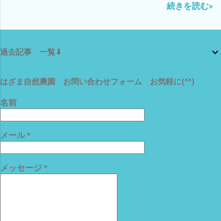
続きを読む»
んどん気温が上昇している〜(T_T) 昼間
の効いた部屋で ブログアップと プライ
ますm(_ _)m それでは、 また マヨちゃ
の草刈り作業は、2時間が 限界ですな(*
ムビデオで 映画鑑賞中(^o^) いや〜 や
ん 涼みながら グルーミングに ご満悦
´ω｀*) ってなわけで、 ムリせず、早々に
っぱ、熱射病で 畑で倒れて
(^o^)
切り上げ、 エアコンの効いた部屋で ブ
は・・・・・・・ シャレに ならん の
過去記事 一覧⬇
ログアップ中(^o^) ハスの種 12粒 発芽加
で(*´ω｀*) 皆様も、決して無理なさらず
工済み ミニハス 茶碗蓮 花の種 栽培セッ
楽しみながら、ゆっくり 畑仕事を楽し
ト 育て方ガイド付き ビオトープ 今日
みましょ〜〜(^o^) では、 またm(_ _)m
はざま自然農園 お問い合わせフォーム お気軽に(^^)
は、 アマゾンさんから来ました。 ハス
の種を水につけ、芽出し作業を 少しで
名前
も、自宅の庭が 涼やかになるように
(^o^) あと、 ついでに、こんなモノをま
メール
*
たまた注文 VICHE CATT ベルトクリップ
工具 マグネットクリップ 腰袋 腰道具 ベ
ルトにつける ベルトストッパー これは、
メッセージ
*
ベルトに付ける強力磁石 つまり、農作業
中のスコップやカマ、ハサミなどを 腰に
磁石で引っ付ける(^o^) ど〜も わたし
ゃ〜 両手が空いてないと・・・・・・
ついつい、畑のどこかへ 置いて 見失