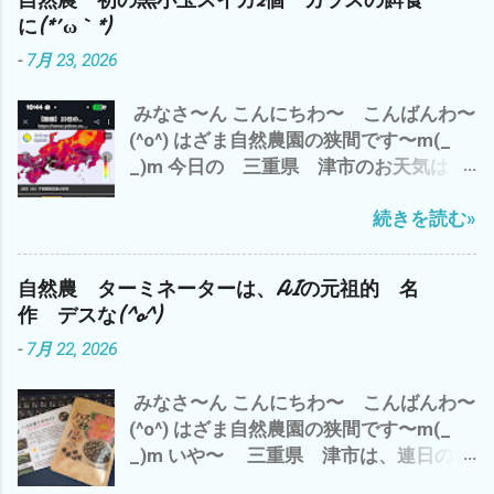
自然農 初の黒小玉スイカ2個 カラスの餌食
トのおかげで、起床は、8時(*´∀｀*) 午前
ず、 楽しんで、 忍び難きを忍び 耐え難
に(*´ω｀*)
中は、 カラスにやられた未熟な黒小玉ス
きを耐え 頑張りましょう〜(^o^) では、
-
7月 23, 2026
イカを割ってみて、 こりゃ〜 食べられ
また
そうに無いし、種取りにも使えない の
みなさ〜ん こんにちわ〜 こんばんわ〜
で、 即 損切り(*´∀｀*) で、 損切で 思
(^o^) はざま自然農園の狭間です〜m(_
い出したのが、 最近 不安定なAI関連株
_)m 今日の 三重県 津市のお天気は？
キオクシアは、半値八掛け2割引の 大暴
赤色から紫 さらに黒＝40℃(*´ω｀*) 午
落(*´ω｀*) バーゲンセール中(*´∀｀*) 昨
続きを読む»
前中は、 梅干し用のシソと シソジュー
晩は、 AIの牽引役のNVDIAも 3.5% 下
ズのシソの仕込み それから、2時間の
落 それに、引きずられて さすがの
神田新規開拓畑の草刈り 午後から、 雲出
S&P500 安定ETFもマイナス(*´ω｀*) こ
自然農 ターミネーターは、AIの元祖的 名
自然農園の畑の見回りと周辺の草刈りを
りゃ〜 今晩のアメリカ市場に 目が離せ
作 デスな(^o^)
楽しみにしていた 黒小玉スイカが〜〜
ません な^^; まっ そんな 下世話な世
-
7月 22, 2026
(T_T) たぶん、カラスに(*´ω｀*) で、 自
界情勢は、 置いといて 今から、涼しく
宅のベランダの蚊取り線香の灰皿に(p_-)
なったら 夕方まで、 雲出B自然農園の
みなさ〜ん こんにちわ〜 こんばんわ〜
なんか？ 長いモノが・・・・・・・・
草刈りを 自分の手に負えないことに 一
(^o^) はざま自然農園の狭間です〜m(_
こっ コレは？ もしかして、 トカゲの
喜一憂するのでは、 なく、 自分のできる
_)m いや〜 三重県 津市は、連日の猛
シッポ(*´ω｀*) ネコのマヨちゃんの収穫
ことを コツコツと それが、 精神的に
暑 今日は、 最高気温が37℃(*´ω｀*) ど
物 か？ っな わけで、 今は、エアコン
も 肉体的にも 続ける コツで ござい