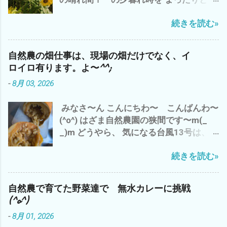
ブログアップして、 それから お楽しみ
が、 一番 コスパが 高いと 思います デス
ビールで ブログアップ中^^; 出だしの
アマゾンプライムにて、 「荒野の七人
(^_^)
続きを読む»
リード・ギターの鳴き 最高です(^o^) 今
The Magnificent Seven」 ザ マグニフ
日の、三重県 津市のお天気は、午前中
ィセント・セブン 今流行りのAI巨大テッ
は、雨 長谷山も雨雲に 半分隠れて(*´ω
ク産業 GAFAM（ガーファム）とは、 今
自然農の畑仕事は、現場の畑だけでなく、イ
｀*) 午後から やっと 日差しが(^o^)
どきの映画で ございます^^; では、 また
ロイロ有ります。よ〜^^;
で、 わたしゃ〜 シルバーさんの草刈りの
m(_ _)m 追伸 やっぱ、 ユル・ブリンナ
-
8月 03, 2026
刈草を袋詰め 120L 業務用ビニール
ーは、 渋い(^o^)
袋 5袋 メンドクサ〜(*´ω｀*) 刈るよ
みなさ〜ん こんにちわ〜 こんばんわ〜
り、詰めるほうが・・・・・・・ で、 雲
(^o^) はざま自然農園の狭間です〜m(_
出C自然農園のズッキーニの畝周辺の草
_)m どうやら、 気になる台風13号は、日
刈り 黒小玉スイカの畝も 通路も も〜 草
本直撃は、なさそう〜 ですが、 三重県
刈り 追いつけま せん ね〜(*´ω｀*)
続きを読む»
津市は、昨日からの猛暑が続き 昨日
まっ ほどほど 適当に みなさんも、
は、 特に 外の仕事は、スルー(*´ω｀
自然農を 楽しみましょう〜(^o^) マヨち
*) 良質な種が どっさり(^o^) ズッキーニ
ゃん、今 我が家に侵入した 地域猫？
自然農で育てた野菜達で 無水カレーに挑戦
の種取り 種取りのためのズッキーニは、
との 睨み合い中^^; では、 また
(^o^)
巨大(・∀・) 他、 秋蒔のズッキーニのポ
-
8月 01, 2026
ット苗つくり やら、 ラッキョウの仕分け