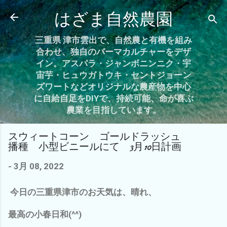
スキップしてメイン コンテンツに移動
はざま自然農園
三重県 津市雲出で、自然農と有機を組み
合わせ、独自のパーマカルチャーをデザ
イン。アスパラ・ジャンボニンニク・宇
宙芋・ヒュウガトウキ・セントジョーン
ズワートなどオリジナルな農産物を中心
に自給自足をDIYで、持続可能、命が喜ぶ
農業を目指しています。
スウィートコーン ゴールドラッシュ
播種 小型ビニールにて 3月10日計画
-
3月 08, 2022
今日の三重県津市のお天気は、晴れ、
最高の小春日和(^^)